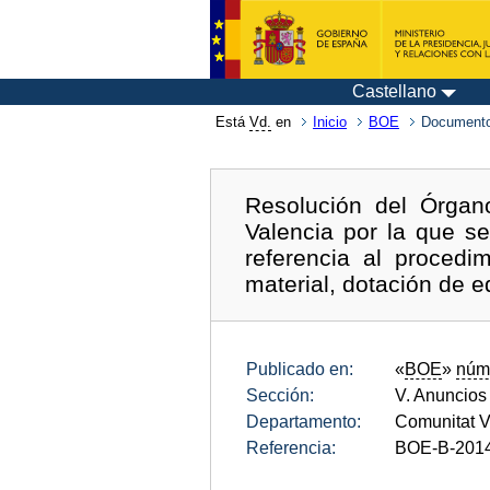
Castellano
Está
Vd.
en
Inicio
BOE
Documento
Resolución del Órgano
Valencia por la que se
referencia al proced
material, dotación de e
Publicado en:
«
BOE
»
núm
Sección:
V. Anuncios
Departamento:
Comunitat V
Referencia:
BOE-B-201