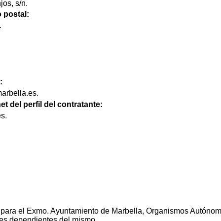
os, s/n.
 postal:
.
:
arbella.es.
et del perfil del contratante:
s.
 para el Exmo. Ayuntamiento de Marbella, Organismos Autónom
es dependientes del mismo.