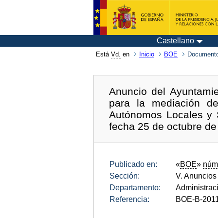
Castellano
Está
Vd.
en
Inicio
BOE
Documento
Anuncio del Ayuntamie
para la mediación d
Autónomos Locales y 
fecha 25 de octubre de
Publicado en:
«
BOE
»
núm
Sección:
V. Anuncios
Departamento:
Administrac
Referencia:
BOE-B-201