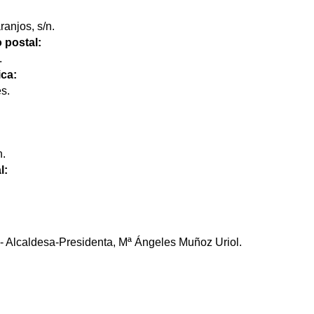
ranjos, s/n.
 postal:
.
ica:
s.
n.
l:
.- Alcaldesa-Presidenta, Mª Ángeles Muñoz Uriol.