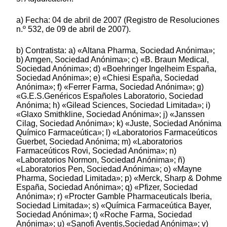
a) Fecha: 04 de abril de 2007 (Registro de Resoluciones
n.º 532, de 09 de abril de 2007).
b) Contratista: a) «Altana Pharma, Sociedad Anónima»;
b) Amgen, Sociedad Anónima»; c) «B. Braun Medical,
Sociedad Anónima»; d) «Boehringer Ingelheim España,
Sociedad Anónima»; e) «Chiesi España, Sociedad
Anónima»; f) «Ferrer Farma, Sociedad Anónima»; g)
«G.E.S.Genéricos Españoles Laboratorio, Sociedad
Anónima; h) «Gilead Sciences, Sociedad Limitada»; i)
«Glaxo Smithkline, Sociedad Anónima»; j) «Janssen
Cilag, Sociedad Anónima»; k) «Juste, Sociedad Anónima
Químico Farmaceútica»; l) «Laboratorios Farmaceúticos
Guerbet, Sociedad Anónima; m) «Laboratorios
Farmaceúticos Rovi, Sociedad Anónima»; n)
«Laboratorios Normon, Sociedad Anónima»; ñ)
«Laboratorios Pen, Sociedad Anónima»; o) «Mayne
Pharma, Sociedad Limitada»; p) «Merck, Sharp & Dohme
España, Sociedad Anónima»; q) «Pfizer, Sociedad
Anónima»; r) «Procter Gamble Pharmaceuticals Iberia,
Sociedad Limitada»; s) «Química Farmaceútica Bayer,
Sociedad Anónima»; t) «Roche Farma, Sociedad
Anónima»; u) «Sanofi Aventis,Sociedad Anónima»; v)