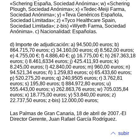
«Schering España, Sociedad Anónima»; w) «Schering
Plough, Sociedad Anónima»; x) «Tedec-Meiji Farma,
Sociedad Anónima»; y) «Teva Genéricos Española,
Sociedad Limitada»; z) «Tyco Healthcare Spain,
Sociedad Limitada»; z-bis) «Wyeth Farma, Sociedad
Anónima». c) Nacionalidad: Españolas.
d) Importe de adjudicación: a) 94.500,00 euros; b)
864.715,70 euros; c) 34.160,00 euros; d) 8.562,00 euros;
e) 4.755,00 €; f) 4.886,40 €; g) 16.775,00 €; h) 267.363,18
euros; i) 8.461,6334 euros; j) 425.411,93 euros; k)
8.245,00 euros; l) 42.840,00 euros; m) 960,00 euros; n)
94.521,34 euros; ñ) 1.259,83 euros; o) 65.433,60 euros;
p) 520.275,20 euros; q) 240,9505 euros; r) 3.762,81
euros; s) 195,80 euros; t) 884.972,80 euros; u)
555.443,00 euros; v) 262.863,76 euros; w) 705.035,84
euros; x) 18.775,00 euros; y) 53.840,00 euros; z)
22.737,50 euros; z-bis) 12.000,00 euros;
Las Palmas de Gran Canaria, 18 de abril de 2007.-El
Director Gerente, Juan Rafael García Rodríguez.
subir