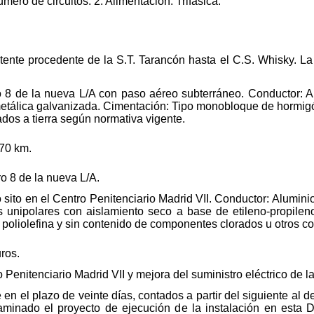
mero de circuitos: 2. Alimentación: Trifásica.
.
stente procedente de la S.T. Tarancón hasta el C.S. Whisky. L
 8 de la nueva L/A con paso aéreo subterráneo. Conductor: A
etálica galvanizada. Cimentación: Tipo monobloque de hormi
ados a tierra según normativa vigente.
970 km.
 8 de la nueva L/A.
sito en el Centro Penitenciario Madrid VII. Conductor: Alumini
 unipolares con aislamiento seco a base de etileno-propilen
poliolefina y sin contenido de componentes clorados u otros c
ros.
 Penitenciario Madrid VII y mejora del suministro eléctrico de l
en el plazo de veinte días, contados a partir del siguiente al d
aminado el proyecto de ejecución de la instalación en esta