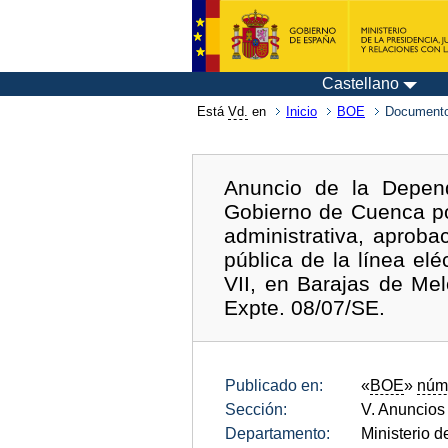
Castellano
Está
Vd.
en
Inicio
BOE
Documento
Anuncio de la Depend
Gobierno de Cuenca por
administrativa, aproba
pública de la línea el
VII, en Barajas de Me
Expte. 08/07/SE.
Publicado en:
«
BOE
»
núm
Sección:
V. Anuncios
Departamento:
Ministerio 