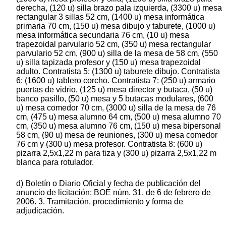
derecha, (120 u) silla brazo pala izquierda, (3300 u) mesa
rectangular 3 sillas 52 cm, (1400 u) mesa informática
primaria 70 cm, (150 u) mesa dibujo y taburete, (1000 u)
mesa informática secundaria 76 cm, (10 u) mesa
trapezoidal parvulario 52 cm, (350 u) mesa rectangular
parvulario 52 cm, (900 u) silla de la mesa de 58 cm, (550
u) silla tapizada profesor y (150 u) mesa trapezoidal
adulto. Contratista 5: (1300 u) taburete dibujo. Contratista
6: (1600 u) tablero corcho. Contratista 7: (250 u) armario
puertas de vidrio, (125 u) mesa director y butaca, (50 u)
banco pasillo, (50 u) mesa y 5 butacas modulares, (600
u) mesa comedor 70 cm, (3000 u) silla de la mesa de 76
cm, (475 u) mesa alumno 64 cm, (500 u) mesa alumno 70
cm, (350 u) mesa alumno 76 cm, (150 u) mesa bipersonal
58 cm, (90 u) mesa de reuniones, (300 u) mesa comedor
76 cm y (300 u) mesa profesor. Contratista 8: (600 u)
pizarra 2,5x1,22 m para tiza y (300 u) pizarra 2,5x1,22 m
blanca para rotulador.
d) Boletín o Diario Oficial y fecha de publicación del
anuncio de licitación: BOE núm. 31, de 6 de febrero de
2006. 3. Tramitación, procedimiento y forma de
adjudicación.