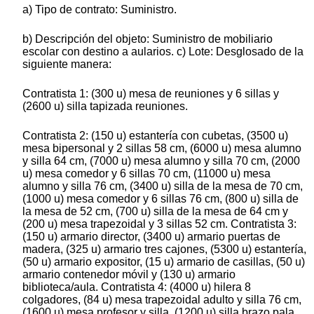
a) Tipo de contrato: Suministro.
b) Descripción del objeto: Suministro de mobiliario
escolar con destino a aularios. c) Lote: Desglosado de la
siguiente manera:
Contratista 1: (300 u) mesa de reuniones y 6 sillas y
(2600 u) silla tapizada reuniones.
Contratista 2: (150 u) estantería con cubetas, (3500 u)
mesa bipersonal y 2 sillas 58 cm, (6000 u) mesa alumno
y silla 64 cm, (7000 u) mesa alumno y silla 70 cm, (2000
u) mesa comedor y 6 sillas 70 cm, (11000 u) mesa
alumno y silla 76 cm, (3400 u) silla de la mesa de 70 cm,
(1000 u) mesa comedor y 6 sillas 76 cm, (800 u) silla de
la mesa de 52 cm, (700 u) silla de la mesa de 64 cm y
(200 u) mesa trapezoidal y 3 sillas 52 cm. Contratista 3:
(150 u) armario director, (3400 u) armario puertas de
madera, (325 u) armario tres cajones, (5300 u) estantería,
(50 u) armario expositor, (15 u) armario de casillas, (50 u)
armario contenedor móvil y (130 u) armario
biblioteca/aula. Contratista 4: (4000 u) hilera 8
colgadores, (84 u) mesa trapezoidal adulto y silla 76 cm,
(1600 u) mesa profesor y silla, (1200 u) silla brazo pala