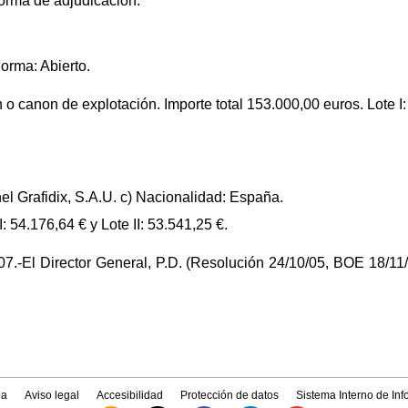
forma de adjudicación.
orma: Abierto.
 o canon de explotación. Importe total 153.000,00 euros. Lote I: 
Danel Grafidix, S.A.U. c) Nacionalidad: España.
: 54.176,64 € y Lote II: 53.541,25 €.
7.-El Director General, P.D. (Resolución 24/10/05, BOE 18/11/
a
Aviso legal
Accesibilidad
Protección de datos
Sistema Interno de In