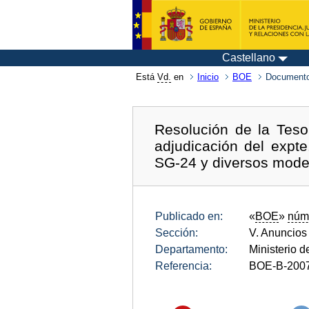
Castellano
Está
Vd.
en
Inicio
BOE
Documento
Resolución de la Teso
adjudicación del expt
SG-24 y diversos model
Publicado en:
«
BOE
»
núm
Sección:
V. Anuncios
Departamento:
Ministerio d
Referencia:
BOE-B-200