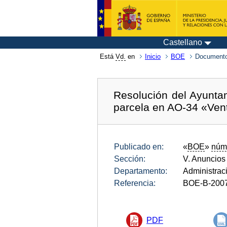
Castellano
Está
Vd.
en
Inicio
BOE
Documento
Resolución del Ayunta
parcela en AO-34 «Vent
Publicado en:
«
BOE
»
núm
Sección:
V. Anuncios
Departamento:
Administrac
Referencia:
BOE-B-200
PDF