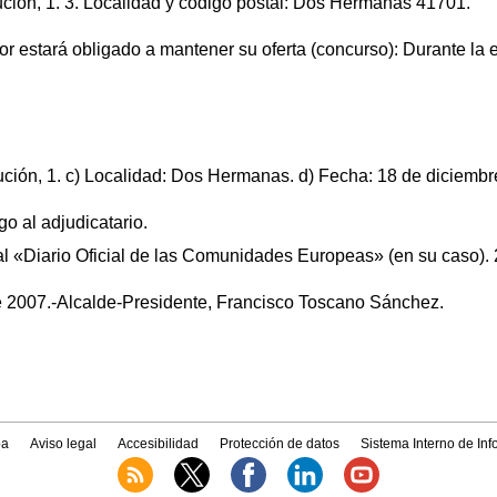
tución, 1. 3. Localidad y código postal: Dos Hermanas 41701.
ador estará obligado a mantener su oferta (concurso): Durante la 
tución, 1. c) Localidad: Dos Hermanas. d) Fecha: 18 de diciembr
o al adjudicatario.
al «Diario Oficial de las Comunidades Europeas» (en su caso). 
 2007.-Alcalde-Presidente, Francisco Toscano Sánchez.
a
Aviso legal
Accesibilidad
Protección de datos
Sistema Interno de In