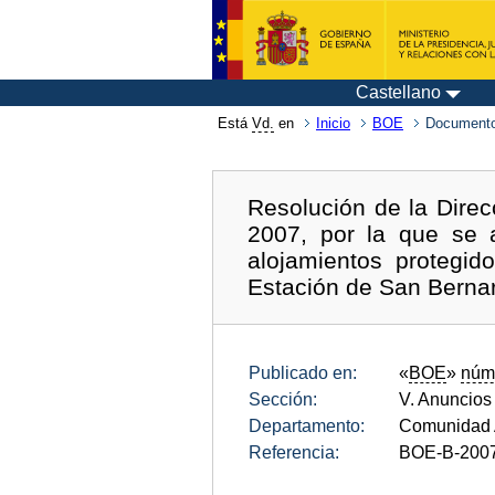
Castellano
Está
Vd.
en
Inicio
BOE
Documento
Resolución de la Direc
2007, por la que se a
alojamientos protegid
Estación de San Bernar
Publicado en:
«
BOE
»
núm
Sección:
V. Anuncios
Departamento:
Comunidad 
Referencia:
BOE-B-200