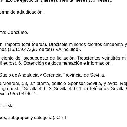
d) Plazo de ejecución (meses): Treinta meses (30 meses).
forma de adjudicación.
rma: Concurso.
n. Importe total (euros). Dieciséis millones cientos cincuenta 
mos (16.159.472,97 euros) (IVA incluido).
 ciento del presupuesto de licitación: Trescientos veintitrés 
6 euros). 6. Obtención de documentación e información.
Suelo de Andalucía y Gerencia Provincial de Sevilla.
Monreal, 58, 3.ª planta, edificio Sponsor, Sevilla, y avda. Rep
digo postal: Sevilla 41012; Sevilla 41011. d) Teléfonos: Sevilla
evilla 955.03.06.11.
ratista.
pos, subgrupos y categoría): C-2-f.