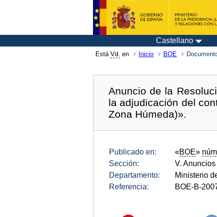
Castellano
Está
Vd.
en
Inicio
BOE
Documento
Anuncio de la Resoluci
la adjudicación del con
Zona Húmeda)».
Publicado en:
«
BOE
»
núm
Sección:
V. Anuncios
Departamento:
Ministerio 
Referencia:
BOE-B-200