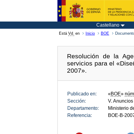
Castellano
Está
Vd.
en
Inicio
BOE
Documento
Resolución de la Age
servicios para el «Dis
2007».
Publicado en:
«
BOE
»
núm
Sección:
V. Anuncios
Departamento:
Ministerio 
Referencia:
BOE-B-200