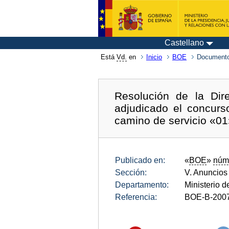
Castellano
Está
Vd.
en
Inicio
BOE
Documento
Resolución de la Dir
adjudicado el concurs
camino de servicio «01»
Publicado en:
«
BOE
»
núm
Sección:
V. Anuncios
Departamento:
Ministerio 
Referencia:
BOE-B-200