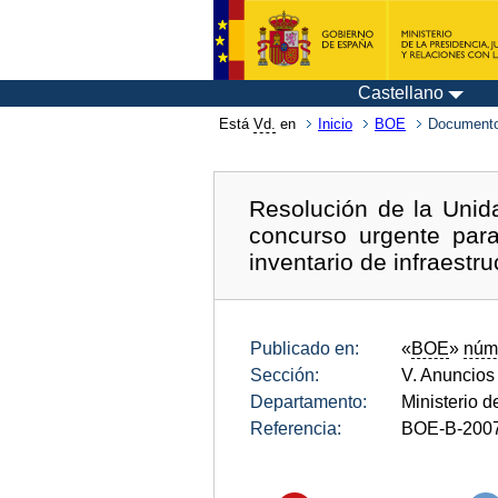
Castellano
Está
Vd.
en
Inicio
BOE
Documento
Resolución de la Unid
concurso urgente para
inventario de infraestr
Publicado en:
«
BOE
»
núm
Sección:
V. Anuncios
Departamento:
Ministerio 
Referencia:
BOE-B-200