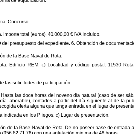
forma de adjudicación.
rma: Concurso.
. Importe total (euros). 40.000,00 € IVA incluido.
00 del presupuesto del expediente. 6. Obtención de documentaci
ión de la Base Naval de Rota.
ta. Edificio REM. c) Localidad y código postal: 11530 Rota
de las solicitudes de participación.
: Hasta las doce horas del noveno día natural (caso de ser sá
 día laborable), contados a partir del día siguiente al de la p
recogida oferta alguna que tenga entrada en el lugar de present
 indicada en los Pliegos. c) Lugar de presentación.
ión de la Base Naval de Rota. De no poseer pase de entrada a 
n (956 82 71 76) con una antelación mínima de 48 horas.