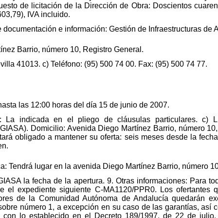
uesto de licitación de la Dirección de Obra: Doscientos cuarent
03,79), IVA incluido.
e documentación e información: Gestión de Infraestructuras de 
ínez Barrio, número 10, Registro General.
illa 41013. c) Teléfono: (95) 500 74 00. Fax: (95) 500 74 77.
hasta las 12:00 horas del día 15 de junio de 2007.
 La indicada en el pliego de cláusulas particulares. c) 
 (GIASA). Domicilio: Avenida Diego Martínez Barrio, número 10,
estará obligado a mantener su oferta: seis meses desde la fech
en.
ca: Tendrá lugar en la avenida Diego Martínez Barrio, número 10
IASA la fecha de la apertura. 9. Otras informaciones: Para t
se el expediente siguiente C-MA1120/PPR0. Los ofertantes qu
tadores de la Comunidad Autónoma de Andalucía quedarán ex
l sobre número 1, a excepción en su caso de las garantías, así
con lo establecido en el Decreto 189/1997, de 22 de julio