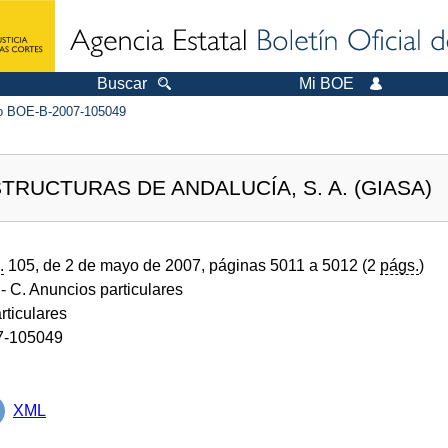
Buscar
Mi BOE
 BOE-B-2007-105049
TRUCTURAS DE ANDALUCÍA, S. A. (GIASA)
.
105, de 2 de mayo de 2007, páginas 5011 a 5012 (2
págs.
)
- C. Anuncios particulares
rticulares
7-105049
XML