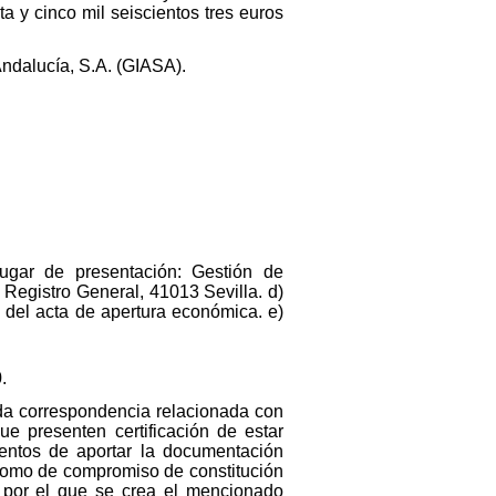
a y cinco mil seiscientos tres euros
Andalucía, S.A. (GIASA).
Lugar de presentación: Gestión de
 Registro General, 41013 Sevilla. d)
a del acta de apertura económica. e)
.
oda correspondencia relacionada con
e presenten certificación de estar
entos de aportar la documentación
 como de compromiso de constitución
, por el que se crea el mencionado