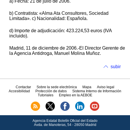
a) Fecha: 21 de julio de 2006.
b) Contratista: «Alma Ata Consultores, Sociedad
Limitada». c) Nacionalidad: Española.
d) Importe de adjudicación: 423.224,53 euros (IVA
incluido).
Madrid, 11 de diciembre de 2006.-El Director Gerente de
la Agencia Antidroga, Manuel Molina Muñoz.
subir
Contactar
Sobre la sede electrónica
Mapa
Aviso legal
Accesibilidad
Protección de datos
Sistema Interno de Información
Tutoriales
Empleo en la AEBOE
Agencia Estatal Boletín Oficial del Estado
Avda.
de Manoteras, 54 - 28050 Madrid