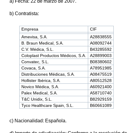
a) Fecha: 22 de marzo de 2007.
b) Contratista:
Empresa
CIF
Amevisa, S.A.
A28838555
B. Braun Medical, S.A.
A08092744
C.V. Médica, S.L.
B43285592
Coloplast Productos Médicos, S.A.
A28899003
Convatec, S.L.
B08380602
Covaca, S.A.
A78951985
Distribuciones Médicas, S.A.
A08475519
Hollister Ibérica, S.A.
A80512528
Novico Médica, S.A.
A60921400
Palex Medical, S.A.
A58710740
T&C Unidix, S.L.
B82929159
Tyco Healthcare Spain, S.L.
B60661089
c) Nacionalidad: Española.