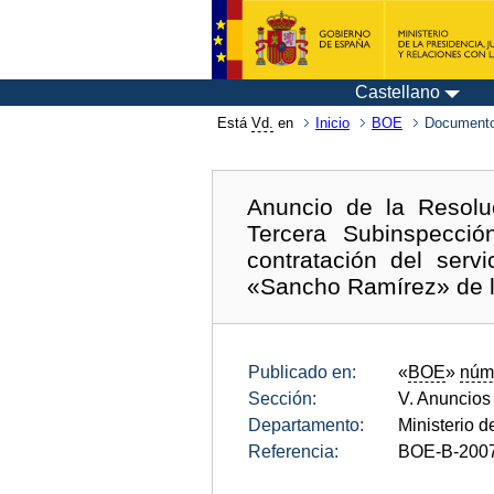
Castellano
Está
Vd.
en
Inicio
BOE
Documento
Anuncio de la Resolu
Tercera Subinspecció
contratación del serv
«Sancho Ramírez» de l
Publicado en:
«
BOE
»
núm
Sección:
V. Anuncios
Departamento:
Ministerio 
Referencia:
BOE-B-200