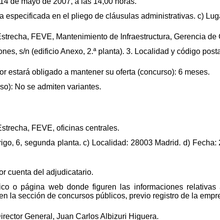
 14 de mayo de 2007, a las 14,00 horas.
 especificada en el pliego de cláusulas administrativas. c) Lug
 Estrecha, FEVE, Mantenimiento de Infraestructura, Gerencia de
ones, s/n (edificio Anexo, 2.ª planta). 3. Localidad y código pos
ador estará obligado a mantener su oferta (concurso): 6 meses.
so): No se admiten variantes.
Estrecha, FEVE, oficinas centrales.
rigo, 6, segunda planta. c) Localidad: 28003 Madrid. d) Fecha
r cuenta del adjudicatario.
tico o página web donde figuren las informaciones relativa
en la sección de concursos públicos, previo registro de la empr
irector General, Juan Carlos Albizuri Higuera.