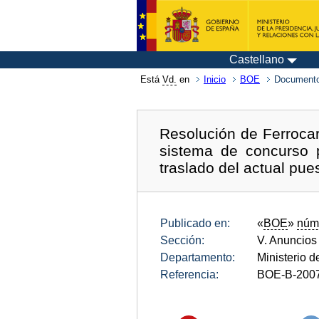
Castellano
Está
Vd.
en
Inicio
BOE
Documento
Resolución de Ferrocarr
sistema de concurso p
traslado del actual p
Publicado en:
«
BOE
»
núm
Sección:
V. Anuncios
Departamento:
Ministerio 
Referencia:
BOE-B-200