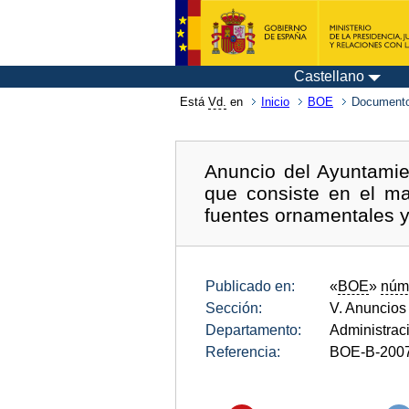
Castellano
Está
Vd.
en
Inicio
BOE
Documento
Anuncio del Ayuntamie
que consiste en el ma
fuentes ornamentales y
Publicado en:
«
BOE
»
núm
Sección:
V. Anuncios
Departamento:
Administrac
Referencia:
BOE-B-200