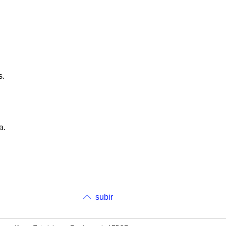
s.
a.
subir