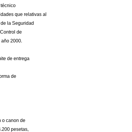
 técnico
idades que relativas al
a de la Seguridad
 Control de
 año 2000.
mite de entrega
forma de
n o canon de
3.200 pesetas,