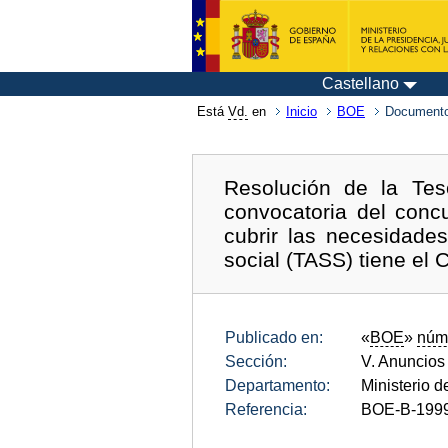
Castellano
Está
Vd.
en
Inicio
BOE
Documento
Resolución de la Tes
convocatoria del concu
cubrir las necesidades
social (TASS) tiene el
Publicado en:
«
BOE
»
núm
Sección:
V. Anuncios
Departamento:
Ministerio d
Referencia:
BOE-B-199