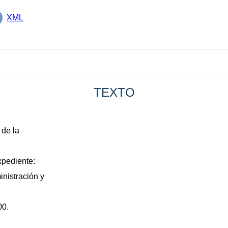
XML
TEXTO
 de la
xpediente:
nistración y
00.