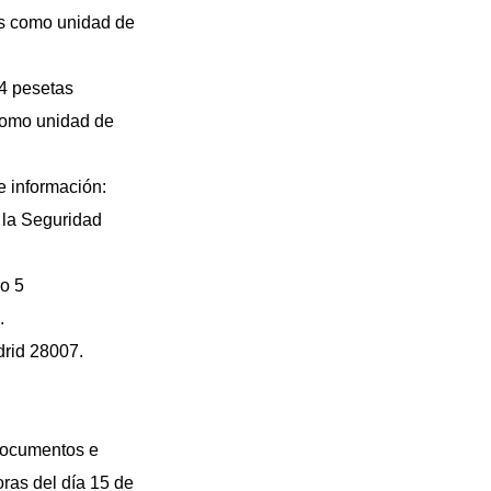
os como unidad de
64 pesetas
como unidad de
 información:
 la Seguridad
ro 5
.
drid 28007.
 documentos e
oras del día 15 de