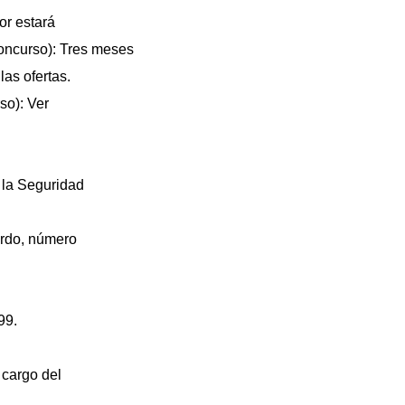
dor estará
concurso): Tres meses
las ofertas.
so): Ver
 la Seguridad
erdo, número
99.
 cargo del