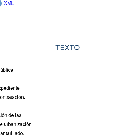
XML
TEXTO
ública
xpediente:
ontratación.
ción de las
de urbanización
antarillado,