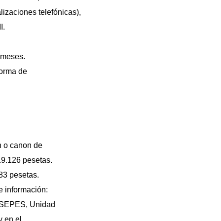
lizaciones telefónicas),
I.
s meses.
forma de
n o canon de
019.126 pesetas.
383 pesetas.
 información:
e SEPES, Unidad
y en el