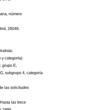
llana, número
drid, 28046.
ratista:
 y categoría):
; grupo E,
 G, subgrupo 4, categoría
de las solicitudes
Hasta las trece
e 1999.