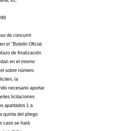
lana, 91.
999
aso de concurrir
n el "Boletín Oficial
plazo de finalización
cidan en el mismo
n el sobre número
iciten, la
ndo necesario aportar
ntes licitaciones
s apartados 1 a
a quinta del pliego
te caso se hará