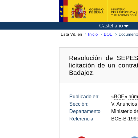
Castellano
Está
Vd.
en
Inicio
BOE
Documento
Resolución de SEPES 
licitación de un contr
Badajoz.
Publicado en:
«
BOE
»
núm
Sección:
V. Anuncios
Departamento:
Ministerio 
Referencia:
BOE-B-199