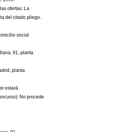
as ofertas: La
ta del citado pliego.
omicilio social
llana, 91, planta
drid, planta
dor estará
concurso): No procede