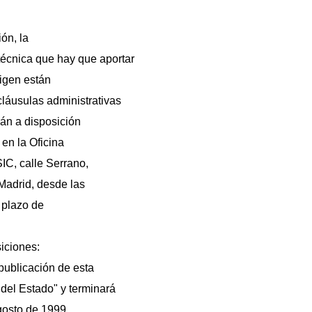
ón, la
técnica que hay que aportar
xigen están
cláusulas administrativas
rán a disposición
 en la Oficina
IC, calle Serrano,
Madrid, desde las
l plazo de
iciones:
publicación de esta
 del Estado" y terminará
agosto de 1999.