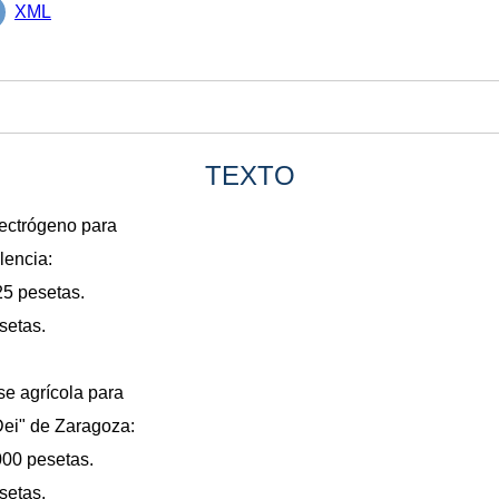
XML
TEXTO
lectrógeno para
lencia:
425 pesetas.
setas.
e agrícola para
Dei" de Zaragoza:
.000 pesetas.
setas.