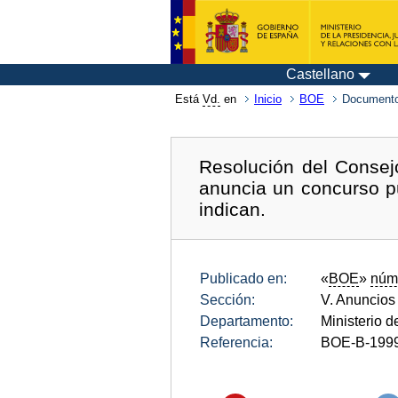
Castellano
Está
Vd.
en
Inicio
BOE
Documento
Resolución del Consejo
anuncia un concurso pú
indican.
Publicado en:
«
BOE
»
núm
Sección:
V. Anuncios
Departamento:
Ministerio d
Referencia:
BOE-B-199