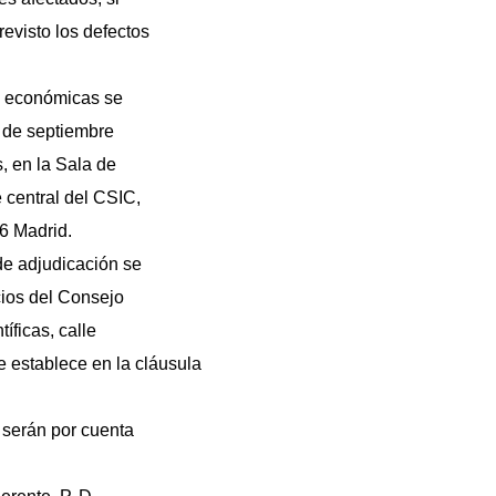
evisto los defectos
s económicas se
9 de septiembre
, en la Sala de
e central del CSIC,
6 Madrid.
de adjudicación se
ios del Consejo
íficas, calle
e establece en la cláusula
 serán por cuenta