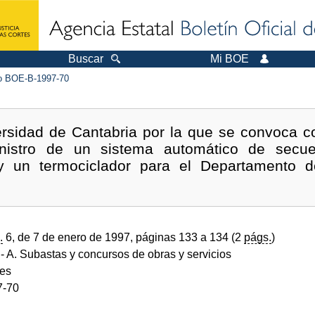
Buscar
Mi BOE
 BOE-B-1997-70
ersidad de Cantabria por la que se convoca co
ministro de un sistema automático de secu
ar y un termociclador para el Departamento 
.
6, de 7 de enero de 1997, páginas 133 a 134 (2
págs.
)
- A. Subastas y concursos de obras y servicios
des
7-70