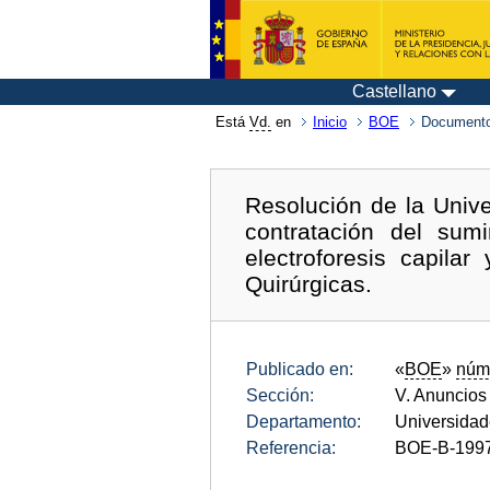
Castellano
Está
Vd.
en
Inicio
BOE
Documento
Resolución de la Univ
contratación del su
electroforesis capil
Quirúrgicas.
Publicado en:
«
BOE
»
núm
Sección:
V. Anuncios
Departamento:
Universida
Referencia:
BOE-B-199