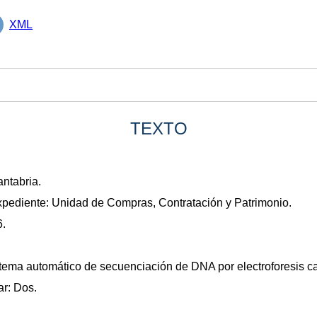
XML
TEXTO
ntabria.
xpediente: Unidad de Compras, Contratación y Patrimonio.
6.
stema automático de secuenciación de DNA por electroforesis cap
r: Dos.