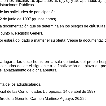
en los artículos 16, apartados a), b) y c), y 18, apartados a), b)
istraciones Públicas.
de las solicitudes de participación:
 2 de junio de 1997 (quince horas).
a documentación que se determina en los pliegos de cláusulas a
punto 6. Registro General.
tador estará obligado a mantener su oferta: Véase la documentaci
rá lugar a las doce horas, en la sala de juntas del propio hosp
 contados desde el siguiente a la finalización del plazo de pr
el aplazamiento de dicha apertura.
ta de los adjudicatarios.
ficial de las Comunidades Europeas»: 14 de abril de 1997.
a Directora-Gerente, Carmen Martínez Aguayo.-26.335.