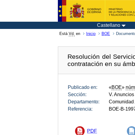
Castellano
Está
Vd.
en
Inicio
BOE
Documento
Resolución del Servic
contratación en su ámb
Publicado en:
«
BOE
»
núm
Sección:
V. Anuncios
Departamento:
Comunidad 
Referencia:
BOE-B-199
PDF