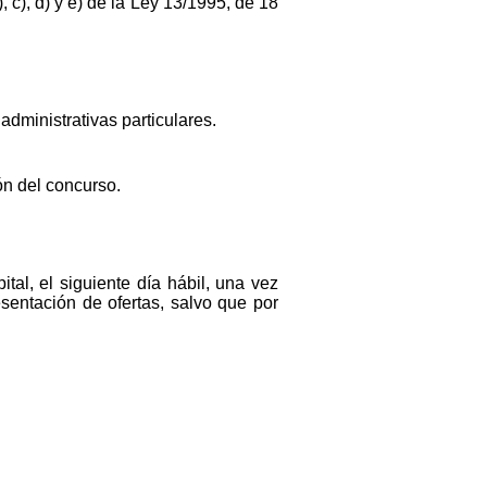
, c), d) y e) de la Ley 13/1995, de 18
dministrativas particulares.
ón del concurso.
ital, el siguiente día hábil, una vez
esentación de ofertas, salvo que por