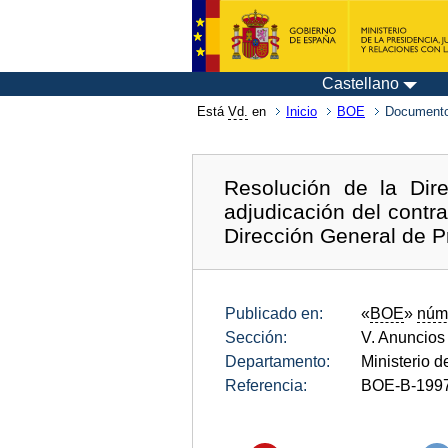
Castellano
Está
Vd.
en
Inicio
BOE
Documento
Resolución de la Dir
adjudicación del contra
Dirección General de Pr
Publicado en:
«
BOE
»
núm
Sección:
V. Anuncios
Departamento:
Ministerio de
Referencia:
BOE-B-199