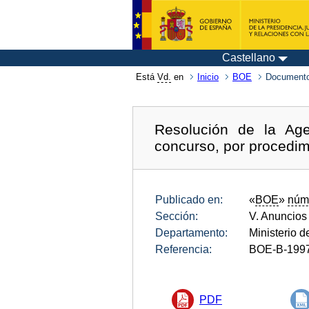
Castellano
Está
Vd.
en
Inicio
BOE
Documento
Resolución de la Age
concurso, por procedimi
Publicado en:
«
BOE
»
núm
Sección:
V. Anuncios
Departamento:
Ministerio 
Referencia:
BOE-B-199
PDF