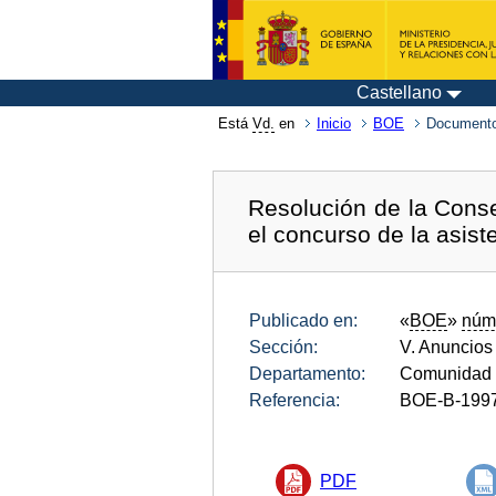
Castellano
Está
Vd.
en
Inicio
BOE
Documento
Resolución de la Conse
el concurso de la asist
Publicado en:
«
BOE
»
núm
Sección:
V. Anuncios
Departamento:
Comunidad 
Referencia:
BOE-B-199
PDF