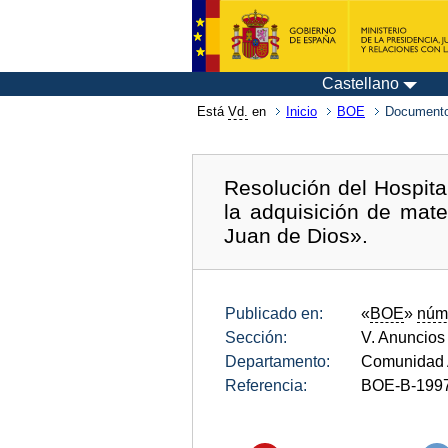
Castellano
Está
Vd.
en
Inicio
BOE
Documento
Resolución del Hospita
la adquisición de mate
Juan de Dios».
Publicado en:
«
BOE
»
núm
Sección:
V. Anuncios
Departamento:
Comunidad 
Referencia:
BOE-B-199