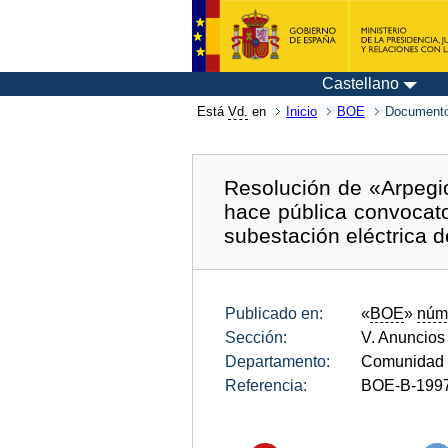
Castellano
Está
Vd.
en
Inicio
BOE
Documento
Resolución de «Arpegi
hace pública convocator
subestación eléctrica d
Publicado en:
«
BOE
»
núm
Sección:
V. Anuncios
Departamento:
Comunidad 
Referencia:
BOE-B-199