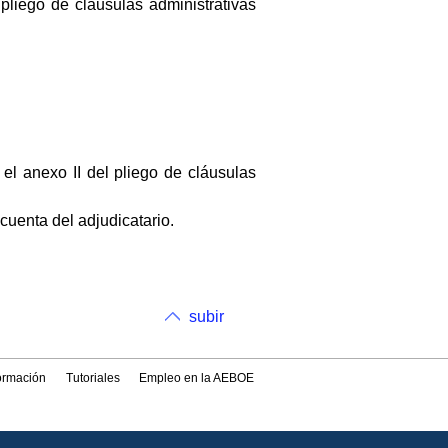
pliego de cláusulas administrativas
 el anexo II del pliego de cláusulas
cuenta del adjudicatario.
subir
formación
Tutoriales
Empleo en la AEBOE