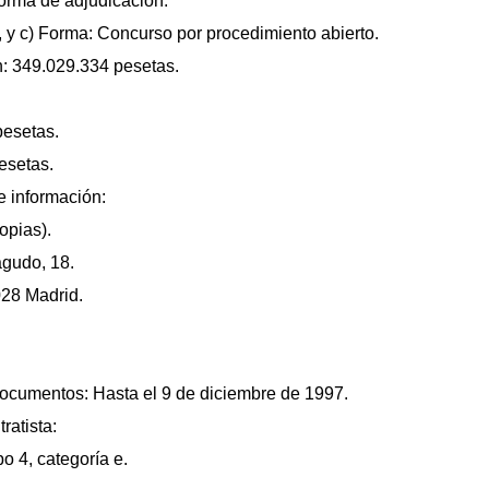
forma de adjudicación:
, y c) Forma: Concurso por procedimiento abierto.
n: 349.029.334 pesetas.
pesetas.
esetas.
 información:
opias).
agudo, 18.
028 Madrid.
documentos: Hasta el 9 de diciembre de 1997.
ratista:
po 4, categoría e.