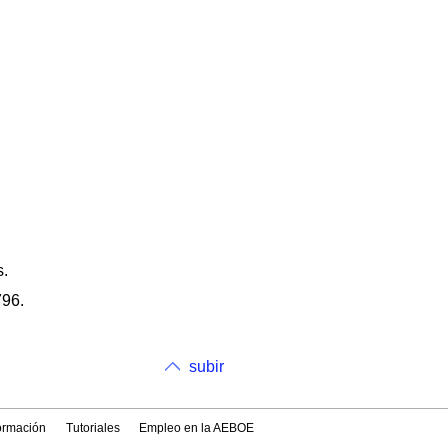
s.
796.
subir
formación
Tutoriales
Empleo en la AEBOE