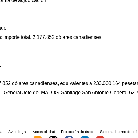
forma de adjudicación:
ado.
n: Importe total, 2.177.852 dólares canadienses.
.
.
77.852 dólares canadienses, equivalentes a 233.030.164 peseta
-El General Jefe del MALOG, Santiago San Antonio Copero.-62.
a
Aviso legal
Accesibilidad
Protección de datos
Sistema Interno de In