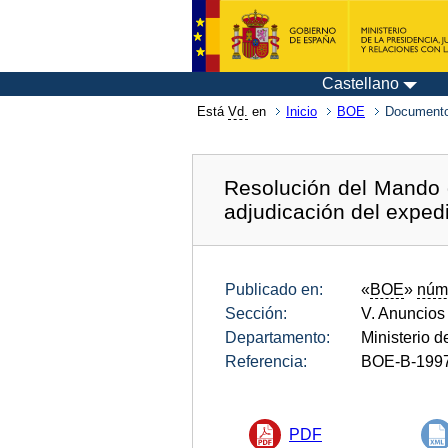
Castellano
Está
Vd.
en
Inicio
BOE
Documento
Resolución del Mando d
adjudicación del expe
Publicado en:
«
BOE
»
núm
Sección:
V. Anuncios
Departamento:
Ministerio 
Referencia:
BOE-B-199
PDF