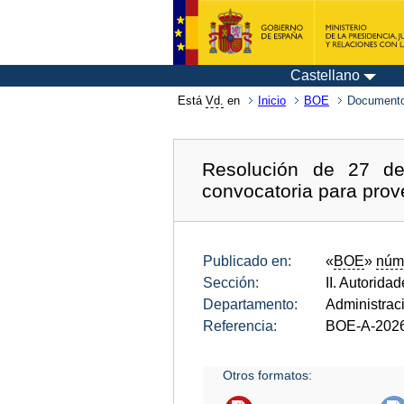
Castellano
Está
Vd.
en
Inicio
BOE
Documento
Resolución de 27 de 
convocatoria para prove
Publicado en:
«
BOE
»
núm
Sección:
II. Autorida
Departamento:
Administrac
Referencia:
BOE-A-202
Otros formatos: