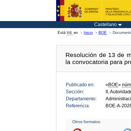
Castellano
Está
Vd.
en
Inicio
BOE
Documento
Resolución de 13 de m
la convocatoria para pr
Publicado en:
«
BOE
»
núm
Sección:
II. Autorida
Departamento:
Administrac
Referencia:
BOE-A-202
Otros formatos: