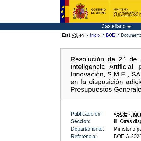
Castellano
Está
Vd.
en
Inicio
BOE
Documento
Resolución de 24 de d
Inteligencia Artifici
Innovación, S.M.E., SA,
en la disposición adi
Presupuestos Generales
Publicado en:
«
BOE
»
núm
Sección:
III. Otras di
Departamento:
Ministerio p
Referencia:
BOE-A-202