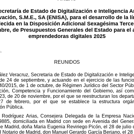
cretaría de Estado de Digitalización e Inteligencia Ar
ación, S.M.E., SA (ENISA), para el desarrollo de la 
blecida en la Disposición Adicional Sexagésima Tercer
mbre, de Presupuestos Generales del Estado para el 
emprendedoras digitales 2025
.
REUNIDOS
ez Veracruz, Secretaria de Estado de Digitalización e Intelige
e 24 de septiembre, y actuando en el ejercicio de las funcio
 40/2015, de 1 de octubre, de Régimen Jurídico del Sector Públi
ión, Competencia y Funcionamiento del Gobierno, así como
3, de 20 de noviembre, por el que se reestructuran los departam
 de febrero, por el que se establece la estructura orgán
ión Pública.
a Rodríguez Arias, Consejera Delegada de la Empresa Naci
885, domiciliada en Madrid con sede en Avenida del General
 de Madrid, doña Maria Eugenia Reviriego Picón, el 28 de juli
el Notario de Madrid, don Manuel Gerardo García Berjano, el 2