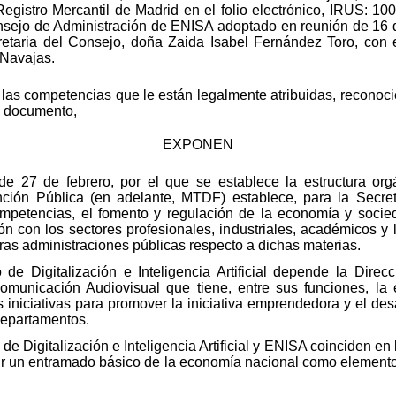
 Registro Mercantil de Madrid en el folio electrónico, IRUS: 1
nsejo de Administración de ENISA adoptado en reunión de 16 
retaria del Consejo, doña Zaida Isabel Fernández Toro, con 
 Navajas.
e las competencias que le están legalmente atribuidas, recono
e documento,
EXPONEN
e 27 de febrero, por el que se establece la estructura orgá
nción Pública (en adelante, MTDF) establece, para la Secret
s competencias, el fomento y regulación de la economía y socied
ión con los sectores profesionales, industriales, académicos y 
tras administraciones públicas respecto a dichas materias.
 de Digitalización e Inteligencia Artificial depende la Dire
Comunicación Audiovisual que tiene, entre sus funciones, la 
 iniciativas para promover la iniciativa emprendedora y el des
departamentos.
 de Digitalización e Inteligencia Artificial y ENISA coinciden e
r un entramado básico de la economía nacional como elemento 