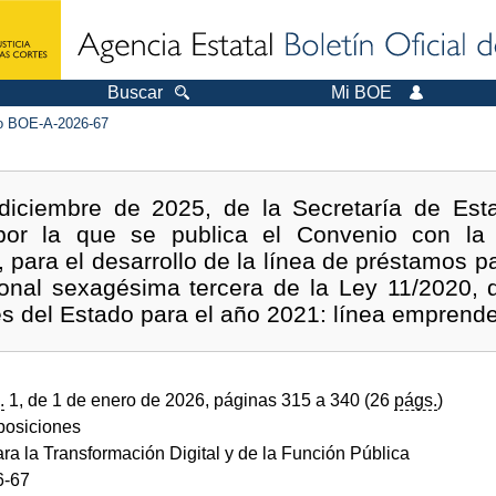
Buscar
Mi BOE
 BOE-A-2026-67
iciembre de 2025, de la Secretaría de Esta
al, por la que se publica el Convenio con 
 para el desarrollo de la línea de préstamos pa
cional sexagésima tercera de la Ley 11/2020, 
 del Estado para el año 2021: línea emprende
.
1, de 1 de enero de 2026, páginas 315 a 340 (26
págs.
)
sposiciones
ara la Transformación Digital y de la Función Pública
6-67