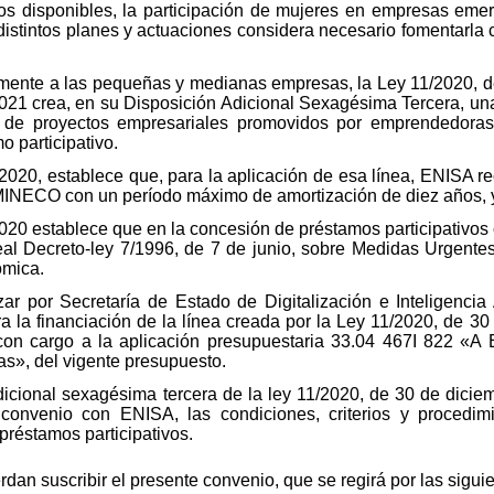
os disponibles, la participación de mujeres en empresas eme
distintos planes y actuaciones considera necesario fomentarla c
mente a las pequeñas y medianas empresas, la Ley 11/2020, d
021 crea, en su Disposición Adicional Sexagésima Tercera, una 
 de proyectos empresariales promovidos por emprendedoras
o participativo.
2020, establece que, para la aplicación de esa línea, ENISA re
INECO con un período máximo de amortización de diez años, y
020 establece que en la concesión de préstamos participativos 
Real Decreto-ley 7/1996, de 7 de junio, sobre Medidas Urgente
ómica.
zar por Secretaría de Estado de Digitalización e Inteligencia 
la financiación de la línea creada por la Ley 11/2020, de 30
 con cargo a la aplicación presupuestaria 33.04 467I 822 «A 
s», del vigente presupuesto.
icional sexagésima tercera de la ley 11/2020, de 30 de diciem
onvenio con ENISA, las condiciones, criterios y procedim
préstamos participativos.
rdan suscribir el presente convenio, que se regirá por las sigui