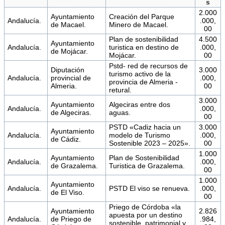
s
2.000
Ayuntamiento
Creación del Parque
Andalucía.
.000,
de Macael.
Minero de Macael.
00
Plan de sostenibilidad
4.500
Ayuntamiento
Andalucía.
turistica en destino de
.000,
de Mojácar.
Mojácar.
00
Pstd- red de recursos de
Diputación
3.000
turismo activo de la
Andalucía.
provincial de
.000,
provincia de Almeria -
Almeria.
00
retural.
3.000
Ayuntamiento
Algeciras entre dos
Andalucía.
.000,
de Algeciras.
aguas.
00
PSTD «Cadiz hacia un
3.000
Ayuntamiento
Andalucía.
modelo de Turismo
.000,
de Cádiz.
Sostenible 2023 – 2025».
00
1.000
Ayuntamiento
Plan de Sostenibilidad
Andalucía.
.000,
de Grazalema.
Turistica de Grazalema.
00
1.000
Ayuntamiento
Andalucía.
PSTD El viso se renueva.
.000,
de El Viso.
00
Priego de Córdoba «la
Ayuntamiento
2.826
apuesta por un destino
Andalucía.
de Priego de
.984,
sostenible, patrimonial y