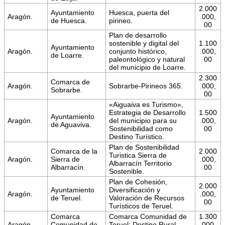
2.000
Ayuntamiento
Huesca, puerta del
Aragón.
.000,
de Huesca.
pirineo.
00
Plan de desarrollo
sostenible y digital del
1.100
Ayuntamiento
Aragón.
conjunto histórico,
.000,
de Loarre.
paleontológico y natural
00
del municipio de Loarre.
2.300
Comarca de
Aragón.
Sobrarbe-Pirineos 365.
.000,
Sobrarbe.
00
«Aiguaiva es Turismo»,
Estrategia de Desarrollo
1.500
Ayuntamiento
Aragón.
del municipio para su
.000,
de Aguaviva.
Sostenibilidad como
00
Destino Turístico.
Plan de Sostenibilidad
Comarca de la
2.000
Turistica Sierra de
Aragón.
Sierra de
.000,
Albarracín Territorio
Albarracín.
00
Sostenible.
Plan de Cohesión,
2.000
Ayuntamiento
Diversificación y
Aragón.
.000,
de Teruel.
Valoración de Recursos
00
Turísticos de Teruel.
Comarca
Comarca Comunidad de
1.300
Aragón.
Comunidad de
Teruel: Destino Rural
.000,