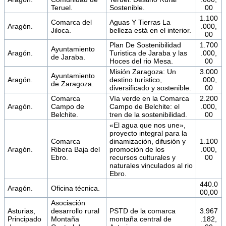
Teruel.
Sostenible.
00
1.100
Comarca del
Aguas Y Tierras La
Aragón.
.000,
Jiloca.
belleza está en el interior.
00
Plan De Sostenibilidad
1.700
Ayuntamiento
Aragón.
Turistica de Jaraba y las
.000,
de Jaraba.
Hoces del rio Mesa.
00
Misión Zaragoza: Un
3.000
Ayuntamiento
Aragón.
destino turístico,
.000,
de Zaragoza.
diversificado y sostenible.
00
Comarca
Vía verde en la Comarca
2.200
Aragón.
Campo de
Campo de Belchite: el
.000,
Belchite.
tren de la sostenibilidad.
00
«El agua que nos une»,
proyecto integral para la
Comarca
dinamización, difusión y
1.100
Aragón.
Ribera Baja del
promoción de los
.000,
Ebro.
recursos culturales y
00
naturales vinculados al rio
Ebro.
440.0
Aragón.
Oficina técnica.
00,00
Asociación
Asturias,
desarrollo rural
PSTD de la comarca
3.967
Principado
Montaña
montaña central de
.182,