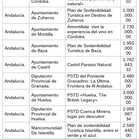
Córdoba.
02
natural».
Plan de Sostenibilidad
1.000
Ayuntamiento
Andalucía.
Turistica en Destino de
.000,
de Zuheros.
Zuheros.
00
Amontillate: vivir la
2.730
Ayuntamiento
Andalucía.
experiencia del vino en
.000,
de Montilla.
Córdoba.
00
1.955
Ayuntamiento
Plan de Sostenibilidad
Andalucía.
.000,
de Baza.
Turistica de Baza.
00
1.782
Ayuntamiento
Andalucía.
Castril Paraiso Natural.
.643,
de Castril.
32
Diputación
PSTD del Poniente
2.480
Andalucía.
Provincial de
Granadino: La Última
.000,
Granada.
Frontera de Al Andalus.
00
3.000
Ayuntamiento
PSTD «Huelva, The
Andalucía.
.000,
de Huelva.
British Legacy».
00
Diputación
2.059
PSTD Cuenca Minera,
Andalucía.
Provincial de
.087,
lugar por descubrir.
Huelva.
34
Plan de sostenibilidad
2.589
Mancomunidad
Andalucía.
Turistica Islantilla, entre el
.440,
De Islantilla.
verde y el azul.
00