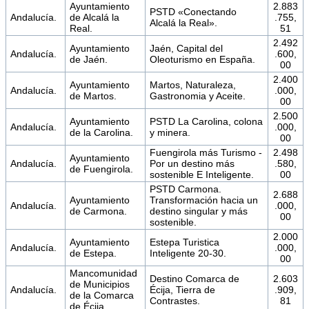
Ayuntamiento
2.883
PSTD «Conectando
Andalucía.
de Alcalá la
.755,
Alcalá la Real».
Real.
51
2.492
Ayuntamiento
Jaén, Capital del
Andalucía.
.600,
de Jaén.
Oleoturismo en España.
00
2.400
Ayuntamiento
Martos, Naturaleza,
Andalucía.
.000,
de Martos.
Gastronomia y Aceite.
00
2.500
Ayuntamiento
PSTD La Carolina, colona
Andalucía.
.000,
de la Carolina.
y minera.
00
Fuengirola más Turismo -
2.498
Ayuntamiento
Andalucía.
Por un destino más
.580,
de Fuengirola.
sostenible E Inteligente.
00
PSTD Carmona.
2.688
Ayuntamiento
Transformación hacia un
Andalucía.
.000,
de Carmona.
destino singular y más
00
sostenible.
2.000
Ayuntamiento
Estepa Turistica
Andalucía.
.000,
de Estepa.
Inteligente 20-30.
00
Mancomunidad
Destino Comarca de
2.603
de Municipios
Andalucía.
Écija, Tierra de
.909,
de la Comarca
Contrastes.
81
de Écija.