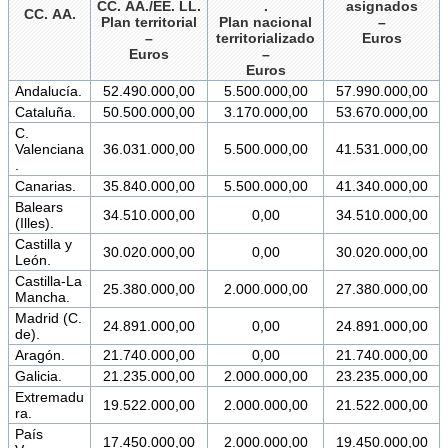
CC. AA./EE. LL.
.
asignados
CC. AA.
Plan territorial
Plan nacional
–
–
territorializado
Euros
Euros
–
Euros
Andalucía.
52.490.000,00
5.500.000,00
57.990.000,00
Cataluña.
50.500.000,00
3.170.000,00
53.670.000,00
C.
Valenciana
36.031.000,00
5.500.000,00
41.531.000,00
.
Canarias.
35.840.000,00
5.500.000,00
41.340.000,00
Balears
34.510.000,00
0,00
34.510.000,00
(Illes).
Castilla y
30.020.000,00
0,00
30.020.000,00
León.
Castilla-La
25.380.000,00
2.000.000,00
27.380.000,00
Mancha.
Madrid (C.
24.891.000,00
0,00
24.891.000,00
de).
Aragón.
21.740.000,00
0,00
21.740.000,00
Galicia.
21.235.000,00
2.000.000,00
23.235.000,00
Extremadu
19.522.000,00
2.000.000,00
21.522.000,00
ra.
País
17.450.000,00
2.000.000,00
19.450.000,00