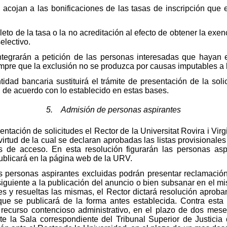
 acojan a las bonificaciones de las tasas de inscripción que
eto de la tasa o la no acreditación al efecto de obtener la exen
electivo.
integrarán a petición de las personas interesadas que hayan 
iempre que la exclusión no se produzca por causas imputables a 
idad bancaria sustituirá el trámite de presentación de la soli
, de acuerdo con lo establecido en estas bases.
5. Admisión de personas aspirantes
tación de solicitudes el Rector de la Universitat Rovira i Virgi
irtud de la cual se declaran aprobadas las listas provisionale
os de acceso. En esta resolución figurarán las personas as
publicará en la página web de la URV.
s personas aspirantes excluidas podrán presentar reclamación
siguiente a la publicación del anuncio o bien subsanar en el mi
s y resueltas las mismas, el Rector dictará resolución aproban
ue se publicará de la forma antes establecida. Contra esta 
 recurso contencioso administrativo, en el plazo de dos meses
ante la Sala correspondiente del Tribunal Superior de Justici