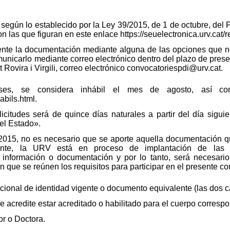
 según lo establecido por la Ley 39/2015, de 1 de octubre, de
 las que figuran en este enlace https://seuelectronica.urv.cat/re
ente la documentación mediante alguna de las opciones que no
unicarlo mediante correo electrónico dentro del plazo de presen
Rovira i Virgili, correo electrónico convocatoriespdi@urv.cat.
ses, se considera inhábil el mes de agosto, así co
abils.html.
icitudes será de quince días naturales a partir del día sigui
del Estado».
015, no es necesario que se aporte aquella documentación q
tante, la URV está en proceso de implantación de las he
 información o documentación y por lo tanto, será necesario
 que se reúnen los requisitos para participar en el presente co
onal de identidad vigente o documento equivalente (las dos c
acredite estar acreditado o habilitado para el cuerpo correspo
or o Doctora.