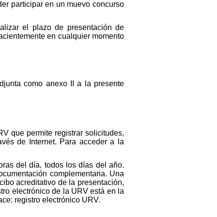
der participar en un muevo concurso
alizar el plazo de presentación de
ehacientemente en cualquier momento
adjunta como anexo II a la presente
V que permite registrar solicitudes,
avés de Internet. Para acceder a la
ras del día, todos los días del año.
r documentación complementaria. Una
ibo acreditativo de la presentación,
stro electrónico de la URV está en la
ace: registro electrónico URV.