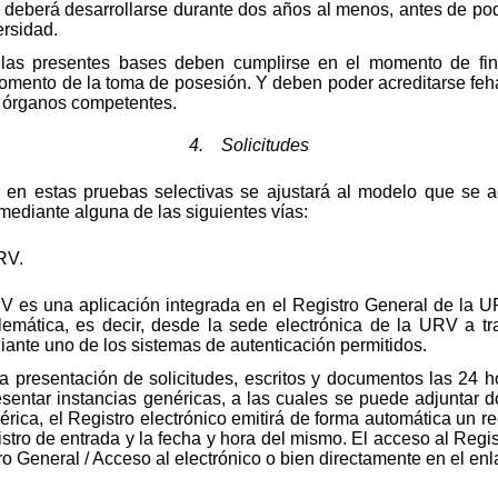
 deberá desarrollarse durante dos años al menos, antes de po
ersidad.
n las presentes bases deben cumplirse en el momento de fin
momento de la toma de posesión. Y deben poder acreditarse f
s órganos competentes.
4. Solicitudes
ar en estas pruebas selectivas se ajustará al modelo que se 
mediante alguna de las siguientes vías:
RV.
RV es una aplicación integrada en el Registro General de la UR
emática, es decir, desde la sede electrónica de la URV a tr
iante uno de los sistemas de autenticación permitidos.
la presentación de solicitudes, escritos y documentos las 24 ho
esentar instancias genéricas, a las cuales se puede adjunta
ica, el Registro electrónico emitirá de forma automática un rec
istro de entrada y la fecha y hora del mismo. El acceso al Regi
o General / Acceso al electrónico o bien directamente en el enl