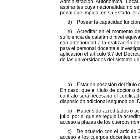
Administración Autonómica, Local o
aspirantes cuya nacionalidad no se
penal que impida, en su Estado, el 
d) Poseer la capacidad funciona
e) Acreditar en el momento de p
suficiencia de catalán o nivel equiv
con anterioridad a la realización de
para el personal docente e investiga
aplicación el artículo 3.7 del Decre
de las universidades del sistema uni
a) Estar en posesión del título d
En caso, que el título de doctor o 
contrato será necesario el certifica
disposición adicional segunda del 
b) Haber sido acreditados o acr
julio, por el que se regula la acred
acceso a plazas de los cuerpos no
c) De acuerdo con el artículo 35
acceso a los cuerpos docentes univ