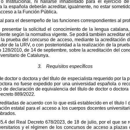
 Institucional, ni hallarse inhabilitado para el ejercicio 
a la española deberán acreditar, igualmente, no estar sometido
acceso a la Función Pública.
l para el desempeño de las funciones correspondientes al pro
resentar la solicitud el conocimiento de la lengua catalana, 
alente según la normativa vigente. Se podrá también acreditar e
 la prueba del concurso de acceso, mediante la acreditación del
dor de la URV, o con posterioridad a la realización de la prueb
to 128/2010, de 14 de septiembre, sobre la acreditación del con
versitario de Catalunya.
3. Requisitos específicos
e doctor o doctora y del título de especialista requerido por la 
doctora no fuese expedido por una universidad española o reco
do de declaración de equivalencia del título de doctor o doctor
Decreto 889/2022.
editadas de acuerdo con lo que está establecido en el título I
itación estatal para el acceso a los cuerpos docentes universita
mbrados.
.4 del Real Decreto 678/2023, de 18 de julio, por el que se re
ersitarios y el régimen de los concursos de acceso a plazas