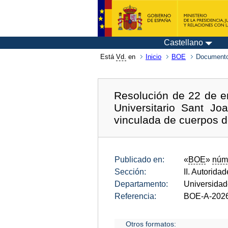
Castellano
Está
Vd.
en
Inicio
BOE
Documento
Resolución de 22 de en
Universitario Sant J
vinculada de cuerpos d
Publicado en:
«
BOE
»
núm
Sección:
II. Autorida
Departamento:
Universida
Referencia:
BOE-A-202
Otros formatos: