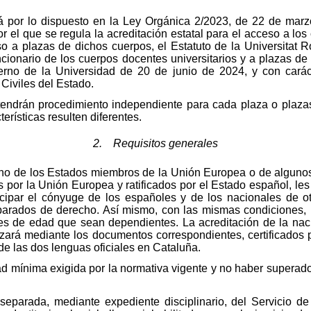
 por lo dispuesto en la Ley Orgánica 2/2023, de 22 de marzo,
r el que se regula la acreditación estatal para el acceso a los
a plazas de dichos cuerpos, el Estatuto de la Universitat Rov
cionario de los cuerpos docentes universitarios y a plazas d
no de la Universidad de 20 de junio de 2024, y con carácte
Civiles del Estado.
endrán procedimiento independiente para cada plaza o plaz
rísticas resulten diferentes.
2. Requisitos generales
no de los Estados miembros de la Unión Europea o de algunos 
s por la Unión Europea y ratificados por el Estado español, les 
icipar el cónyuge de los españoles y de los nacionales de 
arados de derecho. Así mismo, con las mismas condiciones, p
s de edad que sean dependientes. La acreditación de la naci
lizará mediante los documentos correspondientes, certificados 
de las dos lenguas oficiales en Cataluña.
 mínima exigida por la normativa vigente y no haber superado 
parada, mediante expediente disciplinario, del Servicio de