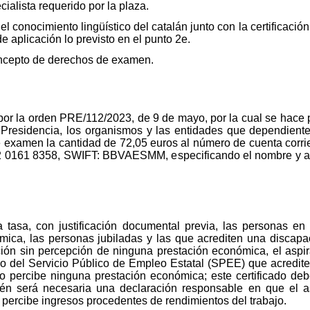
ialista requerido por la plaza.
 conocimiento lingüístico del catalán junto con la certificación 
e aplicación lo previsto en el punto 2e.
oncepto de derechos de examen.
por la orden PRE/112/2023, de 9 de mayo, por la cual se hace p
Presidencia, los organismos y las entidades que dependiente
xamen la cantidad de 72,05 euros al número de cuenta corriente
161 8358, SWIFT: BBVAESMM, especificando el nombre y apel
 tasa, con justificación documental previa, las personas e
ica, las personas jubiladas y las que acrediten una discapa
ción sin percepción de ninguna prestación económica, el aspira
o o del Servicio Público de Empleo Estatal (SPEE) que acredite
percibe ninguna prestación económica; este certificado deb
ién será necesaria una declaración responsable en que el 
percibe ingresos procedentes de rendimientos del trabajo.