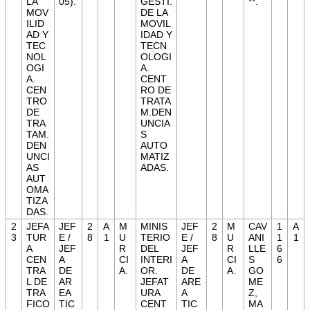
LA
05).
GESTI.
**.
MOV
DE LA
ILID
MOVIL
AD Y
IDAD Y
TEC
TECN
NOL
OLOGI
OGI
A.
A.
CENT
CEN
RO DE
TRO
TRATA
DE
M.DEN
TRA
UNCIA
TAM.
S
DEN
AUTO
UNCI
MATIZ
AS
ADAS.
AUT
OMA
TIZA
DAS.
2
JEFA
JEF
2
A
M
MINIS
JEF
2
M
CAV
1
A
3
TUR
E /
8
1
U
TERIO
E /
8
U
ANI
1
1
A
JEF
R
DEL
JEF
R
LLE
6
CEN
A
CI
INTERI
A
CI
S
6
TRA
DE
A.
OR.
DE
A.
GO
L DE
AR
JEFAT
ARE
ME
TRA
EA
URA
A
Z,
FICO
TIC
CENT
TIC
MA