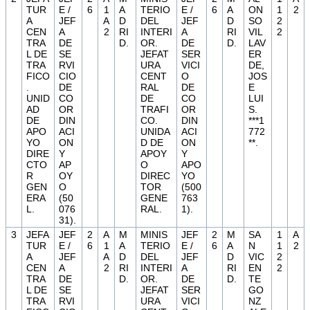
TUR
E /
6
1
A
TERIO
E /
6
A
ON
1
2
A
JEF
A
D
DEL
JEF
D
SO
2
CEN
A
2
RI
INTERI
A
RI
VIL
2
TRA
DE
D.
OR.
DE
D.
LAV
L DE
SE
JEFAT
SER
ER
TRA
RVI
URA
VICI
DE,
FICO
CIO
CENT
O
JOS
.
DE
RAL
DE
E
UNID
CO
DE
CO
LUI
AD
OR
TRAFI
OR
S.
DE
DIN
CO.
DIN
***1
APO
ACI
UNIDA
ACI
772
YO
ON
D DE
ON
**.
DIRE
Y
APOY
Y
CTO
AP
O
APO
R
OY
DIREC
YO
GEN
O
TOR
(500
ERA
(50
GENE
763
L.
076
RAL.
1).
31).
3
JEFA
JEF
2
A
M
MINIS
JEF
2
M
SA
1
A
TUR
E /
6
1
A
TERIO
E /
6
A
N
1
2
A
JEF
A
D
DEL
JEF
D
VIC
2
CEN
A
2
RI
INTERI
A
RI
EN
2
TRA
DE
D.
OR.
DE
D.
TE
L DE
SE
JEFAT
SER
GO
TRA
RVI
URA
VICI
NZ