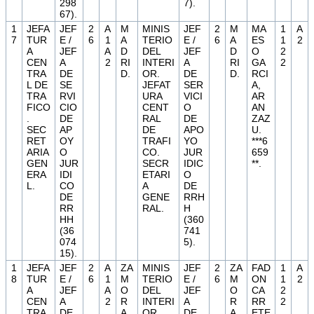
298
7).
67).
1
JEFA
JEF
2
A
M
MINIS
JEF
2
M
MA
1
A
7
TUR
E /
6
1
A
TERIO
E /
6
A
ES
1
2
A
JEF
A
D
DEL
JEF
D
O
2
CEN
A
2
RI
INTERI
A
RI
GA
2
TRA
DE
D.
OR.
DE
D.
RCI
L DE
SE
JEFAT
SER
A,
TRA
RVI
URA
VICI
AR
FICO
CIO
CENT
O
AN
.
DE
RAL
DE
ZAZ
SEC
AP
DE
APO
U.
RET
OY
TRAFI
YO
***6
ARIA
O
CO.
JUR
659
GEN
JUR
SECR
IDIC
**.
ERA
IDI
ETARI
O
L.
CO
A
DE
DE
GENE
RRH
RR
RAL.
H
HH
(360
(36
741
074
5).
15).
1
JEFA
JEF
2
A
ZA
MINIS
JEF
2
ZA
FAD
1
A
8
TUR
E /
6
1
M
TERIO
E /
6
M
ON
1
2
A
JEF
A
O
DEL
JEF
O
CA
2
CEN
A
2
R
INTERI
A
R
RR
2
TRA
DE
A.
OR.
DE
A.
ETE