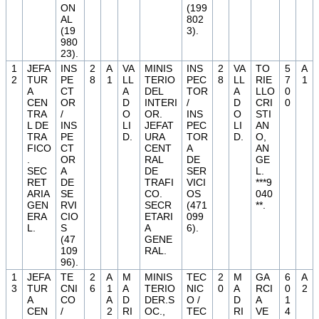
ON
(199
AL
802
(19
3).
980
23).
1
JEFA
INS
2
A
VA
MINIS
INS
2
VA
TO
5
A
2
TUR
PE
8
1
LL
TERIO
PEC
8
LL
RIE
7
1
A
CT
A
DEL
TOR
A
LLO
0
CEN
OR
D
INTERI
/
D
CRI
0
TRA
/
O
OR.
INS
O
STI
L DE
INS
LI
JEFAT
PEC
LI
AN
TRA
PE
D.
URA
TOR
D.
O,
FICO
CT
CENT
A
AN
.
OR
RAL
DE
GE
SEC
A
DE
SER
L.
RET
DE
TRAFI
VICI
***9
ARIA
SE
CO.
OS
040
GEN
RVI
SECR
(471
**.
ERA
CIO
ETARI
099
L.
S
A
6).
(47
GENE
109
RAL.
96).
1
JEFA
TE
2
A
M
MINIS
TEC
2
M
GA
6
A
3
TUR
CNI
6
1
A
TERIO
NIC
0
A
RCI
0
2
A
CO
A
D
DER.S
O /
D
A
1
CEN
/
2
RI
OC.,
TEC
RI
VE
4