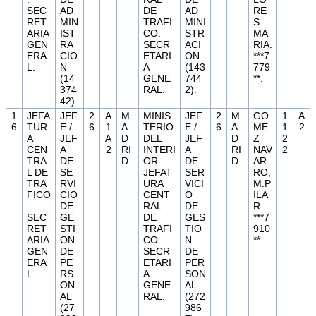
SEC
AD
DE
AD
RE
RET
MIN
TRAFI
MINI
S
ARIA
IST
CO.
STR
MA
GEN
RA
SECR
ACI
RIA.
ERA
CIO
ETARI
ON
***7
L.
N
A
(143
779
(14
GENE
744
**.
374
RAL.
2).
42).
1
JEFA
JEF
2
A
M
MINIS
JEF
2
M
GO
1
A
6
TUR
E /
6
1
A
TERIO
E /
6
A
ME
1
2
A
JEF
A
D
DEL
JEF
D
Z
2
CEN
A
2
RI
INTERI
A
RI
NAV
2
TRA
DE
D.
OR.
DE
D.
AR
L DE
SE
JEFAT
SER
RO,
TRA
RVI
URA
VICI
M.P
FICO
CIO
CENT
O
ILA
.
DE
RAL
DE
R.
SEC
GE
DE
GES
***7
RET
STI
TRAFI
TIO
910
ARIA
ON
CO.
N
**.
GEN
DE
SECR
DE
ERA
PE
ETARI
PER
L.
RS
A
SON
ON
GENE
AL
AL
RAL.
(272
(27
986