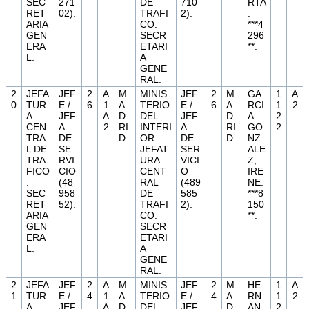
SEC
271
DE
710
RTA
RET
02).
TRAFI
2).
.
ARIA
CO.
***4
GEN
SECR
296
ERA
ETARI
**.
L.
A
GENE
RAL.
2
JEFA
JEF
2
A
M
MINIS
JEF
2
M
GA
1
A
0
TUR
E /
6
1
A
TERIO
E /
6
A
RCI
1
2
A
JEF
A
D
DEL
JEF
D
A
2
CEN
A
2
RI
INTERI
A
RI
GO
2
TRA
DE
D.
OR.
DE
D.
NZ
L DE
SE
JEFAT
SER
ALE
TRA
RVI
URA
VICI
Z,
FICO
CIO
CENT
O
IRE
.
(48
RAL
(489
NE.
SEC
958
DE
585
***8
RET
52).
TRAFI
2).
150
ARIA
CO.
**.
GEN
SECR
ERA
ETARI
L.
A
GENE
RAL.
2
JEFA
JEF
2
A
M
MINIS
JEF
2
M
HE
1
A
1
TUR
E /
4
1
A
TERIO
E /
4
A
RN
1
2
A
JEF
A
D
DEL
JEF
D
AN
2