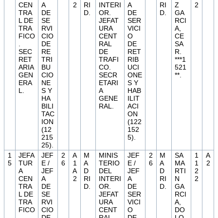
CEN
A
2
RI
INTERI
A
RI
Z
2
TRA
DE
D.
OR.
DE
D.
GA
L DE
SE
JEFAT
SER
RCI
TRA
RVI
URA
VICI
A,
FICO
CIO
CENT
O
CE
.
DE
RAL
DE
SA
SEC
RE
DE
RET
R.
RET
TRI
TRAFI
RIB
***1
ARIA
BU
CO.
UCI
521
GEN
CIO
SECR
ONE
**.
ERA
NE
ETARI
S Y
L.
S Y
A
HAB
HA
GENE
ILIT
BILI
RAL.
ACI
TAC
ON
ION
(122
(12
152
215
5).
25).
1
JEFA
JEF
2
A
M
MINIS
JEF
2
M
SA
1
A
5
TUR
E /
6
1
A
TERIO
E /
6
A
MA
1
2
A
JEF
A
D
DEL
JEF
D
RTI
2
CEN
A
2
RI
INTERI
A
RI
N
2
TRA
DE
D.
OR.
DE
D.
GA
L DE
SE
JEFAT
SER
RCI
TRA
RVI
URA
VICI
A,
FICO
CIO
CENT
O
DO
.
DE
RAL
DE
LO