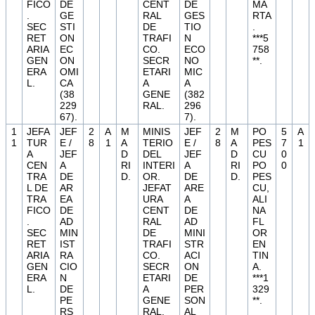
FICO
DE
CENT
DE
MA
.
GE
RAL
GES
RTA
SEC
STI
DE
TIO
.
RET
ON
TRAFI
N
***5
ARIA
EC
CO.
ECO
758
GEN
ON
SECR
NO
**.
ERA
OMI
ETARI
MIC
L.
CA
A
A
(38
GENE
(382
229
RAL.
296
67).
7).
1
JEFA
JEF
2
A
M
MINIS
JEF
2
M
PO
5
A
1
TUR
E /
8
1
A
TERIO
E /
8
A
PES
7
1
A
JEF
D
DEL
JEF
D
CU
0
CEN
A
RI
INTERI
A
RI
PO
0
TRA
DE
D.
OR.
DE
D.
PES
L DE
AR
JEFAT
ARE
CU,
TRA
EA
URA
A
ALI
FICO
DE
CENT
DE
NA
.
AD
RAL
AD
FL
SEC
MIN
DE
MINI
OR
RET
IST
TRAFI
STR
EN
ARIA
RA
CO.
ACI
TIN
GEN
CIO
SECR
ON
A.
ERA
N
ETARI
DE
***1
L.
DE
A
PER
329
PE
GENE
SON
**.
RS
RAL.
AL