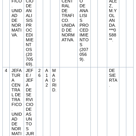
FICO
CIO
CENT
O
ALE
.
DE
RAL
DE
Z,
UNID
AN
DE
ANA
M.Y
AD
ALI
TRAFI
LISI
OL
DE
SIS
CO.
S
AN
NOR
PR
UNIDA
PRO
DA.
MATI
OC
D DE
CED
***0
VA.
EDI
NORM
IMIE
588
MIE
ATIVA.
NTO
**.
NT
S
OS
(207
(20
056
705
9).
69).
4
JEFA
JEF
2
A
M
DE
TUR
E /
6
1
A
SIE
A
JEF
A
D
RTA
CEN
A
2
RI
.
TRA
DE
D.
L DE
SE
TRA
RVI
FICO
CIO
.
DE
UNID
AS
AD
UN
DE
TO
NOR
S
MATI
JUR