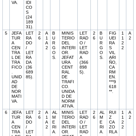
VA.
IDI
CO
S
(24
189
31).
5
JEFA
LET
2
A
B
MINIS
LET
2
B
FIG
1
A
TUR
RA
6
1
U
TERIO
RAD
6
U
UEI
1
2
A
DO
A
R
DEL
O /
R
RA
2
CEN
/
2
G
INTERI
LET
G
S
2
TRA
LET
O
OR.
RAD
O
VIL
L DE
RA
S.
JEFAT
A
S.
ARI
TRA
DA
URA
(366
ÑO,
FICO
(36
CENT
898
CA
.
689
RAL
5).
RM
UNID
85).
DE
EN.
AD
TRAFI
***9
DE
CO.
618
NOR
UNIDA
**.
MATI
D DE
VA.
NORM
ATIVA.
6
JEFA
LET
2
A
AL
MINIS
LET
2
AL
RUI
1
A
TUR
RA
6
1
M
TERIO
RAD
6
M
Z
1
2
A
DO
A
E
DEL
O /
E
CA
2
CEN
/
2
RI
INTERI
LET
RI
ZO
2
TRA
LET
A.
OR.
RAD
A.
RLA