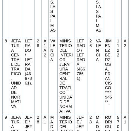
S.
S.
LA
LA
S
S
PA
PA
L
L
M
M
AS
AS
.
.
8
JEFA
LET
2
A
VA
MINIS
LET
2
VA
JIM
1
A
TUR
RA
6
1
LE
TERIO
RAD
6
LE
EN
1
2
A
DO
A
N
DEL
O /
N
EZ
2
CEN
/
2
CI
INTERI
LET
CI
BE
2
TRA
LET
A.
OR.
RAD
A.
RZ
L DE
RA
JEFAT
A
OS
TRA
DA
URA
(466
A,
FICO
(46
CENT
786
FR
.
678
RAL
1).
AN
UNID
61).
DE
CIS
AD
TRAFI
CO.
DE
CO.
***4
NOR
UNIDA
946
MATI
D DE
**.
VA.
NORM
ATIVA.
9
JEFA
JEF
2
A
M
MINIS
JEF
2
M
RO
5
A
TUR
E /
8
1
A
TERIO
E /
8
A
DRI
7
1
A
JEF
D
DEL
JEF
D
GU
0