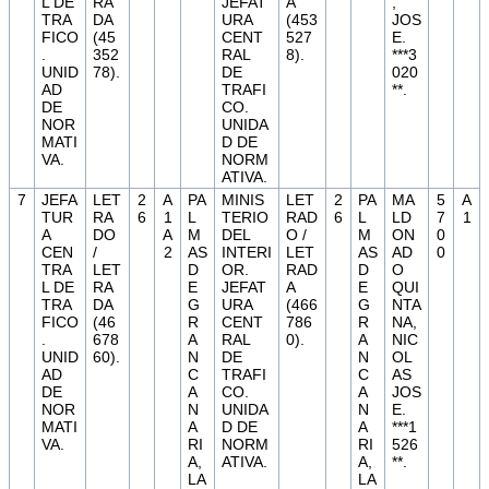
L DE
RA
JEFAT
A
,
TRA
DA
URA
(453
JOS
FICO
(45
CENT
527
E.
.
352
RAL
8).
***3
UNID
78).
DE
020
AD
TRAFI
**.
DE
CO.
NOR
UNIDA
MATI
D DE
VA.
NORM
ATIVA.
7
JEFA
LET
2
A
PA
MINIS
LET
2
PA
MA
5
A
TUR
RA
6
1
L
TERIO
RAD
6
L
LD
7
1
A
DO
A
M
DEL
O /
M
ON
0
CEN
/
2
AS
INTERI
LET
AS
AD
0
TRA
LET
D
OR.
RAD
D
O
L DE
RA
E
JEFAT
A
E
QUI
TRA
DA
G
URA
(466
G
NTA
FICO
(46
R
CENT
786
R
NA,
.
678
A
RAL
0).
A
NIC
UNID
60).
N
DE
N
OL
AD
C
TRAFI
C
AS
DE
A
CO.
A
JOS
NOR
N
UNIDA
N
E.
MATI
A
D DE
A
***1
VA.
RI
NORM
RI
526
A,
ATIVA.
A,
**.
LA
LA