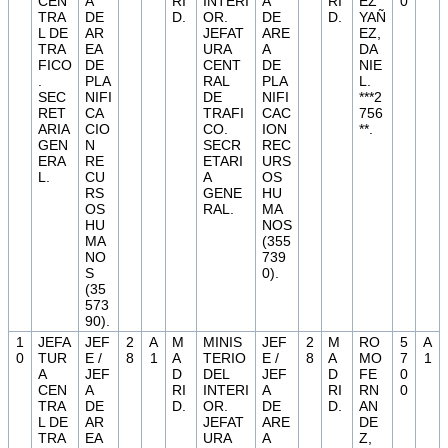
CEN
A
RI
INTERI
A
RI
EZ
0
TRA
DE
D.
OR.
DE
D.
YAÑ
L DE
AR
JEFAT
ARE
EZ,
TRA
EA
URA
A
DA
FICO
DE
CENT
DE
NIE
.
PLA
RAL
PLA
L.
SEC
NIFI
DE
NIFI
***2
RET
CA
TRAFI
CAC
756
ARIA
CIO
CO.
ION
**.
GEN
N
SECR
REC
ERA
RE
ETARI
URS
L.
CU
A
OS
RS
GENE
HU
OS
RAL.
MA
HU
NOS
MA
(355
NO
739
S
0).
(35
573
90).
1
JEFA
JEF
2
A
M
MINIS
JEF
2
M
RO
5
A
0
TUR
E /
8
1
A
TERIO
E /
8
A
MO
7
1
A
JEF
D
DEL
JEF
D
FE
0
CEN
A
RI
INTERI
A
RI
RN
0
TRA
DE
D.
OR.
DE
D.
AN
L DE
AR
JEFAT
ARE
DE
TRA
EA
URA
A
Z,