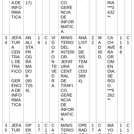
A DE
17).
CO.
RIA.
INFO
GERE
***3
RMA
NCIA
432
TICA
DE
**.
.
INFOR
MATIC
A.
3
JEFA
AN
1
C
VI
MINIS
ANA
2
M
CA
1
C
4
TUR
ALI
8
1
G
TERIO
LIST
2
A
CH
1
1
A
STA
O.
DEL
A
D
AVE
8
CEN
PR
P
INTERI
DE
RI
RA
8
TRA
OG
O
OR.
SIS
D.
OR
L DE
RA
N
JEFAT
TEM
OM
TRA
MA
TE
URA
AS
EN
FICO
DO
VE
CENT
(333
DIA,
.
R
D
RAL
389
SE
GER
(90
R
DE
4).
RGI
ENCI
725
A.
TRAFI
O.
A DE
4).
CO.
***5
INFO
GERE
262
RMA
NCIA
**.
TICA
DE
.
INFOR
MATIC
A.
3
JEFA
OP
1
C
C
MINIS
OPE
1
C
MA
1
C
5
TUR
ER
7
1
A
TERIO
RAD
7
A
YO
1
1