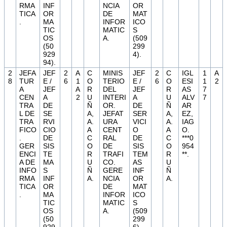
RMA
INF
NCIA
OR
TICA
OR
DE
MAT
.
MA
INFOR
ICO
TIC
MATIC
S
OS
A.
(509
(50
299
929
4).
94).
2
JEFA
JEF
2
A
C
MINIS
JEF
2
C
IGL
1
A
8
TUR
E /
6
1
O
TERIO
E /
6
O
ESI
1
2
A
JEF
A
R
DEL
JEF
R
AS
7
CEN
A
2
U
INTERI
A
U
ALV
7
TRA
DE
Ñ
OR.
DE
Ñ
AR
L DE
SE
A,
JEFAT
SER
A,
EZ,
TRA
RVI
A.
URA
VICI
A.
IAG
FICO
CIO
A
CENT
O
A
O.
.
DE
C
RAL
DE
C
***0
GER
SIS
O
DE
SIS
O
954
ENCI
TE
R
TRAFI
TEM
R
**.
A DE
MA
U
CO.
AS
U
INFO
S
Ñ
GERE
INF
Ñ
RMA
INF
A.
NCIA
OR
A.
TICA
OR
DE
MAT
.
MA
INFOR
ICO
TIC
MATIC
S
OS
A.
(509
(50
299
929
6).