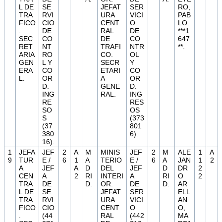
L DE
SE
JEFAT
SER
RO,
TRA
RVI
URA
VICI
PAB
FICO
CIO
CENT
O
LO.
.
DE
RAL
DE
***1
SEC
CO
DE
CO
647
RET
NT
TRAFI
NTR
**.
ARIA
RO
CO.
OL
GEN
L Y
SECR
Y
ERA
CO
ETARI
CO
L.
OR
A
OR
D.
GENE
D.
ING
RAL.
ING
RE
RES
SO
OS
S
(373
(37
801
380
6).
16).
1
JEFA
JEF
2
A
M
MINIS
JEF
2
M
ALE
1
A
9
TUR
E /
6
1
A
TERIO
E /
6
A
JAN
1
2
A
JEF
A
D
DEL
JEF
D
DR
2
CEN
A
2
RI
INTERI
A
RI
O
2
TRA
DE
D.
OR.
DE
D.
AR
L DE
SE
JEFAT
SER
ELL
TRA
RVI
URA
VICI
AN
FICO
CIO
CENT
O
O,
.
(44
RAL
(442
MA