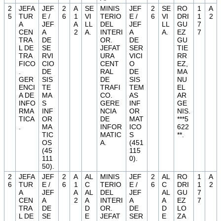
2
JEFA
JEF
2
A
SE
MINIS
JEF
2
SE
RO
1
A
5
TUR
E /
6
1
VI
TERIO
E /
6
VI
DRI
1
2
A
JEF
A
LL
DEL
JEF
LL
GU
7
CEN
A
2
A.
INTERI
A
A.
EZ
7
TRA
DE
OR.
DE
GU
L DE
SE
JEFAT
SER
TIE
TRA
RVI
URA
VICI
RR
FICO
CIO
CENT
O
EZ,
.
DE
RAL
DE
MA
GER
SIS
DE
SIS
NU
ENCI
TE
TRAFI
TEM
EL
A DE
MA
CO.
AS
AR
INFO
S
GERE
INF
GE
RMA
INF
NCIA
OR
NIS.
TICA
OR
DE
MAT
***5
.
MA
INFOR
ICO
622
TIC
MATIC
S
**.
OS
A.
(451
(45
115
111
0).
50).
2
JEFA
JEF
2
A
AL
MINIS
JEF
2
AL
RO
1
A
6
TUR
E /
6
1
C
TERIO
E /
6
C
DRI
1
2
A
JEF
A
AL
DEL
JEF
AL
GU
7
CEN
A
2
A
INTERI
A
A
EZ
7
TRA
DE
D
OR.
DE
D
LO
L DE
SE
E
JEFAT
SER
E
ZA