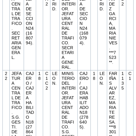
CEN
A
2
RI
INTERI
A
RI
DE
2
TRA
DE
D.
OR.
DE
D.
Z
L DE
SE
JEFAT
SEC
GA
TRA
CCI
URA
CIO
RCI
FICO
ON
CENT
N
A,
.
N24
RAL
N24
MA
SEC
(16
DE
(168
RIA
RET
807
TRAFI
079
NIE
ARIA
94).
CO.
4).
VES
GEN
SECR
.
ERA
ETARI
***7
L.
A
523
GENE
**.
RAL.
2
JEFA
CAJ
1
C
LE
MINIS
CAJ
1
LE
FAR
1
C
2
TUR
ER
8
1
O
TERIO
ERO
8
O
IÑA
1
1
A
O /
C
N.
DEL
/
N.
S
3
CEN
CAJ
2
INTERI
CAJ
ALV
5
TRA
ER
OR.
ERA
AR
L DE
A
JEFAT
HAB
EZ,
TRA
HA
URA
ILIT
MA
FICO
BILI
CENT
ADO
RIA
.
TAD
RAL
N18
TE
S.G.
O
DE
(278
RE
GES
N18
TRAFI
640
SA.
TI.
(27
CO.
5).
***8
DE
864
S.G.
301