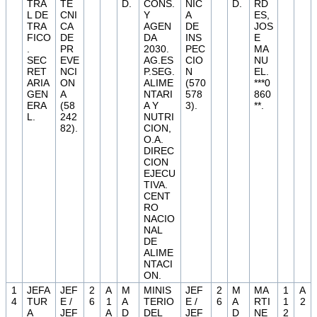
TRA
TE
D.
CONS.
NIC
D.
RD
L DE
CNI
Y
A
ES,
TRA
CA
AGEN
DE
JOS
FICO
DE
DA
INS
E
.
PR
2030.
PEC
MA
SEC
EVE
AG.ES
CIO
NU
RET
NCI
P.SEG.
N
EL.
ARIA
ON
ALIME
(570
***0
GEN
A
NTARI
578
860
ERA
(58
A Y
3).
**.
L.
242
NUTRI
82).
CION,
O.A.
DIREC
CION
EJECU
TIVA.
CENT
RO
NACIO
NAL
DE
ALIME
NTACI
ON.
1
JEFA
JEF
2
A
M
MINIS
JEF
2
M
MA
1
A
4
TUR
E /
6
1
A
TERIO
E /
6
A
RTI
1
2
A
JEF
A
D
DEL
JEF
D
NE
2