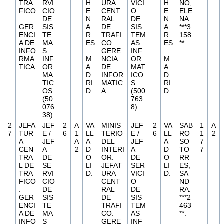
TRA
RVI
H
URA
VICI
H
NO,
FICO
CIO
E
CENT
O
E
ELE
.
DE
N
RAL
DE
N
NA.
GER
SIS
A
DE
SIS
A
***3
ENCI
TE
R
TRAFI
TEM
R
158
A DE
MA
ES
CO.
AS
ES
**.
INFO
S
.
GERE
INF
.
RMA
INF
M
NCIA
OR
M
TICA
OR
A
DE
MAT
A
.
MA
D
INFOR
ICO
D
TIC
RI
MATIC
S
RI
OS
D.
A.
(500
D.
(50
763
076
8).
38).
2
JEFA
JEF
2
A
VA
MINIS
JEF
2
VA
SAB
1
A
7
TUR
E /
6
1
LL
TERIO
E /
6
LL
RO
1
2
A
JEF
A
A
DEL
JEF
A
SO
7
CEN
A
2
D
INTERI
A
D
TO
7
TRA
DE
O
OR.
DE
O
RR
L DE
SE
LI
JEFAT
SER
LI
ES,
TRA
RVI
D.
URA
VICI
D.
SA
FICO
CIO
CENT
O
ND
.
DE
RAL
DE
RA.
GER
SIS
DE
SIS
***2
ENCI
TE
TRAFI
TEM
463
A DE
MA
CO.
AS
**.
INFO
S
GERE
INF