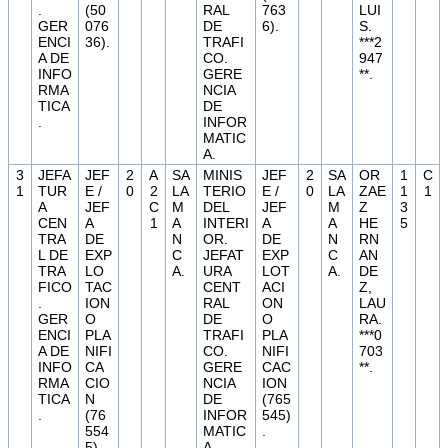
.
(50
RAL
763
LUI
GER
076
DE
6).
S.
ENCI
36).
TRAFI
***2
A DE
CO.
947
INFO
GERE
**.
RMA
NCIA
TICA
DE
.
INFOR
MATIC
A.
3
JEFA
JEF
2
A
SA
MINIS
JEF
2
SA
OR
1
C
1
TUR
E /
0
2
LA
TERIO
E /
0
LA
ZAE
1
1
A
JEF
C
M
DEL
JEF
M
Z
3
CEN
A
1
A
INTERI
A
A
HE
5
TRA
DE
N
OR.
DE
N
RN
L DE
EXP
C
JEFAT
EXP
C
AN
TRA
LO
A.
URA
LOT
A.
DE
FICO
TAC
CENT
ACI
Z,
.
ION
RAL
ON
LAU
GER
O
DE
O
RA.
ENCI
PLA
TRAFI
PLA
***0
A DE
NIFI
CO.
NIFI
703
INFO
CA
GERE
CAC
**.
RMA
CIO
NCIA
ION
TICA
N
DE
(765
.
(76
INFOR
545)
554
MATIC
.
5).
A.