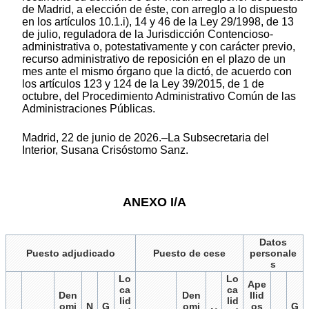
de Madrid, a elección de éste, con arreglo a lo dispuesto
en los artículos 10.1.i), 14 y 46 de la Ley 29/1998, de 13
de julio, reguladora de la Jurisdicción Contencioso-
administrativa o, potestativamente y con carácter previo,
recurso administrativo de reposición en el plazo de un
mes ante el mismo órgano que la dictó, de acuerdo con
los artículos 123 y 124 de la Ley 39/2015, de 1 de
octubre, del Procedimiento Administrativo Común de las
Administraciones Públicas.
Madrid, 22 de junio de 2026.–La Subsecretaria del
Interior, Susana Crisóstomo Sanz.
ANEXO I/A
Datos
Puesto adjudicado
Puesto de cese
personale
s
Lo
Lo
Ape
ca
ca
Den
Den
llid
lid
lid
omi
N
G
omi
os
G