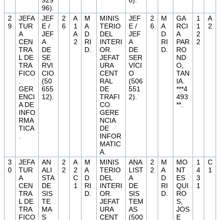
96).
2
JEFA
JEF
2
A
M
MINIS
JEF
2
M
GA
1
A
9
TUR
E /
6
1
A
TERIO
E /
6
A
RCI
1
2
A
JEF
A
D
DEL
JEF
D
A
2
CEN
A
2
RI
INTERI
A
RI
PAR
2
TRA
DE
D.
OR.
DE
D.
RO
L DE
SE
JEFAT
SER
ND
TRA
RVI
URA
VICI
O,
FICO
CIO
CENT
O
TAN
.
(50
RAL
(506
IA.
GER
655
DE
551
***4
ENCI
12).
TRAFI
2).
493
A DE
CO.
**.
INFO
GERE
RMA
NCIA
TICA
DE
.
INFOR
MATIC
A.
3
JEFA
AN
2
A
M
MINIS
ANA
2
M
MO
1
C
0
TUR
ALI
2
2
A
TERIO
LIST
2
A
NT
4
1
A
STA
C
D
DEL
A
D
ES
3
CEN
DE
1
RI
INTERI
DE
RI
QUI
1
TRA
SIS
D.
OR.
SIS
D.
RO
L DE
TE
JEFAT
TEM
S,
TRA
MA
URA
AS
JOS
FICO
S
CENT
(500
E