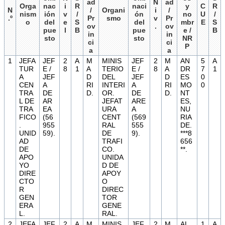
ad
N
ad
Orga
nac
i
R
naci
y
C
R
N
/
Organi
i
/
nism
ión
v
/
ón
no
U
/
.º
Pr
smo
v
Pr
o
del
e
S
del
mbr
E
S
ov
.
ov
pue
l
B
pue
e /
B
in
in
sto
sto
NR
ci
ci
P
a
a
1
JEFA
JEF
2
A
M
MINIS
JEF
2
M
AN
5
A
TUR
E /
8
1
A
TERIO
E /
8
A
DR
7
1
A
JEF
D
DEL
JEF
D
ES
0
CEN
A
RI
INTERI
A
RI
MO
0
TRA
DE
D.
OR.
DE
D.
NT
L DE
AR
JEFAT
ARE
ES,
TRA
EA
URA
A
NU
FICO
(56
CENT
(569
RIA
.
955
RAL
555
DE.
UNID
59).
DE
9).
***8
AD
TRAFI
656
DE
CO.
**.
APO
UNIDA
YO
D DE
DIRE
APOY
CTO
O
R
DIREC
GEN
TOR
ERA
GENE
L.
RAL.
2
JEFA
JEF
2
A
M
MINIS
JEF
2
M
AL
1
A