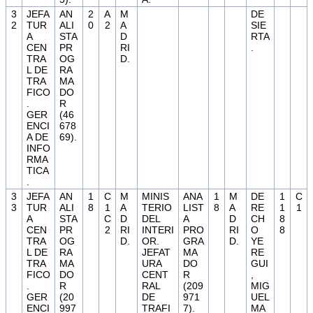
3
JEFA
AN
2
A
M
DE
2
TUR
ALI
0
2
A
SIE
A
STA
D
RTA
CEN
PR
RI
.
TRA
OG
D.
L DE
RA
TRA
MA
FICO
DO
.
R
GER
(46
ENCI
678
A DE
69).
INFO
RMA
TICA
.
3
JEFA
AN
1
C
M
MINIS
ANA
1
M
DE
1
C
3
TUR
ALI
8
1
A
TERIO
LIST
8
A
RE
1
1
A
STA
C
D
DEL
A
D
CH
8
CEN
PR
2
RI
INTERI
PRO
RI
O
8
TRA
OG
D.
OR.
GRA
D.
YE
L DE
RA
JEFAT
MA
RE
TRA
MA
URA
DO
GUI
FICO
DO
CENT
R
,
.
R
RAL
(209
MIG
GER
(20
DE
971
UEL
ENCI
997
TRAFI
7).
MA