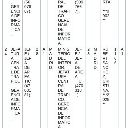
.
(50
RAL
(500
RTA
GER
076
DE
766
.
ENCI
67).
TRAFI
7).
***0
A DE
CO.
902
INFO
GERE
**.
RMA
NCIA
TICA
DE
.
INFOR
MATIC
A.
2
JEFA
JEF
2
A
M
MINIS
JEF
2
M
RU
1
A
4
TUR
E /
8
1
A
TERIO
E /
8
A
BE
1
1
A
JEF
D
DEL
JEF
D
RT
6
CEN
A
RI
INTERI
A
RI
SA
6
TRA
DE
D.
OR.
DE
D.
NC
L DE
AR
JEFAT
ARE
HE
TRA
EA
URA
A
Z,
FICO
TIC
CENT
TIC
CRI
.
(47
RAL
(470
STI
GER
031
DE
318
NA.
ENCI
81).
TRAFI
1).
***2
A DE
CO.
028
INFO
GERE
**.
RMA
NCIA
TICA
DE
.
INFOR
MATIC
A.