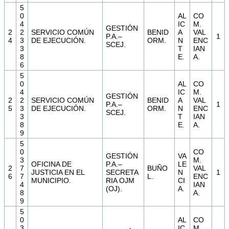
5
0
AL
CO
4
IC
M.
GESTIÓN
2
2
SERVICIO COMÚN
BENID
A
VAL
P.A.–
1
4
3
DE EJECUCIÓN.
ORM.
N
ENC
SCEJ.
3
T
IAN
8
E.
A.
6
5
0
AL
CO
4
IC
M.
GESTIÓN
2
2
SERVICIO COMÚN
BENID
A
VAL
P.A.–
1
5
3
DE EJECUCIÓN.
ORM.
N
ENC
SCEJ.
3
T
IAN
8
E.
A.
9
5
0
CO
GESTIÓN
VA
3
M.
OFICINA DE
P.A.–
LE
2
7
BUÑO
VAL
JUSTICIA EN EL
SECRETA
N
1
6
7
L.
ENC
MUNICIPIO.
RIA OJM
CI
4
IAN
(OJ).
A.
8
A.
9
5
0
AL
CO
3
IC
M.