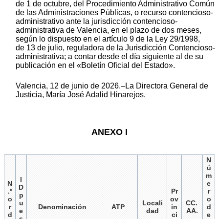
de 1 de octubre, del Procedimiento Administrativo Común
de las Administraciones Públicas, o recurso contencioso-
administrativo ante la jurisdicción contencioso-
administrativa de Valencia, en el plazo de dos meses,
según lo dispuesto en el artículo 9 de la Ley 29/1998,
de 13 de julio, reguladora de la Jurisdicción Contencioso-
administrativa; a contar desde el día siguiente al de su
publicación en el «Boletín Oficial del Estado».
Valencia, 12 de junio de 2026.–La Directora General de
Justicia, María José Adalid Hinarejos.
ANEXO I
N
ú
m
I
N
e
D
.º
Pr
r
p
o
ov
o
u
Locali
CC.
r
Denominación
ATP
in
d
e
dad
AA.
d
ci
e
s