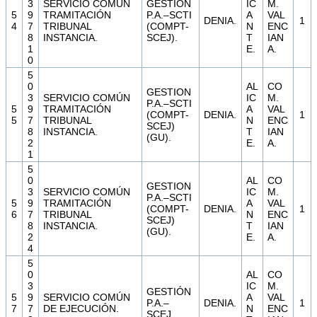
3
SERVICIO COMÚN
GESTION
IC
M.
5
9
TRAMITACIÓN
P.A.–SCTI
A
VAL
DENIA.
1
4
7
TRIBUNAL
(COMPT-
N
ENC
8
INSTANCIA.
SCEJ).
T
IAN
1
E.
A.
0
5
0
AL
CO
GESTION
3
SERVICIO COMÚN
IC
M.
P.A.–SCTI
5
9
TRAMITACIÓN
A
VAL
(COMPT-
DENIA.
1
5
7
TRIBUNAL
N
ENC
SCEJ)
8
INSTANCIA.
T
IAN
(GU).
2
E.
A.
1
5
0
AL
CO
GESTION
3
SERVICIO COMÚN
IC
M.
P.A.–SCTI
5
9
TRAMITACIÓN
A
VAL
(COMPT-
DENIA.
1
6
7
TRIBUNAL
N
ENC
SCEJ)
8
INSTANCIA.
T
IAN
(GU).
2
E.
A.
4
5
0
AL
CO
3
IC
M.
GESTIÓN
5
9
SERVICIO COMÚN
A
VAL
P.A.–
DENIA.
1
7
7
DE EJECUCIÓN.
N
ENC
SCEJ.