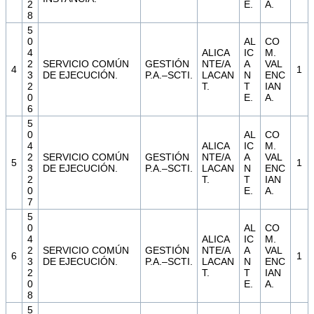
2
E.
A.
8
5
0
AL
CO
4
ALICA
IC
M.
2
SERVICIO COMÚN
GESTIÓN
NTE/A
A
VAL
4
1
3
DE EJECUCIÓN.
P.A.–SCTI.
LACAN
N
ENC
2
T.
T
IAN
0
E.
A.
6
5
0
AL
CO
4
ALICA
IC
M.
2
SERVICIO COMÚN
GESTIÓN
NTE/A
A
VAL
5
1
3
DE EJECUCIÓN.
P.A.–SCTI.
LACAN
N
ENC
2
T.
T
IAN
0
E.
A.
7
5
0
AL
CO
4
ALICA
IC
M.
2
SERVICIO COMÚN
GESTIÓN
NTE/A
A
VAL
6
1
3
DE EJECUCIÓN.
P.A.–SCTI.
LACAN
N
ENC
2
T.
T
IAN
0
E.
A.
8
5