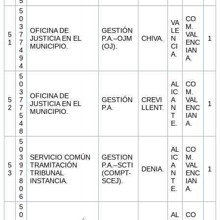
5
5
0
CO
VA
3
M.
OFICINA DE
GESTIÓN
LE
5
7
VAL
JUSTICIA EN EL
P.A.–OJM
CHIVA.
N
1
1
7
ENC
MUNICIPIO.
(OJ).
CI
4
IAN
A.
9
A.
4
5
0
AL
CO
3
IC
M.
OFICINA DE
5
7
GESTIÓN
CREVI
A
VAL
JUSTICIA EN EL
1
2
7
P.A.
LLENT.
N
ENC
MUNICIPIO.
5
T
IAN
4
E.
A.
8
5
0
AL
CO
3
SERVICIO COMÚN
GESTION
IC
M.
5
9
TRAMITACIÓN
P.A.–SCTI
A
VAL
DENIA.
1
3
7
TRIBUNAL
(COMPT-
N
ENC
8
INSTANCIA.
SCEJ).
T
IAN
0
E.
A.
6
5
0
AL
CO