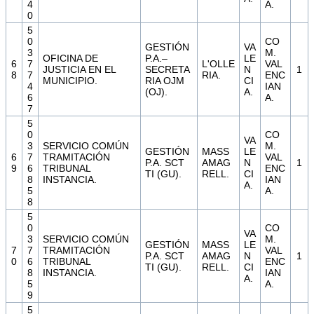
4
A.
0
5
0
CO
GESTIÓN
VA
3
M.
OFICINA DE
P.A.–
LE
6
7
L'OLLE
VAL
JUSTICIA EN EL
SECRETA
N
1
8
7
RIA.
ENC
MUNICIPIO.
RIA OJM
CI
4
IAN
(OJ).
A.
6
A.
7
5
0
CO
VA
3
SERVICIO COMÚN
M.
GESTIÓN
MASS
LE
6
7
TRAMITACIÓN
VAL
P.A. SCT
AMAG
N
1
9
6
TRIBUNAL
ENC
TI (GU).
RELL.
CI
8
INSTANCIA.
IAN
A.
5
A.
8
5
0
CO
VA
3
SERVICIO COMÚN
M.
GESTIÓN
MASS
LE
7
7
TRAMITACIÓN
VAL
P.A. SCT
AMAG
N
1
0
6
TRIBUNAL
ENC
TI (GU).
RELL.
CI
8
INSTANCIA.
IAN
A.
5
A.
9
5