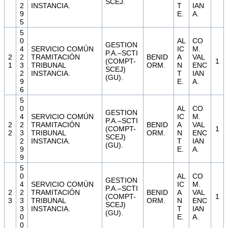
SCEJ.
2
INSTANCIA.
T
IAN
9
E.
A.
5
5
0
AL
CO
GESTION
4
SERVICIO COMÚN
IC
M.
P.A.–SCTI
2
2
TRAMITACIÓN
BENID
A
VAL
(COMPT-
1
1
3
TRIBUNAL
ORM.
N
ENC
SCEJ)
2
INSTANCIA.
T
IAN
(GU).
9
E.
A.
6
5
0
AL
CO
GESTION
4
SERVICIO COMÚN
IC
M.
P.A.–SCTI
2
2
TRAMITACIÓN
BENID
A
VAL
(COMPT-
1
2
3
TRIBUNAL
ORM.
N
ENC
SCEJ)
2
INSTANCIA.
T
IAN
(GU).
9
E.
A.
9
5
0
AL
CO
GESTION
4
SERVICIO COMÚN
IC
M.
P.A.–SCTI
2
2
TRAMITACIÓN
BENID
A
VAL
(COMPT-
1
3
3
TRIBUNAL
ORM.
N
ENC
SCEJ)
3
INSTANCIA.
T
IAN
(GU).
0
E.
A.
0