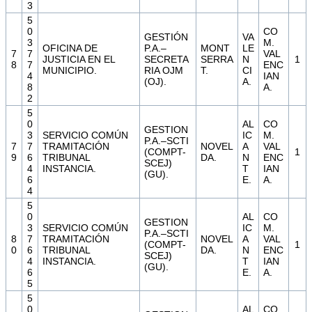
3
5
0
CO
GESTIÓN
VA
3
M.
OFICINA DE
P.A.–
MONT
LE
7
7
VAL
JUSTICIA EN EL
SECRETA
SERRA
N
1
8
7
ENC
MUNICIPIO.
RIA OJM
T.
CI
4
IAN
(OJ).
A.
8
A.
2
5
0
AL
CO
GESTION
3
SERVICIO COMÚN
IC
M.
P.A.–SCTI
7
7
TRAMITACIÓN
NOVEL
A
VAL
(COMPT-
1
9
6
TRIBUNAL
DA.
N
ENC
SCEJ)
4
INSTANCIA.
T
IAN
(GU).
6
E.
A.
4
5
0
AL
CO
GESTION
3
SERVICIO COMÚN
IC
M.
P.A.–SCTI
8
7
TRAMITACIÓN
NOVEL
A
VAL
(COMPT-
1
0
6
TRIBUNAL
DA.
N
ENC
SCEJ)
4
INSTANCIA.
T
IAN
(GU).
6
E.
A.
5
5
0
AL
CO