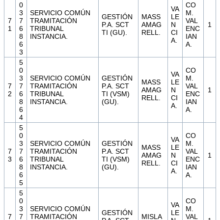
0
CO
VA
3
SERVICIO COMÚN
M.
GESTIÓN
MASS
LE
7
7
TRAMITACIÓN
VAL
P.A. SCT
AMAG
N
1
1
6
TRIBUNAL
ENC
TI (GU).
RELL.
CI
8
INSTANCIA.
IAN
A.
6
A.
3
5
0
CO
VA
3
SERVICIO COMÚN
GESTIÓN
M.
MASS
LE
7
7
TRAMITACIÓN
P.A. SCT
VAL
AMAG
N
1
2
6
TRIBUNAL
TI (VSM)
ENC
RELL.
CI
8
INSTANCIA.
(GU).
IAN
A.
6
A.
4
5
0
CO
VA
3
SERVICIO COMÚN
GESTIÓN
M.
MASS
LE
7
7
TRAMITACIÓN
P.A. SCT
VAL
AMAG
N
1
3
6
TRIBUNAL
TI (VSM)
ENC
RELL.
CI
8
INSTANCIA.
(GU).
IAN
A.
6
A.
5
5
0
CO
VA
3
SERVICIO COMÚN
M.
GESTIÓN
LE
7
7
TRAMITACIÓN
MISLA
VAL