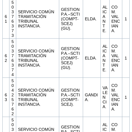
5
0
AL
CO
GESTION
3
SERVICIO COMÚN
IC
M.
P.A.–SCTI
6
7
TRAMITACIÓN
A
VAL
(COMPT-
ELDA.
1
1
6
TRIBUNAL
N
ENC
SCEJ)
3
INSTANCIA.
T
IAN
(GU).
7
E.
A.
3
5
0
AL
CO
GESTION
3
SERVICIO COMÚN
IC
M.
P.A.–SCTI
6
7
TRAMITACIÓN
A
VAL
(COMPT-
ELDA.
1
2
6
TRIBUNAL
N
ENC
SCEJ)
3
INSTANCIA.
T
IAN
(GU).
7
E.
A.
4
5
0
CO
VA
4
SERVICIO COMÚN
GESTION
M.
LE
6
2
TRAMITACIÓN
P.A.–SCTI
GANDI
VAL
N
1
3
5
TRIBUNAL
(COMPT-
A.
ENC
CI
7
INSTANCIA.
SCEJ).
IAN
A.
6
A.
2
5
0
AL
CO
GESTION
3
SERVICIO COMÚN
IC
M.
P.A.–SCTI