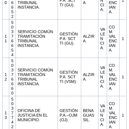
P.A. SCT
N
1
0
6
TRIBUNAL
A.
ENC
TI (GU).
CI
6
INSTANCIA.
IAN
A.
5
A.
2
5
0
CO
VA
3
SERVICIO COMÚN
M.
GESTIÓN
LE
1
7
TRAMITACIÓN
ALZIR
VAL
P.A. SCT
N
1
1
6
TRIBUNAL
A.
ENC
TI (GU).
CI
6
INSTANCIA.
IAN
A.
5
A.
4
5
0
CO
VA
3
SERVICIO COMÚN
M.
GESTIÓN
LE
1
7
TRAMITACIÓN
ALZIR
VAL
P.A. SCT
N
1
2
6
TRIBUNAL
A.
ENC
TI (VSM).
CI
6
INSTANCIA.
IAN
A.
6
A.
0
5
0
CO
VA
3
M.
OFICINA DE
GESTIÓN
BENA
LE
1
7
VAL
JUSTICIA EN EL
P.A.–OJM
GUAS
N
1
3
7
ENC
MUNICIPIO.
(OJ).
SIL.
CI
4
IAN
A.
2
A.