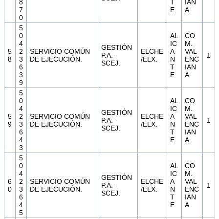
8
T
IAN
7
E.
A.
0
5
0
AL
CO
4
IC
M.
GESTIÓN
5
2
SERVICIO COMÚN
ELCHE
A
VAL
P.A.–
1
8
3
DE EJECUCIÓN.
/ELX.
N
ENC
SCEJ.
6
T
IAN
3
E.
A.
9
5
0
AL
CO
4
IC
M.
GESTIÓN
5
2
SERVICIO COMÚN
ELCHE
A
VAL
P.A.–
1
9
3
DE EJECUCIÓN.
/ELX.
N
ENC
SCEJ.
6
T
IAN
4
E.
A.
3
5
0
AL
CO
4
IC
M.
GESTIÓN
6
2
SERVICIO COMÚN
ELCHE
A
VAL
P.A.–
1
0
3
DE EJECUCIÓN.
/ELX.
N
ENC
SCEJ.
6
T
IAN
4
E.
A.
5