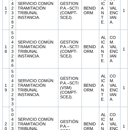
4
SERVICIO COMÚN
GESTION
IC
M.
1
2
TRAMITACIÓN
P.A.–SCTI
BENID
A
VAL
1
7
3
TRIBUNAL
(COMPT-
ORM.
N
ENC
2
INSTANCIA.
SCEJ).
T
IAN
8
E.
A.
2
5
0
AL
CO
4
SERVICIO COMÚN
GESTION
IC
M.
1
2
TRAMITACIÓN
P.A.–SCTI
BENID
A
VAL
1
8
3
TRIBUNAL
(COMPT-
ORM.
N
ENC
2
INSTANCIA.
SCEJ).
T
IAN
8
E.
A.
6
5
0
AL
CO
GESTION
4
SERVICIO COMÚN
IC
M.
P.A.–SCTI
1
2
TRAMITACIÓN
BENID
A
VAL
(VSM)
1
9
3
TRIBUNAL
ORM.
N
ENC
(COMPT-
2
INSTANCIA.
T
IAN
SCEJ).
9
E.
A.
3
5
0
AL
CO
4
SERVICIO COMÚN
IC
M.
GESTIÓN
2
2
TRAMITACIÓN
BENID
A
VAL
P.A.–
1
0
3
TRIBUNAL
ORM.
N
ENC