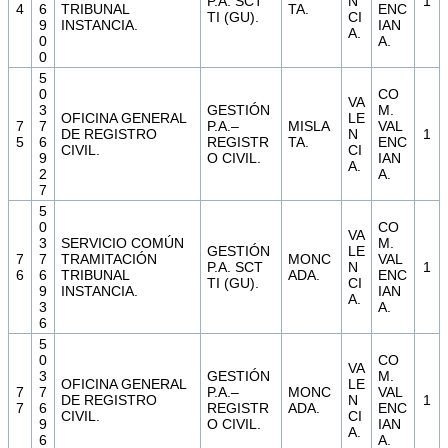
P.A. SCT
N
1
4
6
TRIBUNAL
TA.
ENC
TI (GU).
CI
9
INSTANCIA.
IAN
A.
0
A.
0
5
0
CO
VA
3
GESTIÓN
M.
OFICINA GENERAL
LE
7
7
P.A.–
MISLA
VAL
DE REGISTRO
N
1
5
6
REGISTR
TA.
ENC
CIVIL.
CI
9
O CIVIL.
IAN
A.
2
A.
7
5
0
CO
VA
3
SERVICIO COMÚN
M.
GESTIÓN
LE
7
7
TRAMITACIÓN
MONC
VAL
P.A. SCT
N
1
6
6
TRIBUNAL
ADA.
ENC
TI (GU).
CI
9
INSTANCIA.
IAN
A.
3
A.
6
5
0
CO
VA
3
GESTIÓN
M.
OFICINA GENERAL
LE
7
7
P.A.–
MONC
VAL
DE REGISTRO
N
1
7
6
REGISTR
ADA.
ENC
CIVIL.
CI
9
O CIVIL.
IAN
A.
6
A.