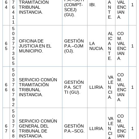
6
7
TRAMITACIÓN
A
VAL
(COMPT-
IBI.
1
4
6
TRIBUNAL
N
ENC
SCEJ)
4
INSTANCIA.
T
IAN
(GU).
1
E.
A.
1
5
0
AL
CO
3
IC
M.
OFICINA DE
GESTIÓN
6
7
LA
A
VAL
JUSTICIA EN EL
P.A.–OJM
1
5
7
NUCIA.
N
ENC
MUNICIPIO.
(OJ).
3
T
IAN
5
E.
A.
5
5
0
CO
VA
3
SERVICIO COMÚN
M.
GESTIÓN
LE
6
7
TRAMITACIÓN
VAL
P.A. SCT
LLIRIA.
N
1
6
6
TRIBUNAL
ENC
TI (GU).
CI
7
INSTANCIA.
IAN
A.
9
A.
2
5
0
CO
VA
3
SERVICIO COMÚN
M.
LE
6
7
GENERAL DEL
GESTIÓN
VAL
LLIRIA.
N
1
7
6
TRIBUNAL DE
P.A.–SCG.
ENC
CI
8
INSTANCIA.
IAN
A.