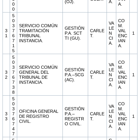
(OJ).
A.
0
A.
0
5
0
CO
VA
3
SERVICIO COMÚN
M.
GESTIÓN
LE
3
7
TRAMITACIÓN
CARLE
VAL
P.A. SCT
N
1
1
6
TRIBUNAL
T.
ENC
TI (GU).
CI
7
INSTANCIA.
IAN
A.
1
A.
5
5
0
CO
VA
3
SERVICIO COMÚN
M.
GESTIÓN
LE
3
7
GENERAL DEL
CARLE
VAL
P.A.–SCG
N
1
2
6
TRIBUNAL DE
T.
ENC
(AC).
CI
7
INSTANCIA.
IAN
A.
3
A.
8
5
0
CO
VA
3
GESTIÓN
M.
OFICINA GENERAL
LE
3
7
P.A.–
CARLE
VAL
DE REGISTRO
N
1
3
6
REGISTR
T.
ENC
CIVIL.
CI
7
O CIVIL.
IAN
A.
4
A.
7