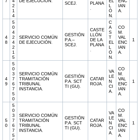
7
4
DE EJECUCIÓN.
EL
ENC
SCEJ.
PLANA
2
L
IAN
.
1
Ó
A.
4
N.
5
C
0
A
CO
CASTE
4
S
M.
GESTIÓN
LLÓN
4
2
SERVICIO COMÚN
T
VAL
P.A.–
DE LA
1
8
4
DE EJECUCIÓN.
EL
ENC
SCEJ.
PLANA
2
L
IAN
.
1
Ó
A.
5
N.
5
0
CO
VA
3
SERVICIO COMÚN
M.
GESTIÓN
LE
4
7
TRAMITACIÓN
CATAR
VAL
P.A. SCT
N
1
9
6
TRIBUNAL
ROJA.
ENC
TI (GU).
CI
7
INSTANCIA.
IAN
A.
5
A.
0
5
0
CO
VA
3
SERVICIO COMÚN
M.
GESTIÓN
LE
5
7
TRAMITACIÓN
CATAR
VAL
P.A. SCT
N
1
0
6
TRIBUNAL
ROJA.
ENC
TI (GU).
CI
7
INSTANCIA.
IAN
A.
5
A.