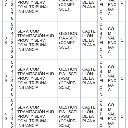
3
2
P.A.–SCTI
T
VAL
PROV. Y SERV.
DE LA
1
7
3
(COMPT-
EL
ENC
COM. TRIBUNAL
PLANA
9
SCEJ).
L
IAN
INSTANCIA.
.
7
Ó
A.
8
N.
5
C
0
A
CO
SERV. COM.
CASTE
4
GESTION
S
M.
TRAMITACIÓN AUD.
LLÓN
3
2
P.A.–SCTI
T
VAL
PROV. Y SERV.
DE LA
1
8
3
(COMPT-
EL
ENC
COM. TRIBUNAL
PLANA
9
SCEJ).
L
IAN
INSTANCIA.
.
8
Ó
A.
2
N.
5
C
0
A
CO
SERV. COM.
GESTION
CASTE
4
S
M.
TRAMITACIÓN AUD.
P.A.–SCTI
LLÓN
3
2
T
VAL
PROV. Y SERV.
(VSM)
DE LA
1
9
4
EL
ENC
COM. TRIBUNAL
(COMPT-
PLANA
0
L
IAN
INSTANCIA.
SCEJ).
.
0
Ó
A.
0
N.
5
C
0
A
CO
SERV. COM.
GESTION
CASTE
4
S
M.
TRAMITACIÓN AUD.
P.A.–SCTI
LLÓN
4
2
T
VAL
PROV. Y SERV.
(VSM)
DE LA
1
0
4
EL
ENC
COM. TRIBUNAL
(COMPT-
PLANA
0
L
IAN
INSTANCIA.
SCEJ).
.
0
Ó
A.