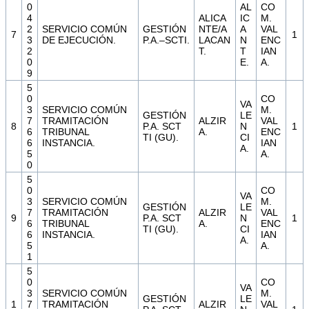
0
AL
CO
4
ALICA
IC
M.
2
SERVICIO COMÚN
GESTIÓN
NTE/A
A
VAL
7
1
3
DE EJECUCIÓN.
P.A.–SCTI.
LACAN
N
ENC
2
T.
T
IAN
0
E.
A.
9
5
0
CO
VA
3
SERVICIO COMÚN
M.
GESTIÓN
LE
7
TRAMITACIÓN
ALZIR
VAL
8
P.A. SCT
N
1
6
TRIBUNAL
A.
ENC
TI (GU).
CI
6
INSTANCIA.
IAN
A.
5
A.
0
5
0
CO
VA
3
SERVICIO COMÚN
M.
GESTIÓN
LE
7
TRAMITACIÓN
ALZIR
VAL
9
P.A. SCT
N
1
6
TRIBUNAL
A.
ENC
TI (GU).
CI
6
INSTANCIA.
IAN
A.
5
A.
1
5
0
CO
VA
3
SERVICIO COMÚN
M.
GESTIÓN
LE
1
7
TRAMITACIÓN
ALZIR
VAL