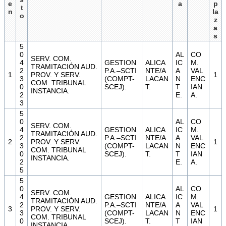
e
a
p
t
n
la
o
z
a
s
5
0
AL
CO
SERV. COM.
4
GESTION
ALICA
IC
M.
TRAMITACIÓN AUD.
2
P.A.–SCTI
NTE/A
A
VAL
1
PROV. Y SERV.
1
3
(COMPT-
LACAN
N
ENC
COM. TRIBUNAL
0
SCEJ).
T.
T
IAN
INSTANCIA.
2
E.
A.
3
5
0
AL
CO
SERV. COM.
4
GESTION
ALICA
IC
M.
TRAMITACIÓN AUD.
2
P.A.–SCTI
NTE/A
A
VAL
2
PROV. Y SERV.
1
3
(COMPT-
LACAN
N
ENC
COM. TRIBUNAL
0
SCEJ).
T.
T
IAN
INSTANCIA.
2
E.
A.
5
5
0
AL
CO
SERV. COM.
4
GESTION
ALICA
IC
M.
TRAMITACIÓN AUD.
2
P.A.–SCTI
NTE/A
A
VAL
3
PROV. Y SERV.
1
3
(COMPT-
LACAN
N
ENC
COM. TRIBUNAL
0
SCEJ).
T.
T
IAN
INSTANCIA.