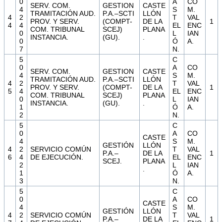
0
A
CO
SERV. COM.
GESTION
CASTE
4
S
M.
TRAMITACIÓN AUD.
P.A.–SCTI
LLÓN
4
2
T
VAL
PROV. Y SERV.
(COMPT-
DE LA
1
4
4
EL
ENC
COM. TRIBUNAL
SCEJ)
PLANA
0
L
IAN
INSTANCIA.
(GU).
.
0
Ó
A.
7
N.
5
C
0
A
CO
SERV. COM.
GESTION
CASTE
4
S
M.
TRAMITACIÓN AUD.
P.A.–SCTI
LLÓN
4
2
T
VAL
PROV. Y SERV.
(COMPT-
DE LA
1
5
4
EL
ENC
COM. TRIBUNAL
SCEJ)
PLANA
0
L
IAN
INSTANCIA.
(GU).
.
1
Ó
A.
2
N.
5
C
0
A
CO
CASTE
4
S
M.
GESTIÓN
LLÓN
4
2
SERVICIO COMÚN
T
VAL
P.A.–
DE LA
1
6
4
DE EJECUCIÓN.
EL
ENC
SCEJ.
PLANA
2
L
IAN
.
1
Ó
A.
3
N.
5
C
0
A
CO
CASTE
4
S
M.
GESTIÓN
LLÓN
4
2
SERVICIO COMÚN
T
VAL
P.A.–
DE LA
1