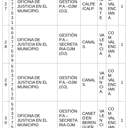
OFICINA DE
GESTIÓN
2
7
CALPE
A
VAL
JUSTICIA EN EL
P.A.–OJM
1
7
7
/CALP.
N
ENC
MUNICIPIO.
(OJ).
5
T
IAN
3
E.
A.
1
5
0
CO
GESTIÓN
VA
3
M.
OFICINA DE
P.A.–
LE
2
7
CANAL
VAL
JUSTICIA EN EL
SECRETA
N
1
8
7
S.
ENC
MUNICIPIO.
RIA OJM
CI
5
IAN
(OJ).
A.
0
A.
9
5
0
CO
VA
3
M.
OFICINA DE
GESTIÓN
LE
2
7
CANAL
VAL
JUSTICIA EN EL
P.A.–OJM
N
1
9
7
S.
ENC
MUNICIPIO.
(OJ).
CI
5
IAN
A.
1
A.
0
5
0
CO
GESTIÓN
VA
3
CANET
M.
OFICINA DE
P.A.–
LE
3
7
D'EN
VAL
JUSTICIA EN EL
SECRETA
N
1
0
7
BEREN
ENC
MUNICIPIO.
RIA OJM
CI
5
GUER.
IAN