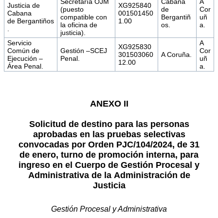
Secretaría OJM
Cabana
A
Justicia de
XG925840
(puesto
de
Cor
Cabana
001501450
compatible con
Bergantiñ
uñ
de Bergantiños
1.00
la oficina de
os.
a.
.
justicia).
Servicio
A
XG925830
Común de
Gestión –SCEJ
Cor
301503060
A Coruña.
Ejecución –
Penal.
uñ
12.00
Área Penal.
a.
ANEXO II
Solicitud de destino para las personas
aprobadas en las pruebas selectivas
convocadas por Orden PJC/104/2024, de 31
de enero, turno de promoción interna, para
ingreso en el Cuerpo de Gestión Procesal y
Administrativa de la Administración de
Justicia
Gestión Procesal y Administrativa