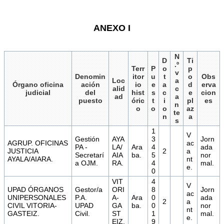
ANEXO I
N
D
Ti
.º
Terr
P
o
p
v
Denomin
itor
u
t
o
Obs
Loc
a
Órgano oficina
ación
io
e
a
d
erva
alid
c
judicial
del
hist
s
c
e
cion
ad
a
puesto
óric
t
i
pl
es
n
o
o
o
az
te
n
a
s
1
V
Gestión
AYA
3
Jorn
AGRUP. OFICINAS
ac
PA -
LA/
Ara
4
ada
JUSTICIA
2
a
Secretarí
AIA
ba.
5
nor
AYALA/AIARA.
nt
a OJM.
RA.
4
mal.
e.
0
VIT
4
V
UPAD ÓRGANOS
Gestor/a
ORI
8
Jorn
ac
UNIPERSONALES
P.A.
A-
Ara
0
ada
2
a
CIVIL VITORIA-
UPAD
GA
ba.
0
nor
nt
GASTEIZ.
Civil.
ST
1
mal.
e.
EIZ.
9