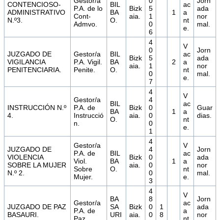
Gestor/a
0
Jorn
CONTENCIOSO-
BIL
ac
P.A. de lo
Bizk
5
ada
ADMINISTRATIVO
BA
1
a
Cont-
aia.
1
nor
N.º3.
O.
nt
Admvo.
0
mal.
e.
6
4
V
0
Jorn
JUZGADO DE
Gestor/a
BIL
ac
Bizk
5
ada
VIGILANCIA
P.A. Vigil.
BA
2
a
aia.
1
nor
PENITENCIARIA.
Penite.
O.
nt
0
mal.
e.
7
4
V
Gestor/a
4
BIL
ac
INSTRUCCIÓN N.º
P.A. de
Bizk
0
Guar
BA
1
a
4.
Instrucció
aia.
0
dias.
O.
nt
n.
0
e.
1
4
Gestor/a
V
JUZGADO DE
4
Jorn
P.A. de
BIL
ac
VIOLENCIA
Bizk
0
ada
Viol.
BA
1
a
SOBRE LA MUJER
aia.
0
nor
Sobre
O.
nt
N.º 2.
0
mal.
Mujer.
e.
3
4
V
BA
8
Jorn
Gestor/a
ac
JUZGADO DE PAZ
SA
Bizk
0
1
ada
P.A. de
a
BASAURI.
URI
aia.
0
8
nor
Paz.
nt