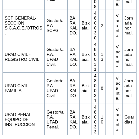
.
0
mal.
e.
8
4
V
SCP GENERAL-
BA
8
Jorn
Gestor/a
ac
SECCION
RA
Bizk
0
ada
P.A.
2
a
S.C.A.C.E./OTROS
KAL
aia.
0
nor
SCPG.
nt
.
DO.
3
mal.
e.
0
4
V
Gestor/a
BA
8
Jorn
ac
UPAD CIVIL -
P.A.
RA
Bizk
0
1
ada
a
REGISTRO CIVIL.
UPAD
KAL
aia.
0
3
nor
nt
Civil.
DO.
3
mal.
e.
1
4
V
Gestor/a
BA
8
Jorn
ac
UPAD CIVIL-
P.A.
RA
Bizk
0
ada
8
a
FAMILIA.
UPAD
KAL
aia.
0
nor
nt
Civil.
DO.
3
mal.
e.
1
4
V
Gestor/a
BA
8
UPAD PENAL -
ac
P.A.
RA
Bizk
0
1
Guar
EQUIPO DE
a
UPAD
KAL
aia.
0
0
dias.
INSTRUCCION.
nt
Penal.
DO.
3
e.
3