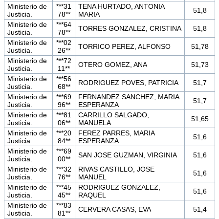
Ministerio de
***31
TENA HURTADO, ANTONIA
51,8
Justicia.
78**
MARIA
Ministerio de
***64
TORRES GONZALEZ, CRISTINA
51,8
Justicia.
78**
Ministerio de
***02
TORRICO PEREZ, ALFONSO
51,78
Justicia.
26**
Ministerio de
***72
OTERO GOMEZ, ANA
51,73
Justicia.
11**
Ministerio de
***56
RODRIGUEZ POVES, PATRICIA
51,7
Justicia.
68**
Ministerio de
***69
FERNANDEZ SANCHEZ, MARIA
51,7
Justicia.
96**
ESPERANZA
Ministerio de
***81
CARRILLO SALGADO,
51,65
Justicia.
06**
MANUELA
Ministerio de
***20
FEREZ PARRES, MARIA
51,6
Justicia.
84**
ESPERANZA
Ministerio de
***69
SAN JOSE GUZMAN, VIRGINIA
51,6
Justicia.
00**
Ministerio de
***32
RIVAS CASTILLO, JOSE
51,6
Justicia.
76**
MANUEL
Ministerio de
***45
RODRIGUEZ GONZALEZ,
51,6
Justicia.
45**
RAQUEL
Ministerio de
***83
CERVERA CASAS, EVA
51,4
Justicia.
81**