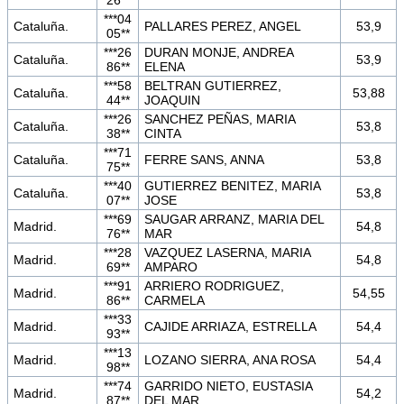
26**
***04
Cataluña.
PALLARES PEREZ, ANGEL
53,9
05**
***26
DURAN MONJE, ANDREA
Cataluña.
53,9
86**
ELENA
***58
BELTRAN GUTIERREZ,
Cataluña.
53,88
44**
JOAQUIN
***26
SANCHEZ PEÑAS, MARIA
Cataluña.
53,8
38**
CINTA
***71
Cataluña.
FERRE SANS, ANNA
53,8
75**
***40
GUTIERREZ BENITEZ, MARIA
Cataluña.
53,8
07**
JOSE
***69
SAUGAR ARRANZ, MARIA DEL
Madrid.
54,8
76**
MAR
***28
VAZQUEZ LASERNA, MARIA
Madrid.
54,8
69**
AMPARO
***91
ARRIERO RODRIGUEZ,
Madrid.
54,55
86**
CARMELA
***33
Madrid.
CAJIDE ARRIAZA, ESTRELLA
54,4
93**
***13
Madrid.
LOZANO SIERRA, ANA ROSA
54,4
98**
***74
GARRIDO NIETO, EUSTASIA
Madrid.
54,2
87**
DEL MAR