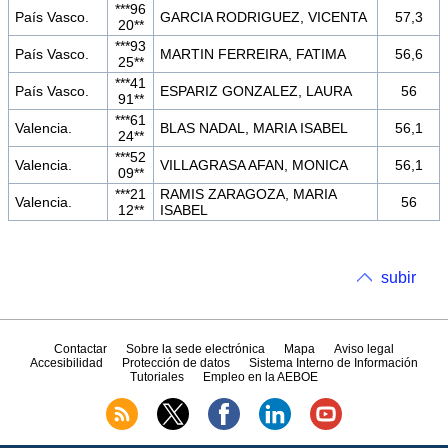
***96
País Vasco.
GARCIA RODRIGUEZ, VICENTA
57,3
20**
***93
País Vasco.
MARTIN FERREIRA, FATIMA
56,6
25**
***41
País Vasco.
ESPARIZ GONZALEZ, LAURA
56
91**
***61
Valencia.
BLAS NADAL, MARIA ISABEL
56,1
24**
***52
Valencia.
VILLAGRASA AFAN, MONICA
56,1
09**
***21
RAMIS ZARAGOZA, MARIA
Valencia.
56
12**
ISABEL
subir
Contactar
Sobre la sede electrónica
Mapa
Aviso legal
Accesibilidad
Protección de datos
Sistema Interno de Información
Tutoriales
Empleo en la AEBOE