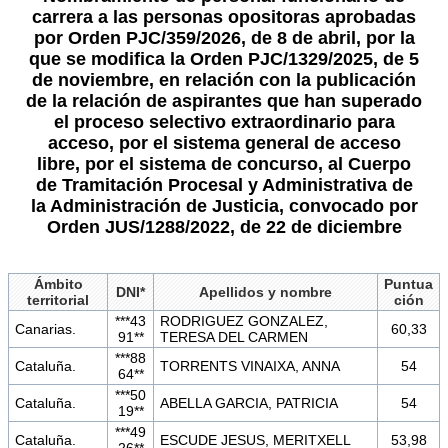
carrera a las personas opositoras aprobadas
por Orden PJC/359/2026, de 8 de abril, por la
que se modifica la Orden PJC/1329/2025, de 5
de noviembre, en relación con la publicación
de la relación de aspirantes que han superado
el proceso selectivo extraordinario para
acceso, por el sistema general de acceso
libre, por el sistema de concurso, al Cuerpo
de Tramitación Procesal y Administrativa de
la Administración de Justicia, convocado por
Orden JUS/1288/2022, de 22 de diciembre
Ámbito
Puntua
DNI*
Apellidos y nombre
territorial
ción
***43
RODRIGUEZ GONZALEZ,
Canarias.
60,33
91**
TERESA DEL CARMEN
***88
Cataluña.
TORRENTS VINAIXA, ANNA
54
64**
***50
Cataluña.
ABELLA GARCIA, PATRICIA
54
19**
***49
Cataluña.
ESCUDE JESUS, MERITXELL
53,98