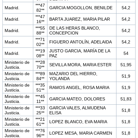
***47
Madrid.
GARCIA MOGOLLON, BENILDE
54,2
82**
***47
Madrid.
BARTA JUAREZ, MARIA PILAR
54,2
16**
***55
DE LAS HERAS BLANCO,
Madrid.
54,2
88**
CONCEPCION
***71
Madrid.
FIGUERO ANTOLÍN, ADELAIDA
54,2
02**
***19
JUSTO GARCIA, MARÍA DE LA
Madrid.
54
08**
PAZ
Ministerio de
***28
SEVILLA MORA, MARIA ESTER
51,95
Justicia.
70**
Ministerio de
***89
MAZARIO DEL HIERRO,
51,9
Justicia.
84**
YOLANDA
Ministerio de
***35
RAMOS ANGEL, ROSA MARIA
51,9
Justicia.
51**
Ministerio de
***45
GARCIA MATEO, DOLORES
51,83
Justicia.
11**
Ministerio de
***33
GARCIA VALES, ALMUDENA
51,8
Justicia.
25**
ELISA
Ministerio de
***21
LOPEZ BLANCO, EVA MARIA
51,8
Justicia.
61**
Ministerio de
***76
LOPEZ MESA, MARIA CARMEN
51,8
Justicia.
96**