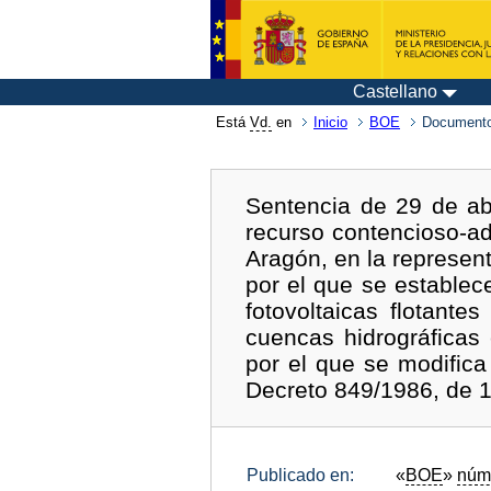
Castellano
Está
Vd.
en
Inicio
BOE
Documento
Sentencia de 29 de ab
recurso contencioso-ad
Aragón, en la represent
por el que se establec
fotovoltaicas flotant
cuencas hidrográficas
por el que se modifica
Decreto 849/1986, de 11
Publicado en:
«
BOE
»
núm