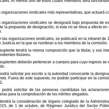
cales. Al menos uno de estos cuatro miembros será funcionario 
organizaciones sindicales más representativas, que actuará c
s organizaciones sindicales se designará bajo propuesta de e
te la propuesta de designación, si esta no se lleva a efecto en 
n.
 las organizaciones sindicales, se publicará en la intranet de J
de Justicia en la que se nombran a los miembros de la comisión.
uplente tendrá la misma composición que la titular, y sus mi
ndientes titulares.
suplentes deberán pertenecer a cuerpos para cuyo ingreso se exi
do.
drá solicitar por escrito a la autoridad convocante la design
oto. Fuera de este supuesto, no podrán participar en la comisi
2.
podrá solicitar de las personas candidatas las aclaracion
rias para la comprobación de los méritos alegados.
ndrá la consideración de órgano colegiado de la Administraci
015, de 1 de octubre, de Régimen Jurídico del Sector Públi