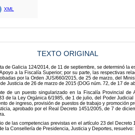
XML
TEXTO ORIGINAL
a de Galicia 124/2014, de 11 de septiembre, se determinó la est
Apoyo a la Fiscalía Superior; por su parte, las respectivas rel
probadas por la Orden JUS/660/2015, de 25 de marzo, del Ministe
de Justicia de 26 de marzo de 2015 (DOG núm. 72, de 17 de abr
te de un puesto singularizado en la Fiscalía Provincial de
33 de la Ley Orgánica 6/1985, de 1 de julio, del Poder Judicial
nto de ingreso, provisión de puestos de trabajo y promoción pro
usticia, aprobado por el Real Decreto 1451/2005, de 7 de dicie
ra.
io de las competencias previstas en el artículo 23 del Decreto
de la Consellería de Presidencia, Justicia y Deportes, resuelvo: