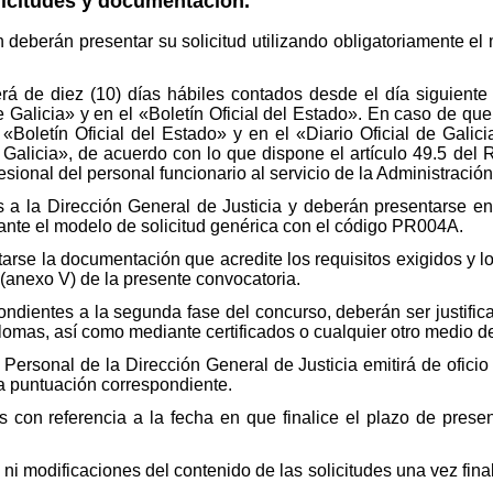
icitudes y documentación.
eberán presentar su solicitud utilizando obligatoriamente el 
á de diez (10) días hábiles contados desde el día siguiente 
e Galicia» y en el «Boletín Oficial del Estado». En caso de que
Boletín Oficial del Estado» y en el «Diario Oficial de Galici
e Galicia», de acuerdo con lo que dispone el artículo 49.5 del
sional del personal funcionario al servicio de la Administración
as a la Dirección General de Justicia y deberán presentarse e
diante el modelo de solicitud genérica con el código PR004A.
tarse la documentación que acredite los requisitos exigidos y 
 (anexo V) de la presente convocatoria.
pondientes a la segunda fase del concurso, deberán ser justif
plomas, así como mediante certificados o cualquier otro medio 
rsonal de la Dirección General de Justicia emitirá de oficio l
a puntuación correspondiente.
con referencia a la fecha en que finalice el plazo de present
i modificaciones del contenido de las solicitudes una vez fina