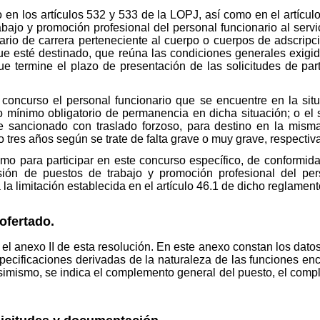
en los artículos 532 y 533 de la LOPJ, así como en el artícul
bajo y promoción profesional del personal funcionario al servic
nario de carrera perteneciente al cuerpo o cuerpos de adscripci
 que esté destinado, que reúna las condiciones generales exigi
ue termine el plazo de presentación de las solicitudes de par
 concurso el personal funcionario que se encuentre en la sit
odo mínimo obligatorio de permanencia en dicha situación; o el
e sancionado con traslado forzoso, para destino en la mism
o tres años según se trate de falta grave o muy grave, respecti
o para participar en este concurso específico, de conformidad
ión de puestos de trabajo y promoción profesional del pers
 la limitación establecida en el artículo 46.1 de dicho reglament
ofertado.
 el anexo II de esta resolución. En este anexo constan los datos
especificaciones derivadas de la naturaleza de las funciones e
 Asimismo, se indica el complemento general del puesto, el comp