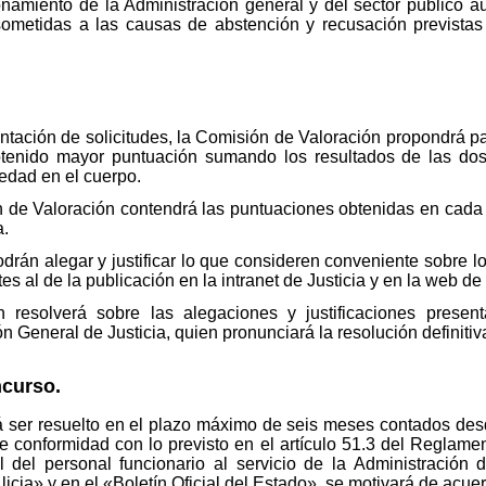
onamiento de la Administración general y del sector público a
sometidas a las causas de abstención y recusación previstas
tación de solicitudes, la Comisión de Valoración propondrá par
tenido mayor puntuación sumando los resultados de las dos
edad en el cuerpo.
de Valoración contendrá las puntuaciones obtenidas en cada fa
a.
rán alegar y justificar lo que consideren conveniente sobre lo
tes al de la publicación en la intranet de Justicia y en la web de 
resolverá sobre las alegaciones y justificaciones presen
ón General de Justicia, quien pronunciará la resolución definitiv
curso.
ser resuelto en el plazo máximo de seis meses contados desde 
de conformidad con lo previsto en el artículo 51.3 del Reglame
 del personal funcionario al servicio de la Administración d
licia» y en el «Boletín Oficial del Estado», se motivará de acuer