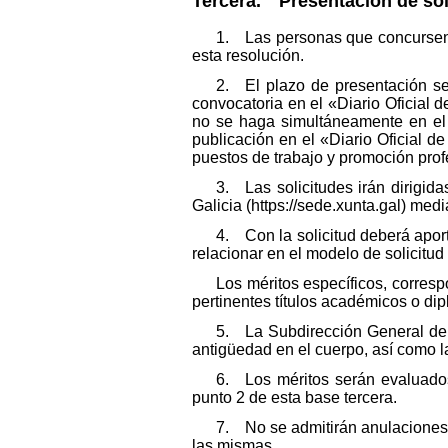
Tercera. Presentación de sol
1. Las personas que concursen d
esta resolución.
2. El plazo de presentación ser
convocatoria en el «Diario Oficial d
no se haga simultáneamente en el «
publicación en el «Diario Oficial d
puestos de trabajo y promoción profe
3. Las solicitudes irán dirigid
Galicia (https://sede.xunta.gal) me
4. Con la solicitud deberá apor
relacionar en el modelo de solicitud
Los méritos específicos, corres
pertinentes títulos académicos o di
5. La Subdirección General de Pe
antigüedad en el cuerpo, así como l
6. Los méritos serán evaluados 
punto 2 de esta base tercera.
7. No se admitirán anulaciones n
las mismas.