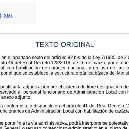
XML
TEXTO ORIGINAL
en el apartado sexto del artículo 92 bis de la Ley 7/1985, de 2 
ulo 46 del Real Decreto 128/2018, de 16 de marzo, por el que 
cal con habilitación de carácter nacional, y en uso de las 
por el que se establece la estructura orgánica básica del Minist
ublicar la adjudicación por el sistema de libre designación de
ervado al personal funcionario de Administración Local con ha
l anexo adjunto.
á conforme a lo dispuesto en el artículo 41 del Real Decreto 
 funcionarios de Administración Local con habilitación de caráct
e pone fin a la vía administrativa, podrá interponerse potestati
n General, o recurso contencioso-administrativo en el plazo de