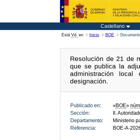
Castellano
Está
Vd.
en
Inicio
BOE
Documento
Resolución de 21 de m
que se publica la adj
administración local
designación.
Publicado en:
«
BOE
»
núm
Sección:
II. Autorida
Departamento:
Ministerio p
Referencia:
BOE-A-202