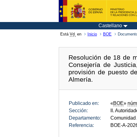
Castellano
Está
Vd.
en
Inicio
BOE
Documento
Resolución de 18 de ma
Consejería de Justici
provisión de puesto de
Almería.
Publicado en:
«
BOE
»
núm
Sección:
II. Autorida
Departamento:
Comunidad 
Referencia:
BOE-A-202