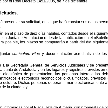
o por el Real Decreto 1451/2005, de 7 de diciembre.
icitudes.
 presentar su solicitud, en la que hará constar sus datos perso
.
n en el plazo de diez días hábiles, contados desde el siguiente
de la Junta de Andalucía» o desde la publicación en el «Boletín
ra posible, los plazos se computarán a partir del día siguiente
djuntar
curriculum vitae
y documentación acreditativa de los 
as a la Secretaría General de Servicios Judiciales y se presen
la Junta de Andalucía y en los lugares y registros previstos en e
 electrónico de presentación, las personas interesadas debe
rtificados electrónicos reconocidos o cualificados, previstos 
de octubre. Dichas personas deberán firmar electrónicamente a
 de la citada ley.
án informadas por el Fiscal Jefe de Almería, con propuesta de 