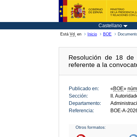
Castellano
Está
Vd.
en
Inicio
BOE
Documento
Resolución de 18 de 
referente a la convocat
Publicado en:
«
BOE
»
núm
Sección:
II. Autorida
Departamento:
Administrac
Referencia:
BOE-A-2026
Otros formatos: