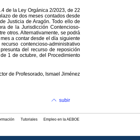
38.4 de la Ley Orgánica 2/2023, de 22
l plazo de dos meses contados desde
 de Justicia de Aragón. Todo ello de
ora de la Jurisdicción Contencioso-
tre otros. Alternativamente, se podrá
 mes a contar desde el día siguiente
recurso contencioso-administrativo
 presunta del recurso de reposición
 de 1 de octubre, del Procedimiento
ector de Profesorado, Ismael Jiménez
subir
formación
Tutoriales
Empleo en la AEBOE