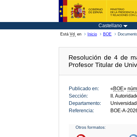
Castellano
Está
Vd.
en
Inicio
BOE
Documento
Resolución de 4 de m
Profesor Titular de Uni
Publicado en:
«
BOE
»
núm
Sección:
II. Autorida
Departamento:
Universida
Referencia:
BOE-A-202
Otros formatos: