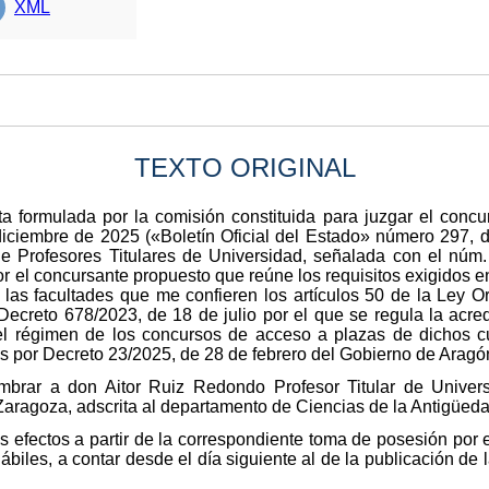
XML
TEXTO ORIGINAL
a formulada por la comisión constituida para juzgar el concu
iciembre de 2025 («Boletín Oficial del Estado» número 297, d
de Profesores Titulares de Universidad, señalada con el núm
or el concursante propuesto que reúne los requisitos exigidos 
e las facultades que me confieren los artículos 50 de la Ley 
Decreto 678/2023, de 18 de julio por el que se regula la acred
 el régimen de los concursos de acceso a plazas de dichos cu
 por Decreto 23/2025, de 28 de febrero del Gobierno de Aragó
mbrar a don Aitor Ruiz Redondo Profesor Titular de Univer
Zaragoza, adscrita al departamento de Ciencias de la Antigüeda
s efectos a partir de la correspondiente toma de posesión por 
biles, a contar desde el día siguiente al de la publicación de 