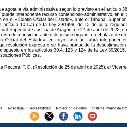
ue agota la vía administrativa según lo previsto en el artículo 
o, puede interponerse recurso contencioso-administrativo, en e
n en el «Boletín Oficial del Estado», ante el Tribunal Superior
 artículo 10.1.a) de la Ley 29/1998, de 13 de julio, regulad
bunal Superior de Justicia de Aragón, de 27 de abril de 2023, en
ecurso de reposición ante este mismo órgano, en el plazo de un
ín Oficial del Estado», en cuyo caso no cabrá interponer el 
iga resolución expresa o se haya producido la desestimación
 dispuesto en los artículos 30.4, 123 y 124 de la Ley 39/2015,
straciones Públicas.
 Rectora, P. D. (Resolución de 25 de abril de 2025), el Vicerr
a
Aviso legal
Accesibilidad
Protección de datos
Sistema Interno de In