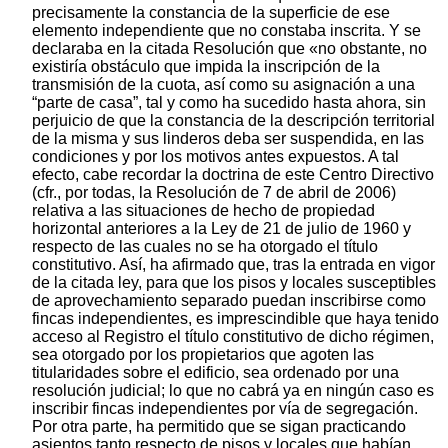
precisamente la constancia de la superficie de ese
elemento independiente que no constaba inscrita. Y se
declaraba en la citada Resolución que «no obstante, no
existiría obstáculo que impida la inscripción de la
transmisión de la cuota, así como su asignación a una
“parte de casa”, tal y como ha sucedido hasta ahora, sin
perjuicio de que la constancia de la descripción territorial
de la misma y sus linderos deba ser suspendida, en las
condiciones y por los motivos antes expuestos. A tal
efecto, cabe recordar la doctrina de este Centro Directivo
(cfr., por todas, la Resolución de 7 de abril de 2006)
relativa a las situaciones de hecho de propiedad
horizontal anteriores a la Ley de 21 de julio de 1960 y
respecto de las cuales no se ha otorgado el título
constitutivo. Así, ha afirmado que, tras la entrada en vigor
de la citada ley, para que los pisos y locales susceptibles
de aprovechamiento separado puedan inscribirse como
fincas independientes, es imprescindible que haya tenido
acceso al Registro el título constitutivo de dicho régimen,
sea otorgado por los propietarios que agoten las
titularidades sobre el edificio, sea ordenado por una
resolución judicial; lo que no cabrá ya en ningún caso es
inscribir fincas independientes por vía de segregación.
Por otra parte, ha permitido que se sigan practicando
asientos tanto respecto de pisos y locales que habían