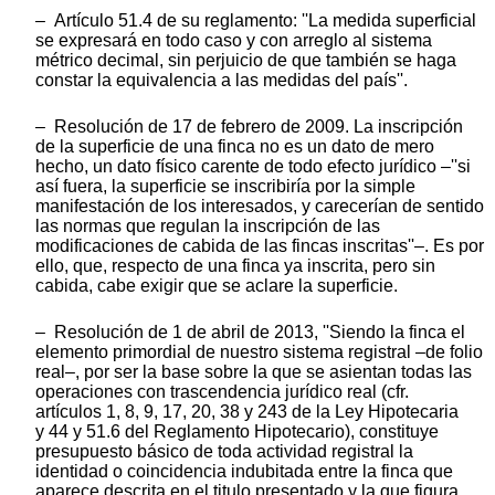
– Artículo 51.4 de su reglamento: ''La medida superficial
se expresará en todo caso y con arreglo al sistema
métrico decimal, sin perjuicio de que también se haga
constar la equivalencia a las medidas del país''.
– Resolución de 17 de febrero de 2009. La inscripción
de la superficie de una finca no es un dato de mero
hecho, un dato físico carente de todo efecto jurídico –''si
así fuera, la superficie se inscribiría por la simple
manifestación de los interesados, y carecerían de sentido
las normas que regulan la inscripción de las
modificaciones de cabida de las fincas inscritas''–. Es por
ello, que, respecto de una finca ya inscrita, pero sin
cabida, cabe exigir que se aclare la superficie.
– Resolución de 1 de abril de 2013, ''Siendo la finca el
elemento primordial de nuestro sistema registral –de folio
real–, por ser la base sobre la que se asientan todas las
operaciones con trascendencia jurídico real (cfr.
artículos 1, 8, 9, 17, 20, 38 y 243 de la Ley Hipotecaria
y 44 y 51.6 del Reglamento Hipotecario), constituye
presupuesto básico de toda actividad registral la
identidad o coincidencia indubitada entre la finca que
aparece descrita en el titulo presentado y la que figura