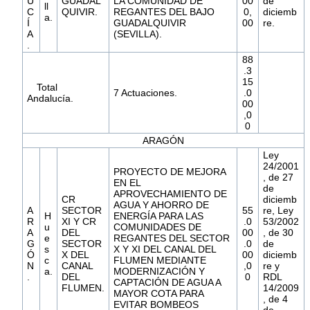
U
GUADAL
LA COMUNIDAD DE
00
de
ll
C
QUIVIR.
REGANTES DEL BAJO
0,
diciemb
a.
Í
GUADALQUIVIR
00
re.
A
(SEVILLA).
.
88
.3
15
Total
7 Actuaciones.
.0
Andalucía.
00
,0
0
ARAGÓN
Ley
24/2001
PROYECTO DE MEJORA
, de 27
EN EL
de
APROVECHAMIENTO DE
CR
diciemb
AGUA Y AHORRO DE
A
SECTOR
55
re, Ley
H
ENERGÍA PARA LAS
R
XI Y CR
.0
53/2002
u
COMUNIDADES DE
A
DEL
00
, de 30
e
REGANTES DEL SECTOR
G
SECTOR
.0
de
s
X Y XI DEL CANAL DEL
Ó
X DEL
00
diciemb
c
FLUMEN MEDIANTE
N
CANAL
,0
re y
a.
MODERNIZACIÓN Y
.
DEL
0
RDL
CAPTACIÓN DE AGUA A
FLUMEN.
14/2009
MAYOR COTA PARA
, de 4
EVITAR BOMBEOS