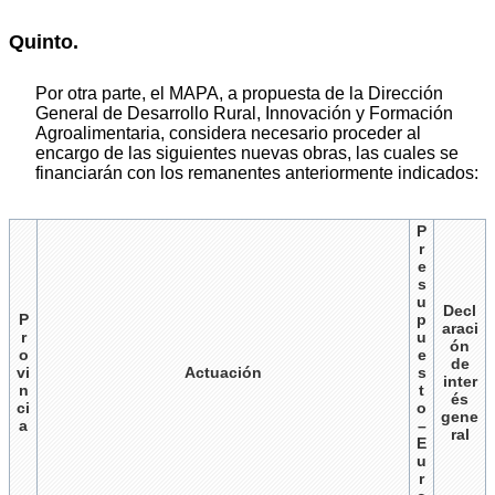
Quinto.
Por otra parte, el MAPA, a propuesta de la Dirección
General de Desarrollo Rural, Innovación y Formación
Agroalimentaria, considera necesario proceder al
encargo de las siguientes nuevas obras, las cuales se
financiarán con los remanentes anteriormente indicados:
P
r
e
s
u
Decl
P
p
araci
r
u
ón
o
e
de
vi
Actuación
s
inter
n
t
és
ci
o
gene
a
–
ral
E
u
r