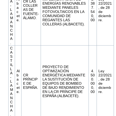
A
CR LAS
b
ENERGÍAS RENOVABLES
38
22/2021
-
COLLER
a
MEDIANTE PANELES
7.
, de 28
L
AS DE
c
FOTOVOLTAICOS EN LA
54
de
A
FUENTE-
et
COMUNIDAD DE
0,
diciemb
M
ÁLAMO.
e.
REGANTES LAS
00
re.
A
COLLERAS (ALBACETE).
N
C
H
A
.
C
A
S
T
IL
PROYECTO DE
L
Al
OPTIMIZACIÓN
4.
Ley
A
b
CR
ENERGÉTICA MEDIANTE
50
22/2021
-
a
PRÍNCIP
LA SUSTITUCIÓN DE
0.
, de 28
L
c
E DE
EQUIPOS DE BOMBEO
00
de
A
et
ESPAÑA.
DE BAJO RENDIMIENTO
0,
diciemb
M
e.
EN LA CR PRÍNCIPE DE
00
re.
A
ESPAÑA (ALBACETE).
N
C
H
A
.