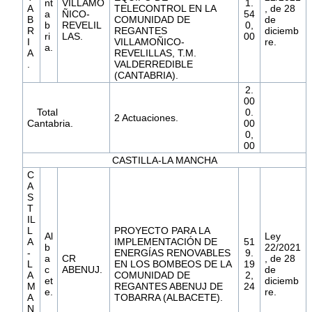
nt
VILLAMO
1.
A
TELECONTROL EN LA
, de 28
a
ÑICO-
54
B
COMUNIDAD DE
de
b
REVELIL
0,
R
REGANTES
diciemb
ri
LAS.
00
I
VILLAMOÑICO-
re.
a.
A
REVELILLAS, T.M.
.
VALDERREDIBLE
(CANTABRIA).
2.
00
Total
0.
2 Actuaciones.
Cantabria.
00
0,
00
CASTILLA-LA MANCHA
C
A
S
T
IL
L
PROYECTO PARA LA
Al
Ley
A
IMPLEMENTACIÓN DE
51
b
22/2021
-
ENERGÍAS RENOVABLES
9.
a
CR
, de 28
L
EN LOS BOMBEOS DE LA
19
c
ABENUJ.
de
A
COMUNIDAD DE
2,
et
diciemb
M
REGANTES ABENUJ DE
24
e.
re.
A
TOBARRA (ALBACETE).
N