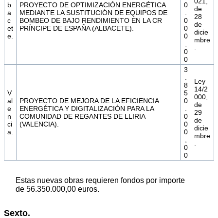
021,
b
PROYECTO DE OPTIMIZACIÓN ENERGÉTICA
0
de
a
MEDIANTE LA SUSTITUCIÓN DE EQUIPOS DE
.
28
c
BOMBEO DE BAJO RENDIMIENTO EN LA CR
0
de
et
PRÍNCIPE DE ESPAÑA (ALBACETE).
0
dicie
e.
0
mbre
,
.
0
0
3
.
Ley
8
14/2
V
5
000,
al
PROYECTO DE MEJORA DE LA EFICIENCIA
0
de
e
ENERGÉTICA Y DIGITALIZACIÓN PARA LA
.
29
n
COMUNIDAD DE REGANTES DE LLIRIA
0
de
ci
(VALENCIA).
0
dicie
a.
0
mbre
,
.
0
0
Estas nuevas obras requieren fondos por importe
de 56.350.000,00 euros.
Sexto.