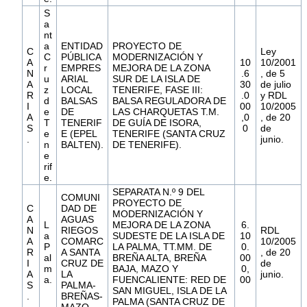
S
a
nt
a
ENTIDAD
PROYECTO DE
C
Ley
C
PÚBLICA
MODERNIZACIÓN Y
A
10
10/2001
r
EMPRES
MEJORA DE LA ZONA
N
.6
, de 5
u
ARIAL
SUR DE LA ISLA DE
A
30
de julio
z
LOCAL
TENERIFE, FASE III:
R
.0
y RDL
d
BALSAS
BALSA REGULADORA DE
I
00
10/2005
e
DE
LAS CHARQUETAS T.M.
A
,0
, de 20
T
TENERIF
DE GUÍA DE ISORA,
S
0
de
e
E (EPEL
TENERIFE (SANTA CRUZ
.
junio.
n
BALTEN).
DE TENERIFE).
e
rif
e.
SEPARATA N.º 9 DEL
COMUNI
PROYECTO DE
C
DAD DE
MODERNIZACIÓN Y
A
AGUAS
L
MEJORA DE LA ZONA
6.
N
RIEGOS
RDL
a
SUDESTE DE LA ISLA DE
10
A
COMARC
10/2005
P
LA PALMA, TT.MM. DE
0.
R
A SANTA
, de 20
al
BREÑA ALTA, BREÑA
00
I
CRUZ DE
de
m
BAJA, MAZO Y
0,
A
LA
junio.
a.
FUENCALIENTE: RED DE
00
S
PALMA-
SAN MIGUEL, ISLA DE LA
.
BREÑAS-
PALMA (SANTA CRUZ DE