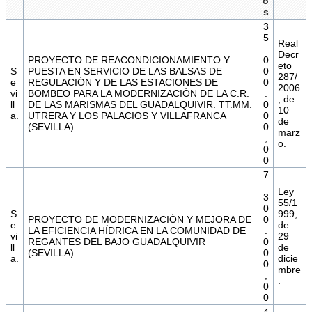
o
s
3
5
Real
.
Decr
PROYECTO DE REACONDICIONAMIENTO Y
0
eto
S
PUESTA EN SERVICIO DE LAS BALSAS DE
0
287/
e
REGULACIÓN Y DE LAS ESTACIONES DE
0
2006
vi
BOMBEO PARA LA MODERNIZACIÓN DE LA C.R.
.
, de
ll
DE LAS MARISMAS DEL GUADALQUIVIR. TT.MM.
0
10
a.
UTRERA Y LOS PALACIOS Y VILLAFRANCA
0
de
(SEVILLA).
0
marz
,
o.
0
0
7
.
Ley
3
55/1
0
S
999,
PROYECTO DE MODERNIZACIÓN Y MEJORA DE
0
e
de
LA EFICIENCIA HÍDRICA EN LA COMUNIDAD DE
.
vi
29
REGANTES DEL BAJO GUADALQUIVIR
0
ll
de
(SEVILLA).
0
a.
dicie
0
mbre
,
.
0
0