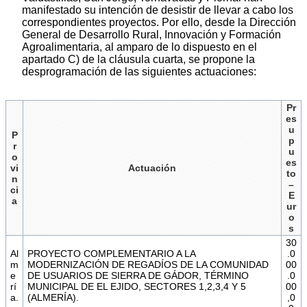
manifestado su intención de desistir de llevar a cabo los
correspondientes proyectos. Por ello, desde la Dirección
General de Desarrollo Rural, Innovación y Formación
Agroalimentaria, al amparo de lo dispuesto en el
apartado C) de la cláusula cuarta, se propone la
desprogramación de las siguientes actuaciones:
Pr
es
u
P
p
r
u
o
es
vi
Actuación
to
n
–
ci
E
a
ur
o
s
30
Al
PROYECTO COMPLEMENTARIO A LA
.0
m
MODERNIZACIÓN DE REGADÍOS DE LA COMUNIDAD
00
e
DE USUARIOS DE SIERRA DE GÁDOR, TÉRMINO
.0
rí
MUNICIPAL DE EL EJIDO, SECTORES 1,2,3,4 Y 5
00
a.
(ALMERÍA).
,0