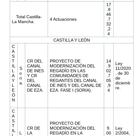
17
.8
46
Total Castilla-
4 Actuaciones.
.7
La Mancha.
32
,2
4
CASTILLA Y LEÓN
C
A
S
T
CR DEL
PROYECTO DE
14
Ley
IL
CANAL
MODERNIZACIÓN DEL
.9
S
11/2020
L
DE INES
REGADÍO EN LAS
02
o
, de 30
A
Y CR
COMUNIDADES DE
.7
ri
de
Y
DEL
REGANTES DEL CANAL
05
a.
diciemb
L
CANAL
DE INES Y DEL CANAL DE
,9
re.
E
DE EZA.
EZA. FASE I (SORIA).
4
Ó
N
.
C
A
S
PROYECTO DE
T
CR DE
MODERNIZACIÓN DEL
9.
Ley
IL
L
LA
REGADÍO EN LA
00
2/2004,
L