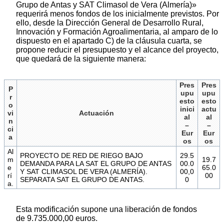
Grupo de Antas y SAT Climasol de Vera (Almería)»
requerirá menos fondos de los inicialmente previstos. Por
ello, desde la Dirección General de Desarrollo Rural,
Innovación y Formación Agroalimentaria, al amparo de lo
dispuesto en el apartado C) de la cláusula cuarta, se
propone reducir el presupuesto y el alcance del proyecto,
que quedará de la siguiente manera:
Pres
Pres
P
upu
upu
r
esto
esto
o
inici
actu
vi
Actuación
al
al
n
–
–
ci
Eur
Eur
a
os
os
Al
PROYECTO DE RED DE RIEGO BAJO
29.5
m
19.7
DEMANDA PARA LA SAT EL GRUPO DE ANTAS
00.0
e
65.0
Y SAT CLIMASOL DE VERA (ALMERÍA).
00,0
rí
00
SEPARATA SAT EL GRUPO DE ANTAS.
0
a.
Esta modificación supone una liberación de fondos
de 9.735.000,00 euros.