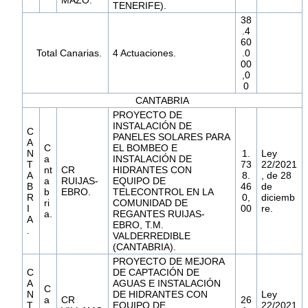
MAZO.
TENERIFE).
38
.4
60
Total Canarias.
4 Actuaciones.
.0
00
,0
0
CANTABRIA
PROYECTO DE
INSTALACIÓN DE
C
PANELES SOLARES PARA
A
C
EL BOMBEO E
N
1.
Ley
a
INSTALACIÓN DE
T
73
22/2021
nt
CR
HIDRANTES CON
A
8.
, de 28
a
RUIJAS-
EQUIPO DE
B
46
de
b
EBRO.
TELECONTROL EN LA
R
0,
diciemb
ri
COMUNIDAD DE
I
00
re.
a.
REGANTES RUIJAS-
A
EBRO, T.M.
.
VALDERREDIBLE
(CANTABRIA).
PROYECTO DE MEJORA
C
DE CAPTACIÓN DE
A
AGUAS E INSTALACIÓN
C
N
DE HIDRANTES CON
Ley
a
CR
26
T
EQUIPO DE
22/2021