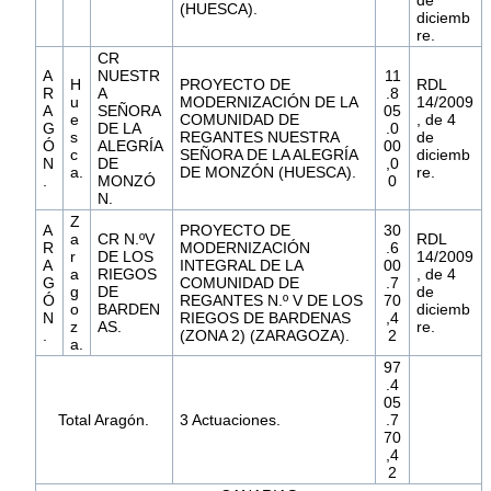
de
(HUESCA).
diciemb
re.
CR
A
NUESTR
11
H
PROYECTO DE
RDL
R
A
.8
u
MODERNIZACIÓN DE LA
14/2009
A
SEÑORA
05
e
COMUNIDAD DE
, de 4
G
DE LA
.0
s
REGANTES NUESTRA
de
Ó
ALEGRÍA
00
c
SEÑORA DE LA ALEGRÍA
diciemb
N
DE
,0
a.
DE MONZÓN (HUESCA).
re.
.
MONZÓ
0
N.
Z
A
PROYECTO DE
30
a
CR N.ºV
RDL
R
MODERNIZACIÓN
.6
r
DE LOS
14/2009
A
INTEGRAL DE LA
00
a
RIEGOS
, de 4
G
COMUNIDAD DE
.7
g
DE
de
Ó
REGANTES N.º V DE LOS
70
o
BARDEN
diciemb
N
RIEGOS DE BARDENAS
,4
z
AS.
re.
.
(ZONA 2) (ZARAGOZA).
2
a.
97
.4
05
Total Aragón.
3 Actuaciones.
.7
70
,4
2