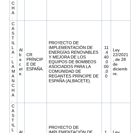
C
H
A
.
C
A
S
T
IL
PROYECTO DE
L
IMPLEMENTACIÓN DE
11
Al
Ley
A
ENERGÍAS RENOVABLES
.4
b
CR
22/2021
-
Y MEJORA DE LOS
40
a
PRÍNCIP
, de 28
L
EQUIPOS DE BOMBEOS
.0
c
E DE
de
A
ASOCIADOS PARA LA
00
et
ESPAÑA.
diciemb
M
COMUNIDAD DE
,0
e.
re.
A
REGANTES PRÍNCIPE DE
0
N
ESPAÑA (ALBACETE).
C
H
A
.
C
A
S
T
IL
PROYECTO DE
L
Al
IMPLEMENTACIÓN DE
1.
Ley