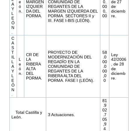
e
MARGEN
COMUNIDAD DE
0.
de 27
A
ó
IZQUIER
REGANTES DE LA
00
de
Y
n.
DA DEL
MARGEN IZQUIERDA DEL
0,
diciemb
L
PORMA.
PORMA. SECTORES II y
00
re.
E
III. FASE I-BIS (LEÓN).
Ó
N
.
C
A
S
T
PROYECTO DE
58
CR DE
Ley
IL
MODERNIZACIÓN DEL
.0
L
LA
42/2006
L
REGADÍO EN LA
00
e
RIBERA
, de 28
A
COMUNIDAD DE
.0
ó
ALTA
de
Y
REGANTES DE LA
00
n.
DEL
diciemb
L
RIBERA ALTA DEL
,0
PORMA.
re.
E
PORMA. FASE I (LEÓN).
0
Ó
N
.
81
.9
02
Total Castilla y
3 Actuaciones.
.7
León.
05
,9
4