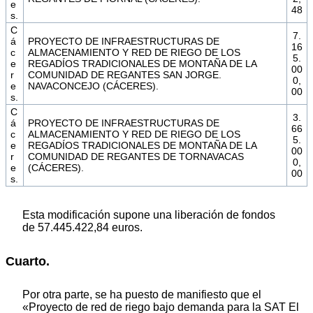
e
48
s.
C
7.
á
PROYECTO DE INFRAESTRUCTURAS DE
16
c
ALMACENAMIENTO Y RED DE RIEGO DE LOS
5.
e
REGADÍOS TRADICIONALES DE MONTAÑA DE LA
00
r
COMUNIDAD DE REGANTES SAN JORGE.
0,
e
NAVACONCEJO (CÁCERES).
00
s.
C
3.
á
PROYECTO DE INFRAESTRUCTURAS DE
66
c
ALMACENAMIENTO Y RED DE RIEGO DE LOS
5.
e
REGADÍOS TRADICIONALES DE MONTAÑA DE LA
00
r
COMUNIDAD DE REGANTES DE TORNAVACAS
0,
e
(CÁCERES).
00
s.
Esta modificación supone una liberación de fondos
de 57.445.422,84 euros.
Cuarto.
Por otra parte, se ha puesto de manifiesto que el
«Proyecto de red de riego bajo demanda para la SAT El