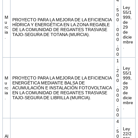
4
.
Ley
5
55/1
0
M
999,
PROYECTO PARA LA MEJORA DE LA EFICIENCIA
0
u
de
HÍDRICA Y ENERGÉTICA EN LA ZONA REGABLE
.
rc
29
DE LA COMUNIDAD DE REGANTES TRASVASE
0
ia
de
TAJO-SEGURA DE TOTANA (MURCIA).
0
.
dicie
0
mbre
,
.
0
0
1
.
Ley
2
55/1
0
M
PROYECTO PARA LA MEJORA DE LA EFICIENCIA
999,
0
u
ENERGÉTICA MEDIANTE BALSA DE
de
.
rc
ACUMULACIÓN E INSTALACIÓN FOTOVOLTAICA
29
0
ia
EN LA COMUNIDAD DE REGANTES TRASVASE
de
0
.
TAJO-SEGURA DE LIBRILLA (MURCIA).
dicie
0
mbre
,
.
0
0
4
.
Ley
5
22/2
Al
0