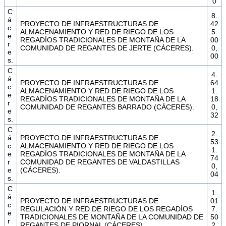
0
C
8.
á
PROYECTO DE INFRAESTRUCTURAS DE
42
c
ALMACENAMIENTO Y RED DE RIEGO DE LOS
5.
e
REGADÍOS TRADICIONALES DE MONTAÑA DE LA
00
r
COMUNIDAD DE REGANTES DE JERTE (CÁCERES).
0,
e
00
s.
C
4.
á
PROYECTO DE INFRAESTRUCTURAS DE
64
c
ALMACENAMIENTO Y RED DE RIEGO DE LOS
1.
e
REGADÍOS TRADICIONALES DE MONTAÑA DE LA
18
r
COMUNIDAD DE REGANTES BARRADO (CÁCERES).
0,
e
32
s.
C
2.
á
PROYECTO DE INFRAESTRUCTURAS DE
53
c
ALMACENAMIENTO Y RED DE RIEGO DE LOS
1.
e
REGADÍOS TRADICIONALES DE MONTAÑA DE LA
74
r
COMUNIDAD DE REGANTES DE VALDASTILLAS
0,
e
(CÁCERES).
04
s.
C
1.
á
PROYECTO DE INFRAESTRUCTURAS DE
01
c
REGULACIÓN Y RED DE RIEGO DE LOS REGADÍOS
7.
e
TRADICIONALES DE MONTAÑA DE LA COMUNIDAD DE
50
r
REGANTES DE PIORNAL (CÁCERES).
2,