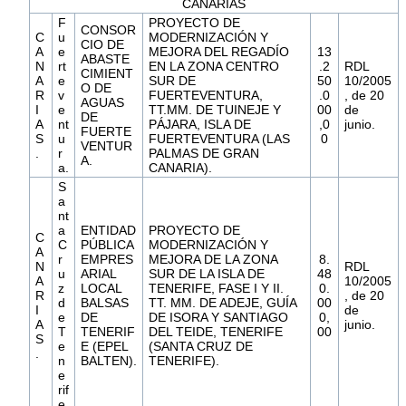
CANARIAS
F
PROYECTO DE
CONSOR
C
u
MODERNIZACIÓN Y
CIO DE
A
e
MEJORA DEL REGADÍO
13
ABASTE
N
rt
EN LA ZONA CENTRO
.2
RDL
CIMIENT
A
e
SUR DE
50
10/2005
O DE
R
v
FUERTEVENTURA,
.0
, de 20
AGUAS
I
e
TT.MM. DE TUINEJE Y
00
de
DE
A
nt
PÁJARA, ISLA DE
,0
junio.
FUERTE
S
u
FUERTEVENTURA (LAS
0
VENTUR
.
r
PALMAS DE GRAN
A.
a.
CANARIA).
S
a
nt
a
ENTIDAD
PROYECTO DE
C
C
PÚBLICA
MODERNIZACIÓN Y
A
r
EMPRES
MEJORA DE LA ZONA
8.
N
RDL
u
ARIAL
SUR DE LA ISLA DE
48
A
10/2005
z
LOCAL
TENERIFE, FASE I Y II.
0.
R
, de 20
d
BALSAS
TT. MM. DE ADEJE, GUÍA
00
I
de
e
DE
DE ISORA Y SANTIAGO
0,
A
junio.
T
TENERIF
DEL TEIDE, TENERIFE
00
S
e
E (EPEL
(SANTA CRUZ DE
.
n
BALTEN).
TENERIFE).
e
rif
e.