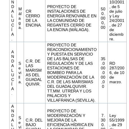
N
10/2001
D
PROYECTO DE
, de 5
M
50
A
CR
INSTALACIONES DE
de julio
ál
0.
L
CERRO
ENERGÍA RENOVABLE EN
y Ley
a
00
U
DE LA
LA COMUNIDAD DE
24/2001
g
0,
C
ENCINA.
REGANTES CERRO DE
, de 27
a.
00
Í
LA ENCINA (MÁLAGA).
de
A
diciemb
.
re.
PROYECTO DE
REACONDICIONAMIENTO
A
Y PUESTA EN SERVICIO
N
DE LAS BALSAS DE
35
D
C.R. DE
S
REGULACIÓN Y DE LAS
.0
RD
A
LAS
e
ESTACIONES DE
00
287/200
L
MARISM
vi
BOMBEO PARA LA
.0
6, de 10
U
AS DEL
ll
MODERNIZACIÓN DE LA
00
de
C
GUADAL
a.
C.R. DE LAS MARISMAS
,0
marzo.
Í
QUIVIR.
DEL GUADALQUIVIR.
0
A
TT.MM. UTRERA Y LOS
.
PALACIOS Y
VILLAFRANCA (SEVILLA).
A
N
PROYECTO DE
D
MODERNIZACIÓN Y
7.
Ley
S
A
C.R. DEL
MEJORA DE LA
30
55/1999
e
L
BAJO
EFICIENCIA HÍDRICA EN
0.
, de 29
vi