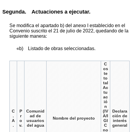
Segunda. Actuaciones a ejecutar.
Se modifica el apartado b) del anexo I establecido en el
Convenio suscrito el 21 de julio de 2022, quedando de la
siguiente manera:
«b) Listado de obras seleccionadas.
C
os
te
to
tal
Ac
tu
ac
ió
n
C
P
Comunid
(IV
Declara
.
r
ad de
A/I
ción de
Nombre del proyecto
A
o
usuarios
GI
interés
.
v.
del agua
C
general
no