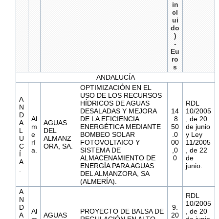
in
cl
ui
do
)
-
Eu
ro
s
ANDALUCÍA
OPTIMIZACIÓN EN EL
USO DE LOS RECURSOS
A
HÍDRICOS DE AGUAS
RDL
N
DESALADAS Y MEJORA
14
10/2005
D
Al
DE LA EFICIENCIA
.8
, de 20
A
AGUAS
m
ENERGÉTICA MEDIANTE
50
de junio
L
DEL
e
BOMBEO SOLAR
.0
y Ley
U
ALMANZ
rí
FOTOVOLTAICO Y
00
11/2005
C
ORA, SA.
a.
SISTEMA DE
,0
, de 22
Í
ALMACENAMIENTO DE
0
de
A
ENERGÍA PARA AGUAS
junio.
.
DEL ALMANZORA, SA
(ALMERÍA).
A
RDL
N
10/2005
D
9.
Al
PROYECTO DE BALSA DE
, de 20
A
AGUAS
20