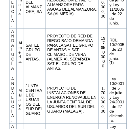
m
REGULACIÓN EN ALTO
de junio
L
DEL
0.
e
ALMANZORA PARA
y Ley
U
ALMANZ
00
rí
AGUAS DEL ALMANZORA,
11/2005
C
ORA, SA.
0,
a.
SA (ALMERÍA).
, de 22
Í
00
de
A
junio.
.
A
N
PROYECTO DE RED DE
19
RDL
D
RIEGO BAJO DEMANDA
Al
.7
10/2005
A
SAT EL
PARA LA SAT EL GRUPO
m
65
, de 20
L
GRUPO
DE ANTAS Y SAT
e
.0
de
U
DE
CLIMASOL DE VERA
rí
00
junio.
C
ANTAS.
(ALMERÍA). SEPARATA
a.
,0
(1).
Í
SAT EL GRUPO DE
0
A
ANTAS.
.
A
Ley
N
10/2001
JUNTA
D
PROYECTO DE
1.
, de 5
M
CENTRA
A
INSTALACIONES DE
70
de julio
ál
L DE
L
ENERGÍA RENOVABLE EN
0.
y Ley
a
USUARI
U
LA JUNTA CENTRAL DE
00
24/2001
g
OS DEL
C
USUARIOS DEL SUR DEL
0,
, de 27
a.
SUR DEL
Í
GUARO (MÁLAGA).
00
de
GUARO.
A
diciemb
.
re.
A
Ley