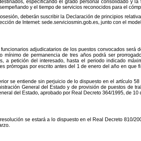
stinados, especificando el grado personal consolidado y la f
sempeñando y el tiempo de servicios reconocidos para el cómpu
sesión, deberán suscribir la Declaración de principios relativ
rección de Internet: sede.serviciosmin.gob.es, junto con el mode
 funcionarios adjudicatarios de los puestos convocados será 
do mínimo de permanencia de tres años podrá ser prorrogado
, a petición del interesado, hasta el periodo indicado máxi
es prórrogas por escrito antes del 1 de enero del año en que fi
erior se entiende sin perjuicio de lo dispuesto en el artículo 
nistración General del Estado y de provisión de puestos de tr
General del Estado, aprobado por Real Decreto 364/1995, de 10 
 resolución se estará a lo dispuesto en el Real Decreto 810/200
arzo.