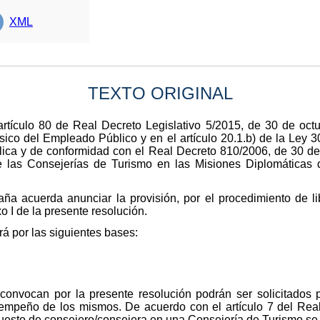
XML
TEXTO ORIGINAL
rtículo 80 de Real Decreto Legislativo 5/2015, de 30 de octu
ásico del Empleado Público y en el artículo 20.1.b) de la Ley 
ica y de conformidad con el Real Decreto 810/2006, de 30 de 
e las Consejerías de Turismo en las Misiones Diplomáticas
aña acuerda anunciar la provisión, por el procedimiento de l
o I de la presente resolución.
rá por las siguientes bases:
convocan por la presente resolución podrán ser solicitados p
sempeño de los mismos. De acuerdo con el artículo 7 del Rea
esto de consejero/consejera en una Consejería de Turismo se ex