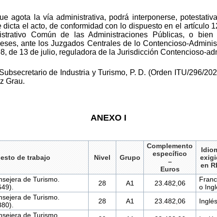
ue agota la vía administrativa, podrá interponerse, potestati
dicta el acto, de conformidad con lo dispuesto en el artículo 
istrativo Común de las Administraciones Públicas, o bien 
meses, ante los Juzgados Centrales de lo Contencioso-Administ
98, de 13 de julio, reguladora de la Jurisdicción Contencioso-adm
Subsecretario de Industria y Turismo, P. D. (Orden ITU/296/202
z Grau.
ANEXO I
Complemento
Idio
específico
esto de trabajo
Nivel
Grupo
exig
–
en R
Euros
sejera de Turismo.
Franc
28
A1
23.482,06
49).
o Ingl
sejera de Turismo.
28
A1
23.482,06
Inglés
80).
sejera de Turismo.