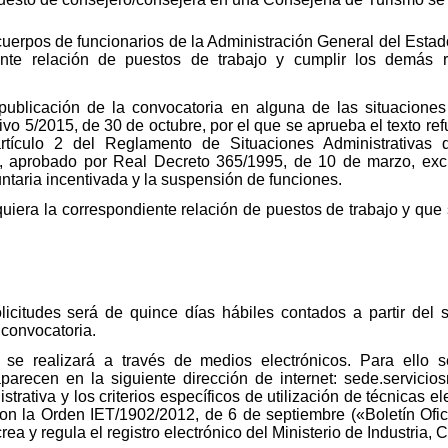
uerpos de funcionarios de la Administración General del Estad
ente relación de puestos de trabajo y cumplir los demás r
ublicación de la convocatoria en alguna de las situaciones 
ivo 5/2015, de 30 de octubre, por el que se aprueba el texto re
tículo 2 del Reglamento de Situaciones Administrativas d
, aprobado por Real Decreto 365/1995, de 10 de marzo, excl
luntaria incentivada y la suspensión de funciones.
iera la correspondiente relación de puestos de trabajo y que 
icitudes será de quince días hábiles contados a partir del s
 convocatoria.
s se realizará a través de medios electrónicos. Para ello
recen en la siguiente dirección de internet: sede.servicios
trativa y los criterios específicos de utilización de técnicas e
on la Orden IET/1902/2012, de 6 de septiembre («Boletín Ofi
rea y regula el registro electrónico del Ministerio de Industria,