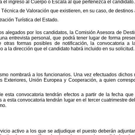
a el ingreso al Cuerpo o Escala al que pertenezca el candidato.
écnica de Valoración que existieren, en su caso, de destinos 
ración Turística del Estado.
itos alegados por los candidatos, la Comisión Asesora de Dest
 una entrevista personal, que podrá tener lugar de forma pres
 otras formas posibles de notificación, la convocatoria a l
 a la dirección que el candidato habrá incluido en su solicitud.
ismo nombrará a los funcionarios. Una vez efectuados dichos 
os Exteriores, Unión Europea y Cooperación, a quien correspo
 esta convocatoria tendrán efectos a partir de la fecha que 
a esta convocatoria tendrán lugar en el tercer cuatrimestre de
mo.
vicio activo a los que se adjudique el puesto deberán adjuntar