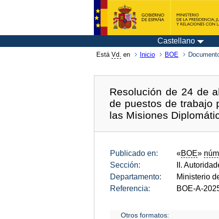
Castellano
Está
Vd.
en
Inicio
BOE
Documento
Resolución de 24 de ab
de puestos de trabajo 
las Misiones Diplomáti
Publicado en:
«
BOE
»
núm
Sección:
II. Autorida
Departamento:
Ministerio d
Referencia:
BOE-A-202
Otros formatos: