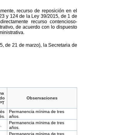
vamente, recurso de reposición en el
123 y 124 de la Ley 39/2015, de 1 de
directamente recurso contencioso-
rativo, de acuerdo con lo dispuesto
inistrativa.
5, de 21 de marzo), la Secretaria de
ma
ido
Observaciones
PT
és
Permanencia mínima de tres
és.
años.
Permanencia mínima de tres
.
años.
Permanencia mínima de tres