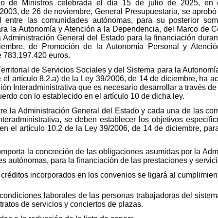
 de Ministros celebrada el día 15 de julio de 2025, en c
/2003, de 26 de noviembre, General Presupuestaria, se aprobó e
rial entre las comunidades autónomas, para su posterior some
ara la Autonomía y Atención a la Dependencia, del Marco de Coo
la Administración General del Estado para la financiación duran
iembre, de Promoción de la Autonomía Personal y Atenció
e 783.197.420 euros.
rritorial de Servicios Sociales y del Sistema para la Autonomí
 el artículo 8.2.a) de la Ley 39/2006, de 14 de diciembre, ha a
ión Interadministrativa que es necesario desarrollar a través d
do con lo establecido en el artículo 10 de dicha ley.
tre la Administración General del Estado y cada una de las c
teradministrativa, se deben establecer los objetivos específi
en el artículo 10.2 de la Ley 39/2006, de 14 de diciembre, para
comporta la concreción de las obligaciones asumidas por la Adm
s autónomas, para la financiación de las prestaciones y servi
 créditos incorporados en los convenios se ligará al cumplimient
ondiciones laborales de las personas trabajadoras del sistema
ratos de servicios y conciertos de plazas.