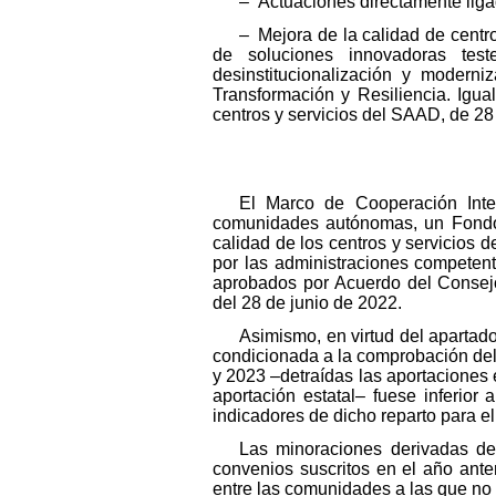
– Actuaciones directamente ligad
– Mejora de la calidad de centr
de soluciones innovadoras test
desinstitucionalización y modern
Transformación y Resiliencia. Igua
centros y servicios del SAAD, de 28
El Marco de Cooperación Inter
comunidades autónomas, un Fondo d
calidad de los centros y servicios 
por las administraciones competent
aprobados por Acuerdo del Consejo
del 28 de junio de 2022.
Asimismo, en virtud del apartado
condicionada a la comprobación del
y 2023 –detraídas las aportaciones 
aportación estatal– fuese inferior 
indicadores de dicho reparto para el
Las minoraciones derivadas de 
convenios suscritos en el año anter
entre las comunidades a las que no