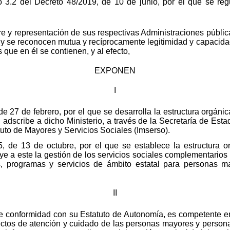
 3.2 del Decreto 48/2019, de 10 de junio, por el que se reg
re y representación de sus respectivas Administraciones públic
 y se reconocen mutua y recíprocamente legitimidad y capacida
 que en él se contienen, y al efecto,
EXPONEN
I
e 27 de febrero, por el que se desarrolla la estructura orgáni
dscribe a dicho Ministerio, a través de la Secretaría de Esta
tuto de Mayores y Servicios Sociales (Imserso).
 de 13 de octubre, por el que se establece la estructura org
ye a este la gestión de los servicios sociales complementarios
s, programas y servicios de ámbito estatal para personas m
II
 conformidad con su Estatuto de Autonomía, es competente en 
oyectos de atención y cuidado de las personas mayores y person