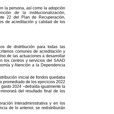
en la persona, así como la adopción
ión de la institucionalización,
ente 22 del Plan de Recuperación,
es de acreditación y calidad de los
ios de distribución para todas las
riterios comunes de acreditación y
lso de las actuaciones a desarrollar
en los centros y servicios del SAAD
onomía y Atención a la Dependencia
stribución inicial de fondos quedaba
o promediado de los ejercicios 2022
l gasto 2024 –detraída igualmente la
 minorará del resultado final de los
ación Interadministrativa y en los
ia de lo anterior, se redistribuirán