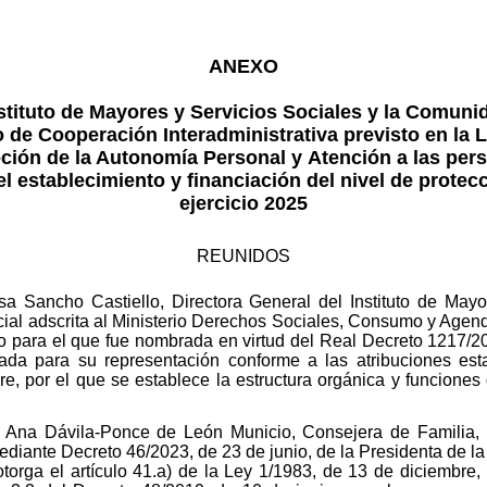
ANEXO
stituto de Mayores y Servicios Sociales y la Comuni
o de Cooperación Interadministrativa previsto en la L
ción de la Autonomía Personal y Atención a las pers
l establecimiento y financiación del nivel de protec
ejercicio 2025
REUNIDOS
a Sancho Castiello, Directora General del Instituto de Mayor
ial adscrita al Ministerio Derechos Sociales, Consumo y Agend
o para el que fue nombrada en virtud del Real Decreto 1217/2
tada para su representación conforme a las atribuciones esta
, por el que se establece la estructura orgánica y funciones 
a Ana Dávila-Ponce de León Municio, Consejera de Familia, 
iante Decreto 46/2023, de 23 de junio, de la Presidenta de l
otorga el artículo 41.a) de la Ley 1/1983, de 13 de diciembre,