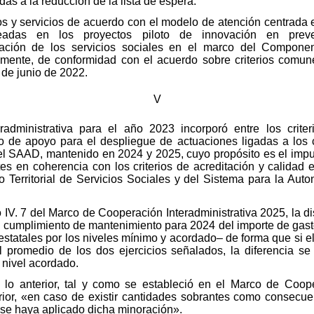
as a la reducción de la lista de espera.
os y servicios de acuerdo con el modelo de atención centrada 
eadas en los proyectos piloto de innovación en prevenc
ización de los servicios sociales en el marco del Compon
lmente, de conformidad con el acuerdo sobre criterios comun
 de junio de 2022.
V
administrativa para el año 2023 incorporó entre los criter
e apoyo para el despliegue de actuaciones ligadas a los c
del SAAD, mantenido en 2024 y 2025, cuyo propósito es el impu
es en coherencia con los criterios de acreditación y calidad 
 Territorial de Servicios Sociales y del Sistema para la Aut
 IV. 7 del Marco de Cooperación Interadministrativa 2025, la di
 cumplimiento de mantenimiento para 2024 del importe de gast
estatales por los niveles mínimo y acordado– de forma que si e
al promedio de los dos ejercicios señalados, la diferencia se
 nivel acordado.
lo anterior, tal y como se estableció en el Marco de Cooper
ior, «en caso de existir cantidades sobrantes como consecuenc
 se haya aplicado dicha minoración».