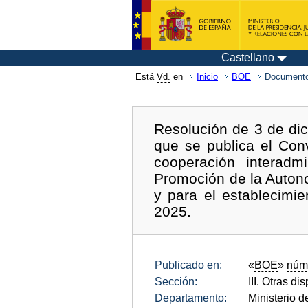
Castellano
Está
Vd.
en
Inicio
BOE
Documento
Resolución de 3 de dic
que se publica el Con
cooperación interadm
Promoción de la Auton
y para el establecimie
2025.
Publicado en:
«
BOE
»
núm
Sección:
III. Otras di
Departamento:
Ministerio 