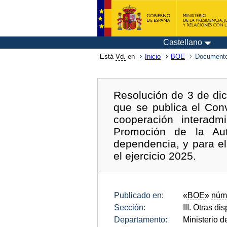
Castellano
Está
Vd.
en
Inicio
BOE
Documento
Resolución de 3 de dic
que se publica el Conv
cooperación interadm
Promoción de la Au
dependencia, y para el
el ejercicio 2025.
Publicado en:
«
BOE
»
núm
Sección:
III. Otras di
Departamento:
Ministerio 