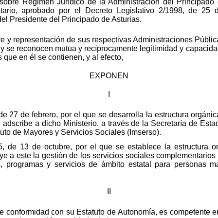
sobre Régimen Jurídico de la Administración del Principado d
rio, aprobado por el Decreto Legislativo 2/1998, de 25 d
el Presidente del Principado de Asturias.
re y representación de sus respectivas Administraciones Públic
 y se reconocen mutua y recíprocamente legitimidad y capacida
 que en él se contienen, y al efecto,
EXPONEN
I
e 27 de febrero, por el que se desarrolla la estructura orgáni
dscribe a dicho Ministerio, a través de la Secretaría de Esta
tuto de Mayores y Servicios Sociales (Imserso).
 de 13 de octubre, por el que se establece la estructura org
ye a este la gestión de los servicios sociales complementarios
s, programas y servicios de ámbito estatal para personas m
II
de conformidad con su Estatuto de Autonomía, es competente en