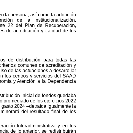
en la persona, así como la adopción
ión de la institucionalización,
ente 22 del Plan de Recuperación,
es de acreditación y calidad de los
ios de distribución para todas las
riterios comunes de acreditación y
lso de las actuaciones a desarrollar
en los centros y servicios del SAAD
onomía y Atención a la Dependencia
stribución inicial de fondos quedaba
o promediado de los ejercicios 2022
l gasto 2024 –detraída igualmente la
 minorará del resultado final de los
ación Interadministrativa y en los
ia de lo anterior, se redistribuirán