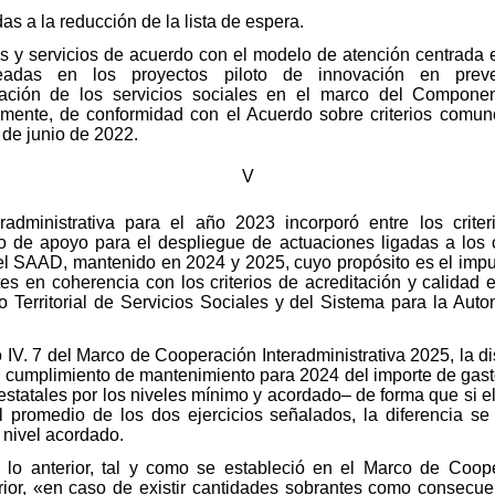
as a la reducción de la lista de espera.
os y servicios de acuerdo con el modelo de atención centrada 
eadas en los proyectos piloto de innovación en prevenc
ización de los servicios sociales en el marco del Compon
lmente, de conformidad con el Acuerdo sobre criterios comun
 de junio de 2022.
V
administrativa para el año 2023 incorporó entre los criter
e apoyo para el despliegue de actuaciones ligadas a los c
del SAAD, mantenido en 2024 y 2025, cuyo propósito es el impu
es en coherencia con los criterios de acreditación y calidad 
 Territorial de Servicios Sociales y del Sistema para la Aut
 IV. 7 del Marco de Cooperación Interadministrativa 2025, la di
 cumplimiento de mantenimiento para 2024 del importe de gast
estatales por los niveles mínimo y acordado– de forma que si e
al promedio de los dos ejercicios señalados, la diferencia se
 nivel acordado.
lo anterior, tal y como se estableció en el Marco de Cooper
ior, «en caso de existir cantidades sobrantes como consecuenc