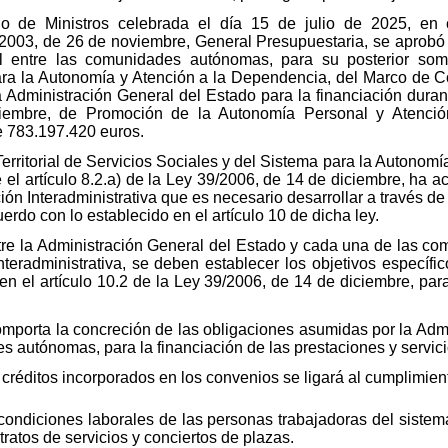
 de Ministros celebrada el día 15 de julio de 2025, en c
/2003, de 26 de noviembre, General Presupuestaria, se aprobó e
rial entre las comunidades autónomas, para su posterior some
ara la Autonomía y Atención a la Dependencia, del Marco de Coo
la Administración General del Estado para la financiación duran
iembre, de Promoción de la Autonomía Personal y Atenció
e 783.197.420 euros.
rritorial de Servicios Sociales y del Sistema para la Autonomí
 el artículo 8.2.a) de la Ley 39/2006, de 14 de diciembre, ha a
ión Interadministrativa que es necesario desarrollar a través d
do con lo establecido en el artículo 10 de dicha ley.
tre la Administración General del Estado y cada una de las c
teradministrativa, se deben establecer los objetivos específi
en el artículo 10.2 de la Ley 39/2006, de 14 de diciembre, para
comporta la concreción de las obligaciones asumidas por la Adm
s autónomas, para la financiación de las prestaciones y servi
 créditos incorporados en los convenios se ligará al cumplimient
ondiciones laborales de las personas trabajadoras del sistema
ratos de servicios y conciertos de plazas.